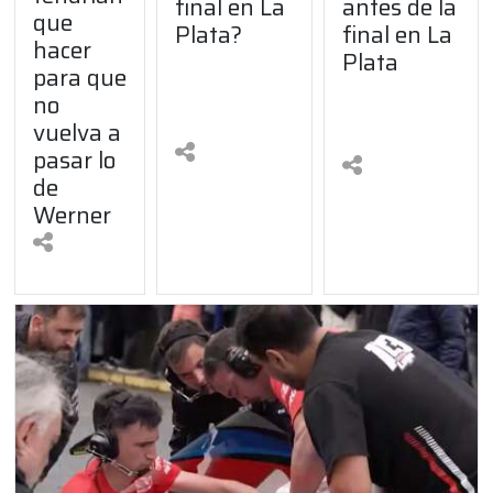
antes de la
final en La
que
final en La
Plata?
hacer
Plata
para que
no
vuelva a
pasar lo
de
Werner