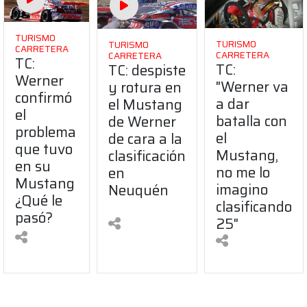
TURISMO
TURISMO
TURISMO
CARRETERA
CARRETERA
CARRETERA
TC:
TC:
TC: despiste
Werner
"Werner va
y rotura en
confirmó
a dar
el Mustang
el
batalla con
de Werner
problema
el
de cara a la
que tuvo
Mustang,
clasificación
en su
no me lo
en
Mustang
imagino
Neuquén
¿Qué le
clasificando
pasó?
25"