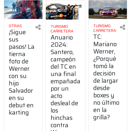
OTRAS
TURISMO
TURISMO
¡Sigue
CARRETERA
CARRETERA
TC:
Anuario
sus
Mariano
2024:
pasos! La
Werner,
Santero,
tierna
¿Porqué
campeón
foto de
tomó la
del TC en
Werner
decisión
una final
con su
de largar
empañada
hijo
desde
por un
Salvador
boxes y
acto
en su
no último
desleal de
debut en
en la
los
karting
grilla?
hinchas
contra