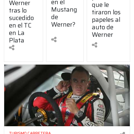
en el
Werner
que le
Mustang
tras lo
tiraron los
de
sucedido
papeles al
Werner?
en el TC
auto de
en La
Werner
Plata
TURISMO CARRETERA