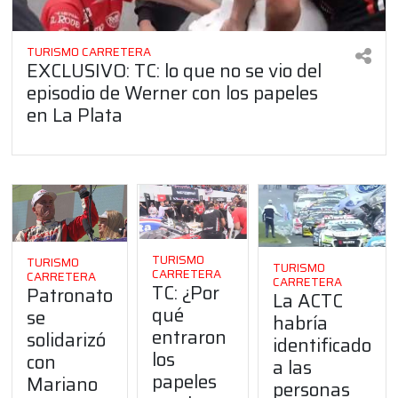
TURISMO CARRETERA
EXCLUSIVO: TC: lo que no se vio del
episodio de Werner con los papeles
en La Plata
TURISMO
TURISMO
TURISMO
CARRETERA
CARRETERA
CARRETERA
TC: ¿Por
Patronato
La ACTC
qué
se
habría
entraron
solidarizó
identificado
los
con
a las
papeles
Mariano
personas