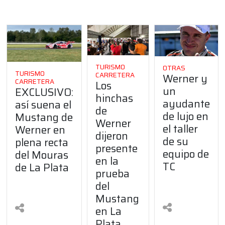
TURISMO
OTRAS
TURISMO
CARRETERA
Werner y
CARRETERA
Los
un
EXCLUSIVO:
hinchas
ayudante
así suena el
de
de lujo en
Mustang de
Werner
el taller
Werner en
dijeron
de su
plena recta
presente
equipo de
del Mouras
en la
TC
de La Plata
prueba
del
Mustang
en La
Plata