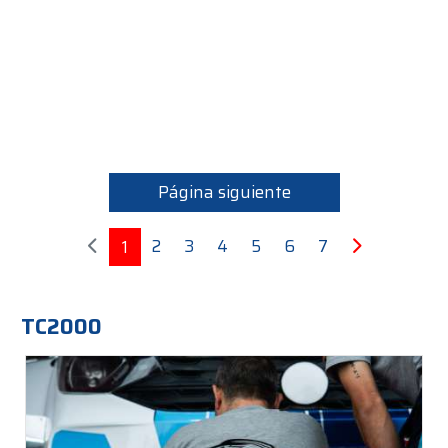
Página siguiente
2
3
4
5
6
7
1
TC2000