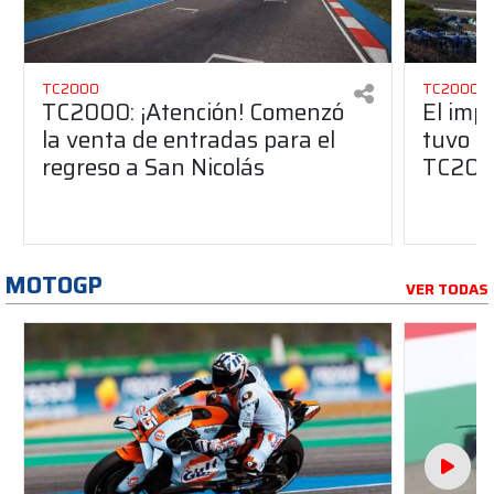
TC2000
TC2000
TC2000: ¡Atención! Comenzó
El imp
la venta de entradas para el
tuvo Sa
regreso a San Nicolás
TC20
MOTOGP
VER TODAS