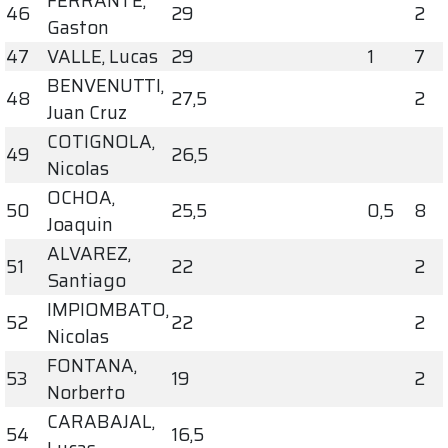
FERRANTE,
46
29
2
Gaston
47
VALLE, Lucas
29
1
7
BENVENUTTI,
48
27,5
2
Juan Cruz
COTIGNOLA,
49
26,5
Nicolas
OCHOA,
50
25,5
0,5
8
Joaquin
ALVAREZ,
51
22
2
Santiago
IMPIOMBATO,
52
22
2
Nicolas
FONTANA,
53
19
2
Norberto
CARABAJAL,
54
16,5