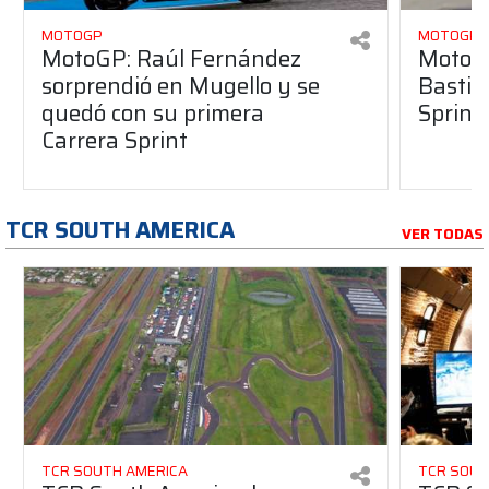
MOTOGP
MOTOGP
MotoGP: Raúl Fernández
MotoGP
sorprendió en Mugello y se
Bastia
quedó con su primera
Sprint
Carrera Sprint
TCR SOUTH AMERICA
VER TODAS
TCR SOUTH AMERICA
TCR SOUT