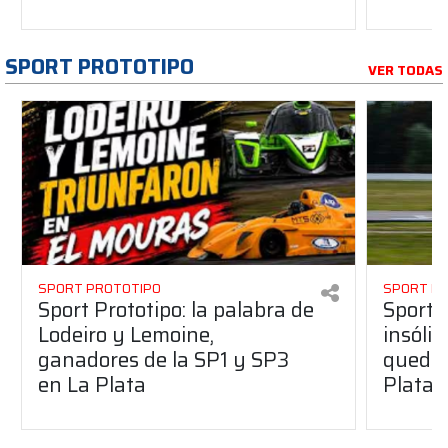
SPORT PROTOTIPO
VER TODAS
SPORT PROTOTIPO
SPORT P
Sport Prototipo: la palabra de
Sport 
Lodeiro y Lemoine,
insólit
ganadores de la SP1 y SP3
quedó 
en La Plata
Plata