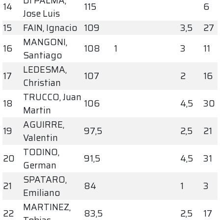
DI PALMA,
14
115
6
Jose Luis
15
FAIN, Ignacio
109
3,5
27
MANGONI,
16
108
1
3
11
Santiago
LEDESMA,
17
107
2
16
Christian
TRUCCO, Juan
18
106
4,5
30
Martin
AGUIRRE,
19
97,5
2,5
21
Valentin
TODINO,
20
91,5
4,5
31
German
SPATARO,
21
84
1
3
Emiliano
MARTINEZ,
22
83,5
2,5
17