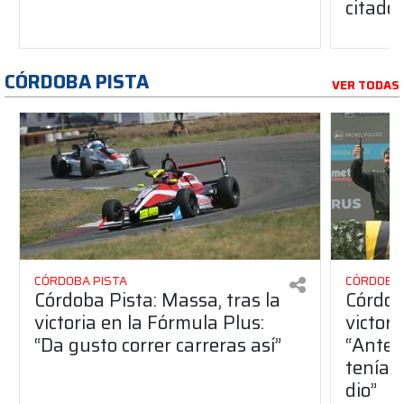
citado
CÓRDOBA PISTA
VER TODAS
CÓRDOBA PISTA
CÓRDOBA 
Córdoba Pista: Massa, tras la
Córdob
victoria en la Fórmula Plus:
victor
“Da gusto correr carreras así”
“Antes
teníam
dio”