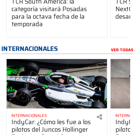
TCR South America: la
TCR So
categoría visitará Posadas
NextGe
para la octava fecha de la
desarro
temporada
INTERNACIONALES
VER TODAS
INTERNACIONALES
INTERNAC
IndyCar: ¿Cómo les fue a los
IndyCa
pilotos del Juncos Hollinger
pilotos