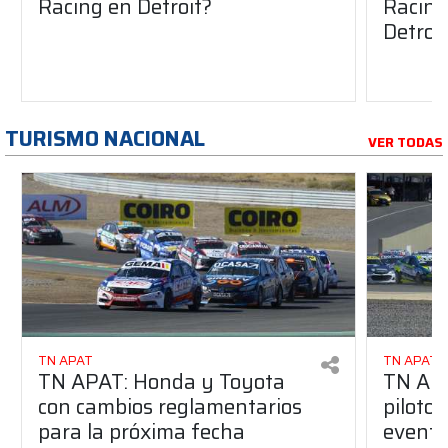
Racing en Detroit?
Racing 
Detroi
TURISMO NACIONAL
VER TODAS
TN APAT
TN APAT
TN APAT: Honda y Toyota
TN APA
con cambios reglamentarios
piloto 
para la próxima fecha
evento