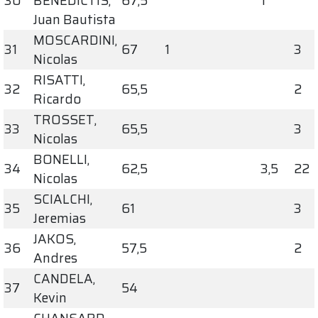
30
BENEDICTIS,
67,5
1
Juan Bautista
MOSCARDINI,
31
67
1
3
Nicolas
RISATTI,
32
65,5
2
Ricardo
TROSSET,
33
65,5
3
Nicolas
BONELLI,
34
62,5
3,5
22
Nicolas
SCIALCHI,
35
61
3
Jeremias
JAKOS,
36
57,5
2
Andres
CANDELA,
37
54
Kevin