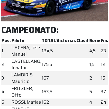
CAMPEONATO:
Pos.
Piloto
TOTAL
Victorias
Clasif
Serie
Fina
URCERA, Jose
1
184,5
4,5
23
Manuel
CASTELLANO,
2
175,5
1,5
12
Jonatan
LAMBIRIS,
3
167
2
15
Mauricio
FRITZLER,
4
163,5
5
37
Otto
5
ROSSI, Matias
162
4
24