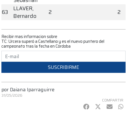
Sebastian
LLAVER,
63
2
2
Bernardo
Recibir mas informacion sobre
TC: Urcera superó a Castellano y es el nuevo puntero del
campeonato tras la fecha en Córdoba
SUSCRIBIRME
por
Daiana Iparraguirre
31/05/2026
COMPARTIR
Facebook
Twitter
mail
Wh