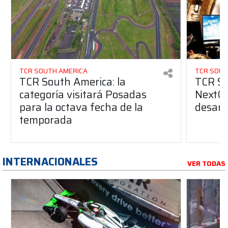
TCR SOUTH AMERICA
TCR SOUT
TCR South America: la
TCR So
categoría visitará Posadas
NextGe
para la octava fecha de la
desarro
temporada
INTERNACIONALES
VER TODAS