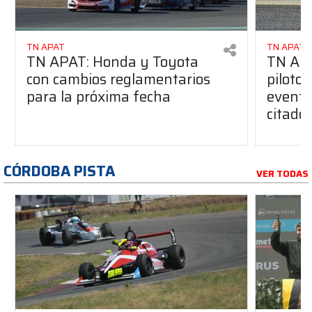
TN APAT
TN APAT
TN APAT: Honda y Toyota
TN APA
con cambios reglamentarios
piloto 
para la próxima fecha
evento
citado
CÓRDOBA PISTA
VER TODAS