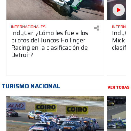
INTERNACIONALES
INTERNAC
IndyCar: ¿Cómo les fue a los
IndyCa
pilotos del Juncos Hollinger
Mick S
Racing en la clasificación de
clasifi
Detroit?
TURISMO NACIONAL
VER TODAS