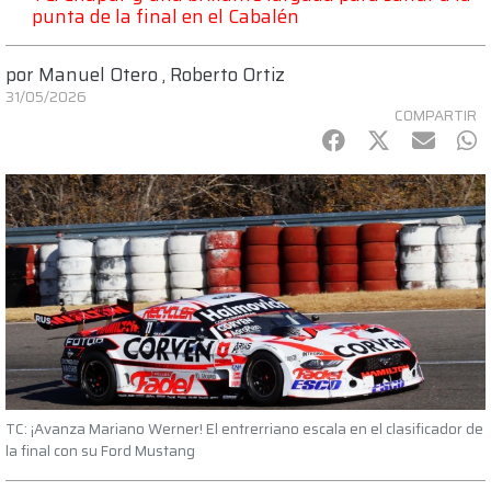
punta de la final en el Cabalén
por
Manuel Otero
,
Roberto Ortiz
31/05/2026
COMPARTIR
Facebook
Twitter
mail
Wh
TC: ¡Avanza Mariano Werner! El entrerriano escala en el clasificador de
la final con su Ford Mustang