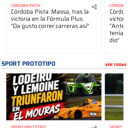
CÓRDOBA PISTA
CÓRDOBA 
Córdoba Pista: Massa, tras la
Córdob
victoria en la Fórmula Plus:
victor
“Da gusto correr carreras así”
“Antes
teníam
dio”
SPORT PROTOTIPO
VER TODAS
SPORT PROTOTIPO
SPORT P