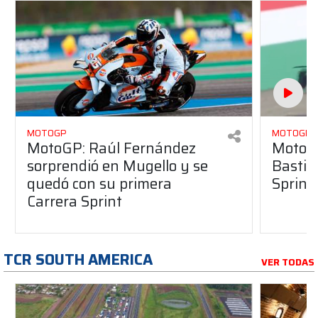
MOTOGP
MOTOGP
MotoGP: Raúl Fernández
MotoGP
sorprendió en Mugello y se
Bastia
quedó con su primera
Sprint
Carrera Sprint
TCR SOUTH AMERICA
VER TODAS