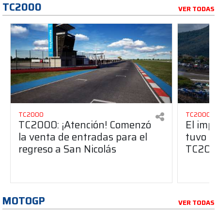
TC2000
VER TODAS
TC2000
TC2000
TC2000: ¡Atención! Comenzó
El imp
la venta de entradas para el
tuvo Sa
regreso a San Nicolás
TC20
MOTOGP
VER TODAS