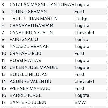
3
CATALAN MAGNI JUAN TOMAS
Toyota
4
TODINO GERMAN
Ford
5
TRUCCO JUAN MARTIN
Dodge
6
CHANSARD GASPAR
Toyota
7
CANAPINO AGUSTIN
Chevrolet
8
FAIN IGNACIO
Torino
9
PALAZZO HERNAN
Toyota
10
CRAPARO ELIO
Ford
11
ROSSI MATIAS
Toyota
12
URCERA JOSE MANUEL
Toyota
13
BONELLI NICOLAS
Ford
14
AGUIRRE VALENTIN
Chevrolet
15
WERNER MARIANO
Ford
16
BARRIO JORGE
Toyota
17
SANTERO JULIAN
BMW