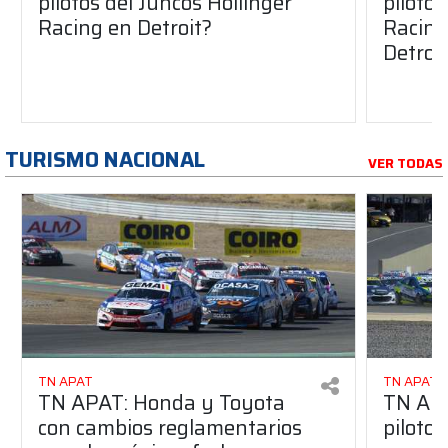
pilotos del Juncos Hollinger
pilotos
Racing en Detroit?
Racing 
Detroi
TURISMO NACIONAL
VER TODAS
TN APAT
TN APAT
TN APAT: Honda y Toyota
TN APA
con cambios reglamentarios
piloto 