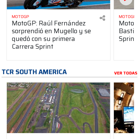
MOTOGP
MOTOGP
MotoGP: Raúl Fernández
MotoGP
sorprendió en Mugello y se
Bastia
quedó con su primera
Sprint
Carrera Sprint
TCR SOUTH AMERICA
VER TODAS