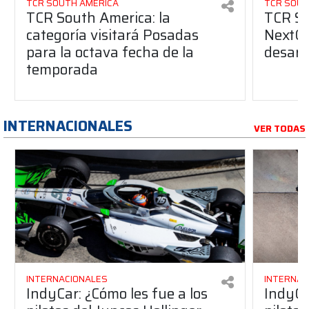
TCR SOUTH AMERICA
TCR SOUT
TCR South America: la
TCR So
categoría visitará Posadas
NextGe
para la octava fecha de la
desarro
temporada
INTERNACIONALES
VER TODAS
INTERNACIONALES
INTERNAC
IndyCar: ¿Cómo les fue a los
IndyCa