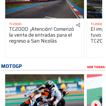
TC2000
TC2000
TC2000: ¡Atención! Comenzó
El imp
la venta de entradas para el
tuvo Sa
regreso a San Nicolás
TC20
MOTOGP
VER TODAS