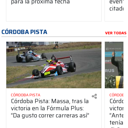
para la próxima fecha
evento
citado
CÓRDOBA PISTA
VER TODAS
CÓRDOBA PISTA
CÓRDOBA 
Córdoba Pista: Massa, tras la
Córdob
victoria en la Fórmula Plus:
victor
“Da gusto correr carreras así”
“Antes
teníam