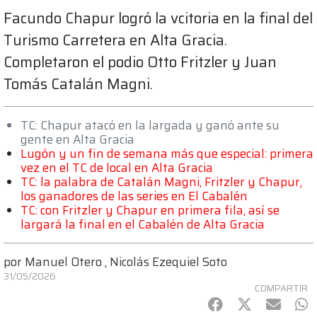
Facundo Chapur logró la vcitoria en la final del
Turismo Carretera en Alta Gracia.
Completaron el podio Otto Fritzler y Juan
Tomás Catalán Magni.
TC: Chapur atacó en la largada y ganó ante su
gente en Alta Gracia
Lugón y un fin de semana más que especial: primera
vez en el TC de local en Alta Gracia
TC: la palabra de Catalán Magni, Fritzler y Chapur,
los ganadores de las series en El Cabalén
TC: con Fritzler y Chapur en primera fila, así se
largará la final en el Cabalén de Alta Gracia
por
Manuel Otero
,
Nicolás Ezequiel Soto
31/05/2026
COMPARTIR
Facebook
Twitter
mail
Wh