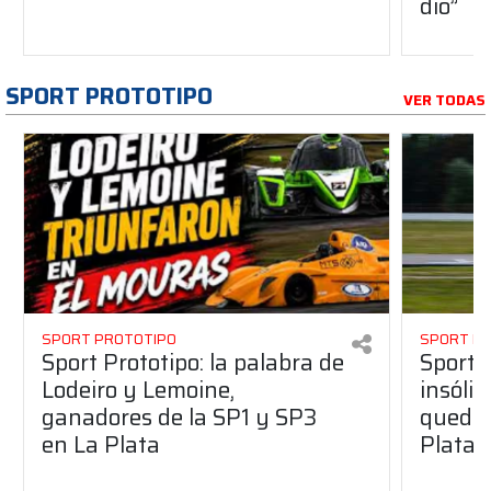
dio”
SPORT PROTOTIPO
VER TODAS
SPORT PROTOTIPO
SPORT P
Sport Prototipo: la palabra de
Sport 
Lodeiro y Lemoine,
insólit
ganadores de la SP1 y SP3
quedó 
en La Plata
Plata