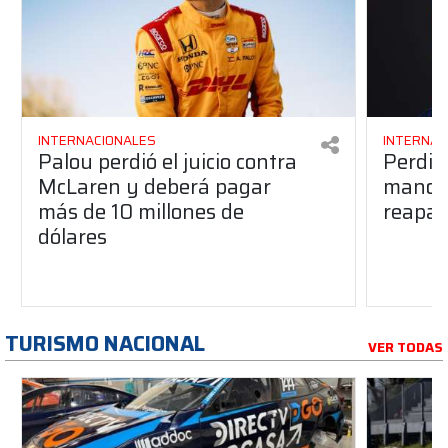
INTERNACIONALES
INTERNAC
Palou perdió el juicio contra
Perdió
McLaren y deberá pagar
manos 
más de 10 millones de
reapar
dólares
TURISMO NACIONAL
VER TODAS