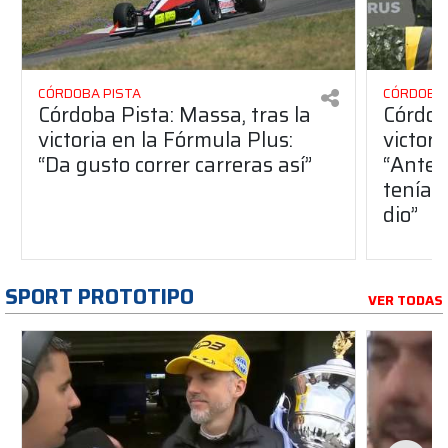
CÓRDOBA PISTA
CÓRDOBA 
Córdoba Pista: Massa, tras la
Córdob
victoria en la Fórmula Plus:
victor
“Da gusto correr carreras así”
“Antes
teníam
dio”
SPORT PROTOTIPO
VER TODAS