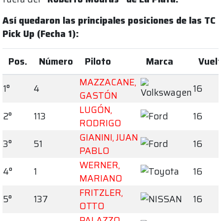
Así quedaron las principales posiciones de las TC
Pick Up (Fecha 1):
Pos.
Número
Piloto
Marca
Vuel
MAZZACANE,
1°
4
16
GASTÓN
LUGÓN,
2°
113
16
RODRIGO
GIANINI, JUAN
3°
51
16
PABLO
WERNER,
4°
1
16
MARIANO
FRITZLER,
5°
137
16
OTTO
PALAZZO,