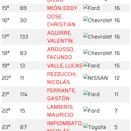
15°
69
MIÓN, EDDY
16
DOSE,
16°
30
16
CHRISTIAN
AGUIRRE,
17°
133
16
VALENTÍN
ARDUSSO,
18°
83
16
FACUNDO
19°
13
VALLE, LUCAS
15
PEZZUCCHI,
20°
11
12
NICOLÁS
FERRANTE,
21°
114
11
GASTÓN
LAMBIRIS,
22°
15
7
MAURICIO
IMPIOMBATO,
23°
87
5