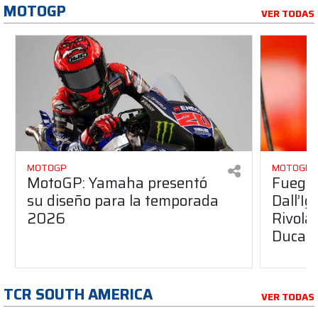
MOTOGP
VER TODAS
MOTOGP
MOTOGP
MotoGP: Yamaha presentó
Fuego 
su diseño para la temporada
Dall’I
2026
Rivola
Ducati
TCR SOUTH AMERICA
VER TODAS