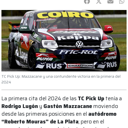
Facebook
Twitter
mail
Wh
TC Pick Up: Mazzacane y una contundente victoria en la primera del
2024
La primera cita del 2024 de las
TC Pick Up
tenía a
Rodrigo Lugón
y
Gastón Mazzacane
moviendo
desde las primeras posiciones en el
autódromo
“Roberto Mouras” de La Plata
; pero en el