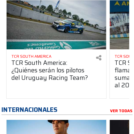
TCR SOUTH AMERICA
TCR SOUT
TCR South America:
TCR So
¿Quiénes serán los pilotos
flaman
del Uruguay Racing Team?
suma a
al 20
INTERNACIONALES
VER TODAS