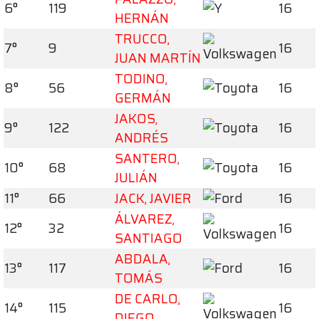
6°
119
16
HERNÁN
TRUCCO,
7°
9
16
JUAN MARTÍN
TODINO,
8°
56
16
GERMÁN
JAKOS,
9°
122
16
ANDRÉS
SANTERO,
10°
68
16
JULIÁN
11°
66
JACK, JAVIER
16
ÁLVAREZ,
12°
32
16
SANTIAGO
ABDALA,
13°
117
16
TOMÁS
DE CARLO,
14°
115
16
DIEGO