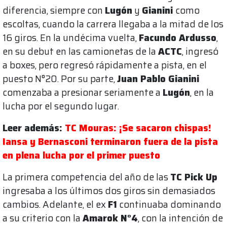
diferencia, siempre con
Lugón
y
Gianini
como
escoltas, cuando la carrera llegaba a la mitad de los
16 giros. En la undécima vuelta,
Facundo Ardusso
,
en su debut en las camionetas de la
ACTC
, ingresó
a boxes, pero regresó rápidamente a pista, en el
puesto N°20. Por su parte,
Juan Pablo Gianini
comenzaba a presionar seriamente a
Lugón
, en la
lucha por el segundo lugar.
Leer además:
TC Mouras: ¡Se sacaron chispas!
Iansa y Bernasconi terminaron fuera de la pista
en plena lucha por el primer puesto
La primera competencia del año de las
TC Pick Up
ingresaba a los últimos dos giros sin demasiados
cambios. Adelante, el ex
F1
continuaba dominando
a su criterio con la
Amarok N°4
, con la intención de