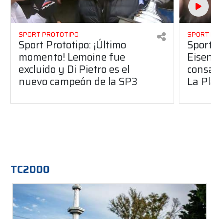
SPORT PROTOTIPO
SPORT P
Sport Prototipo: ¡Último
Sport P
momento! Lemoine fue
Eisenc
excluido y Di Pietro es el
consag
nuevo campeón de la SP3
La Pla
TC2000