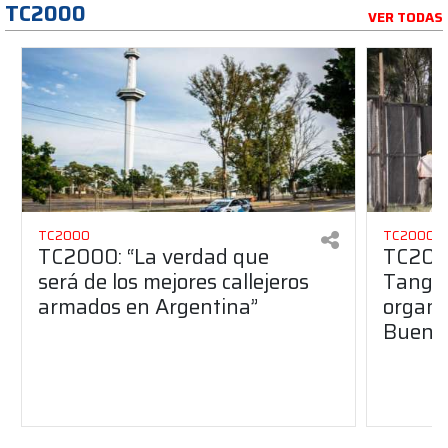
TC2000
VER TODAS
TC2000
TC2000
TC2000: “La verdad que
TC2000
será de los mejores callejeros
Tango 
armados en Argentina”
organiz
Buenos