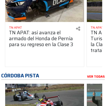
TN APAT
TN APAT
TN APAT: así avanza el
TN APA
armado del Honda de Pernía
Turism
para su regreso en la Clase 3
la Clas
trata?
CÓRDOBA PISTA
VER TODAS