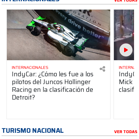
VER TODAS
INTERNACIONALES
INTERNAC
IndyCar: ¿Cómo les fue a los
IndyCa
pilotos del Juncos Hollinger
Mick S
Racing en la clasificación de
clasifi
Detroit?
TURISMO NACIONAL
VER TODAS