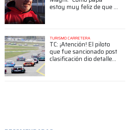
estoy muy feliz de que a
mi hijo le vaya bien”
TURISMO CARRETERA
TC: ¡Atención! El piloto
que fue sancionado post
clasificación dio detalles
de lo sucedido ¿Qué
pasó?