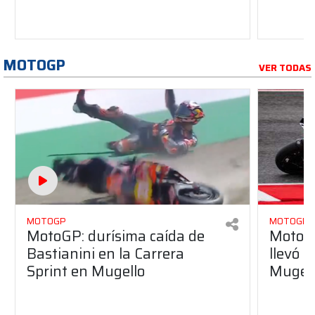
MOTOGP
VER TODAS
MOTOGP
MOTOGP
MotoGP: durísima caída de
MotoGP
Bastianini en la Carrera
llevó l
Sprint en Mugello
Mugel