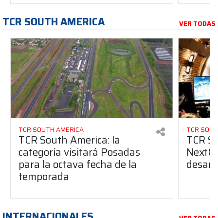
TCR SOUTH AMERICA
VER TODAS
TCR SOUTH AMERICA
TCR SOUT
TCR South America: la
TCR So
categoría visitará Posadas
NextGe
para la octava fecha de la
desarro
temporada
INTERNACIONALES