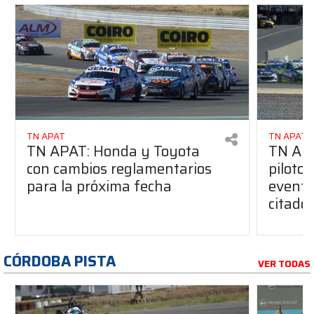
TN APAT
TN APAT
TN APAT: Honda y Toyota
TN APA
con cambios reglamentarios
piloto 
para la próxima fecha
evento
citado
CÓRDOBA PISTA
VER TODAS