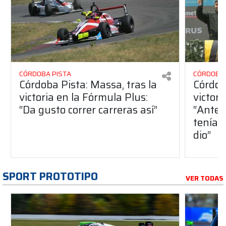
CÓRDOBA PISTA
CÓRDOBA 
Córdoba Pista: Massa, tras la
Córdob
victoria en la Fórmula Plus:
victor
“Da gusto correr carreras así”
“Antes
teníam
dio”
SPORT PROTOTIPO
VER TODAS