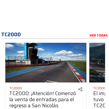
TC2000
VER TODAS
TC2000
TC2000
TC2000: ¡Atención! Comenzó
El imp
la venta de entradas para el
tuvo Sa
regreso a San Nicolás
TC20