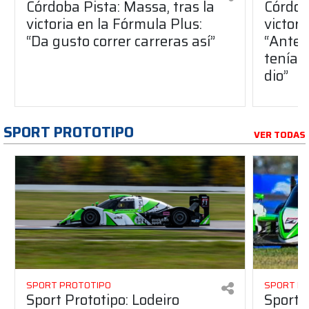
Córdoba Pista: Massa, tras la
Córdob
victoria en la Fórmula Plus:
victor
“Da gusto correr carreras así”
“Antes
teníam
dio”
SPORT PROTOTIPO
VER TODAS
SPORT PROTOTIPO
SPORT P
Sport Prototipo: Lodeiro
Sport P