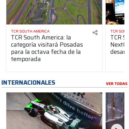
TCR SOUTH AMERICA
TCR SOUT
TCR South America: la
TCR So
categoría visitará Posadas
NextGe
para la octava fecha de la
desarro
temporada
INTERNACIONALES
VER TODAS