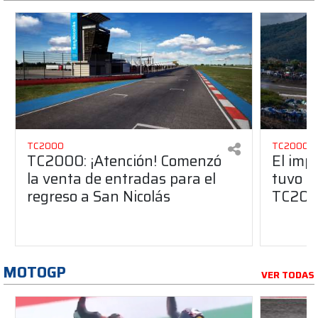
TC2000
TC2000
TC2000: ¡Atención! Comenzó
El imp
la venta de entradas para el
tuvo Sa
regreso a San Nicolás
TC20
MOTOGP
VER TODAS