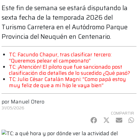
Este fin de semana se estará disputando la
sexta fecha de la temporada 2026 del
Turismo Carretera en el Autódromo Parque
Provincia del Neuquén en Centenario.
TC: Facundo Chapur, tras clasificar tercero:
“Queremos pelear el campeonato”
TC: ¡Atención! El piloto que fue sancionado post
clasificación dio detalles de lo sucedido ¿Qué pasó?
TC: Julio César Catalán Magni: “Como papá estoy
muy feliz de que a mi hijo le vaya bien”
por
Manuel Otero
31/05/2026
COMPARTIR
Facebook
Twitter
mail
Wh