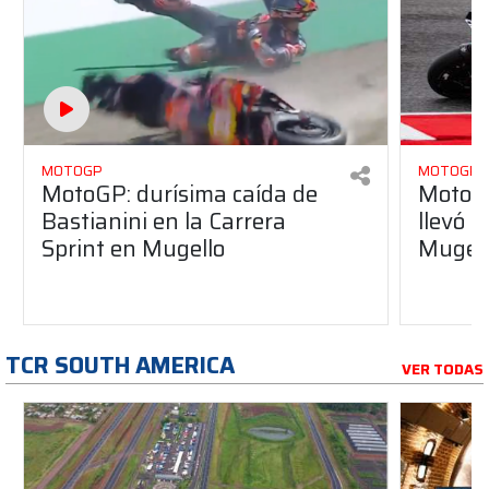
MOTOGP
MOTOGP
MotoGP: durísima caída de
MotoGP
Bastianini en la Carrera
llevó l
Sprint en Mugello
Mugel
TCR SOUTH AMERICA
VER TODAS