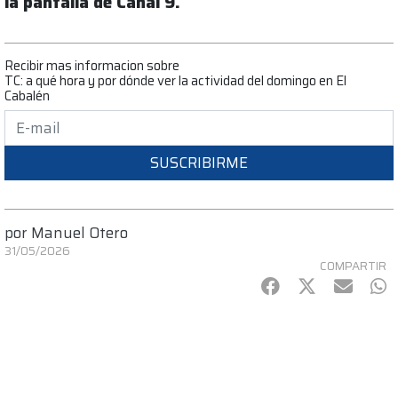
la pantalla de Canal 9.
Recibir mas informacion sobre
TC: a qué hora y por dónde ver la actividad del domingo en El
Cabalén
SUSCRIBIRME
por
Manuel Otero
31/05/2026
COMPARTIR
Facebook
Twitter
mail
Wh