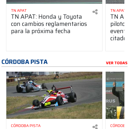
TN APAT
TN APAT
TN APAT: Honda y Toyota
TN APA
con cambios reglamentarios
piloto 
para la próxima fecha
evento
citado
CÓRDOBA PISTA
VER TODAS
CÓRDOBA PISTA
CÓRDOBA 