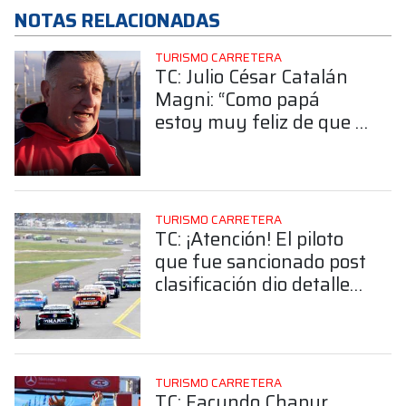
NOTAS RELACIONADAS
TURISMO CARRETERA
TC: Julio César Catalán
Magni: “Como papá
estoy muy feliz de que a
mi hijo le vaya bien”
TURISMO CARRETERA
TC: ¡Atención! El piloto
que fue sancionado post
clasificación dio detalles
de lo sucedido ¿Qué
pasó?
TURISMO CARRETERA
TC: Facundo Chapur,