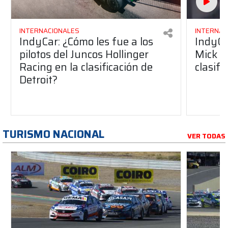
INTERNACIONALES
INTERNAC
IndyCar: ¿Cómo les fue a los
IndyCa
pilotos del Juncos Hollinger
Mick S
Racing en la clasificación de
clasifi
Detroit?
TURISMO NACIONAL
VER TODAS