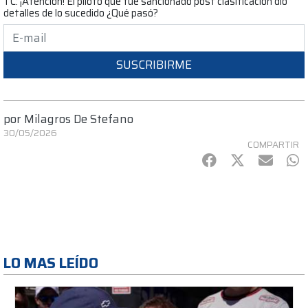
TC: ¡Atención! El piloto que fue sancionado post clasificación dio
detalles de lo sucedido ¿Qué pasó?
SUSCRIBIRME
por
Milagros De Stefano
30/05/2026
COMPARTIR
Facebook
Twitter
mail
Wh
LO MAS LEÍDO