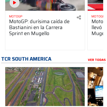
MOTOGP
MOTOGP
MotoGP: durísima caída de
MotoGP
Bastianini en la Carrera
llevó l
Sprint en Mugello
Mugel
TCR SOUTH AMERICA
VER TODAS