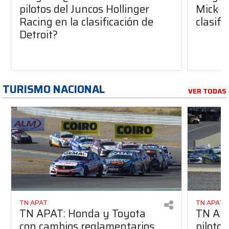
pilotos del Juncos Hollinger
Mick S
Racing en la clasificación de
clasifi
Detroit?
TURISMO NACIONAL
VER TODAS
TN APAT
TN APAT
TN APAT: Honda y Toyota
TN APA
con cambios reglamentarios
piloto 