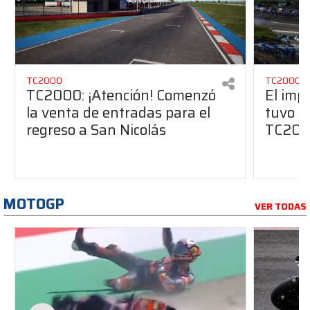
TC2000
TC2000
TC2000: ¡Atención! Comenzó
El imp
la venta de entradas para el
tuvo Sa
regreso a San Nicolás
TC20
MOTOGP
VER TODAS