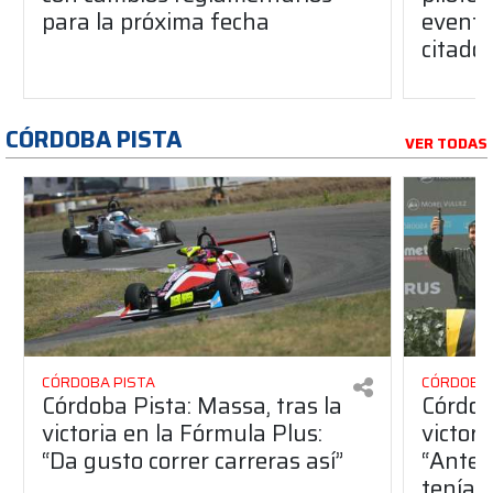
para la próxima fecha
evento
citado
CÓRDOBA PISTA
VER TODAS
CÓRDOBA PISTA
CÓRDOBA 
Córdoba Pista: Massa, tras la
Córdob
victoria en la Fórmula Plus:
victor
“Da gusto correr carreras así”
“Antes
teníam