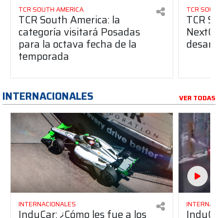
TCR SOUTH AMERICA
TCR SOUT
TCR South America: la
TCR So
categoría visitará Posadas
NextGe
para la octava fecha de la
desarro
temporada
INTERNACIONALES
VER TODAS
INTERNACIONALES
INTERNAC
IndyCar: ¿Cómo les fue a los
IndyCa