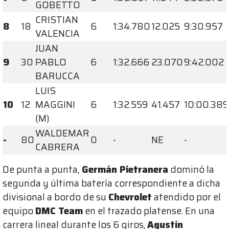
GOBETTO
CRISTIAN
8
18
6
1:34.780
12.025
9:30.957
VALENCIA
JUAN
9
30
PABLO
6
1:32.666
23.070
9:42.002
BARUCCA
LUIS
10
12
MAGGINI
6
1:32.559
41.457
10:00.389
(M)
WALDEMAR
-
80
0
-
NE
-
CABRERA
De punta a punta,
Germán Pietranera
dominó la
segunda y última batería correspondiente a dicha
divisional a bordo de su
Chevrolet
atendido por el
equipo
DMC Team
en el trazado platense. En una
carrera lineal durante los 6 giros,
Agustín