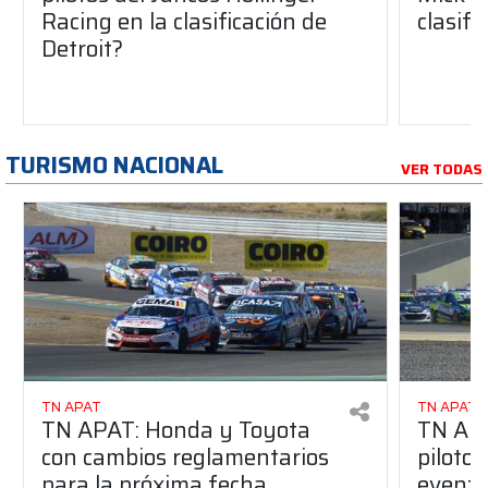
Racing en la clasificación de
clasifi
Detroit?
TURISMO NACIONAL
VER TODAS
TN APAT
TN APAT
TN APAT: Honda y Toyota
TN APA
con cambios reglamentarios
piloto 
para la próxima fecha
evento