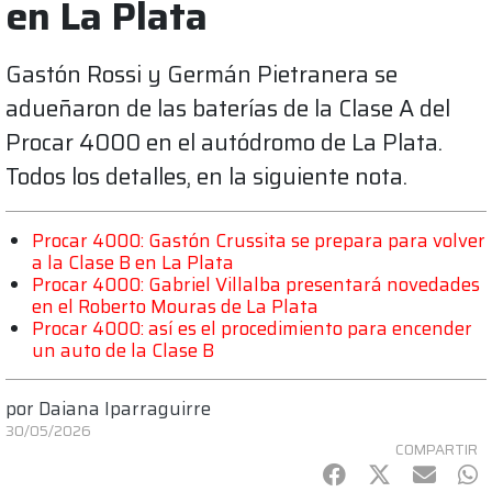
en La Plata
Gastón Rossi y Germán Pietranera se
adueñaron de las baterías de la Clase A del
Procar 4000 en el autódromo de La Plata.
Todos los detalles, en la siguiente nota.
Procar 4000: Gastón Crussita se prepara para volver
a la Clase B en La Plata
Procar 4000: Gabriel Villalba presentará novedades
en el Roberto Mouras de La Plata
Procar 4000: así es el procedimiento para encender
un auto de la Clase B
por
Daiana Iparraguirre
30/05/2026
COMPARTIR
Facebook
Twitter
mail
Wh