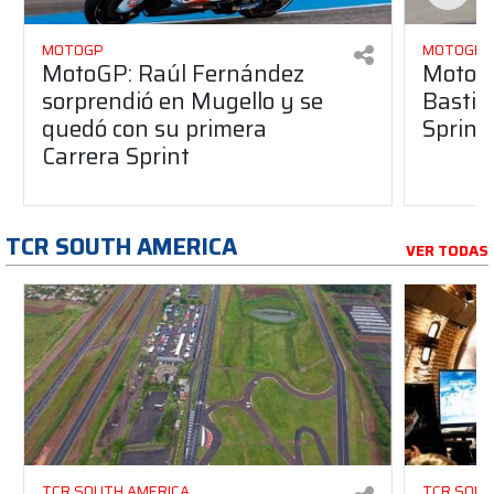
MOTOGP
MOTOGP
MotoGP: Raúl Fernández
MotoGP
sorprendió en Mugello y se
Bastia
quedó con su primera
Sprint
Carrera Sprint
TCR SOUTH AMERICA
VER TODAS
TCR SOUTH AMERICA
TCR SOUT