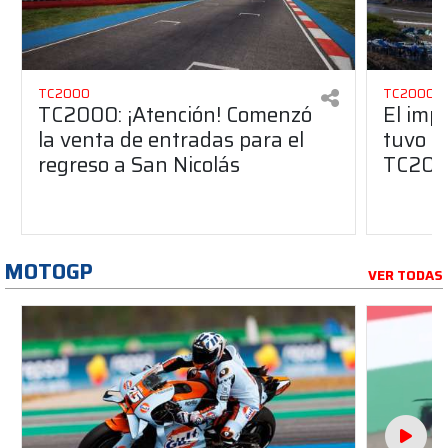
TC2000
TC2000
TC2000: ¡Atención! Comenzó
El imp
la venta de entradas para el
tuvo Sa
regreso a San Nicolás
TC20
MOTOGP
VER TODAS