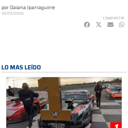
por
Daiana Iparraguirre
30/05/2026
COMPARTIR
Facebook
Twitter
mail
Wh
LO MAS LEÍDO
1