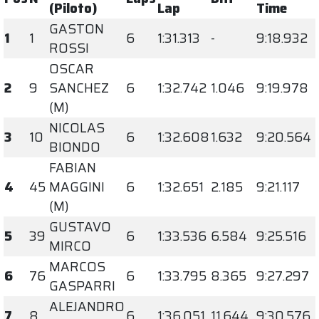
(Piloto)
Lap
Time
GASTON
1
1
6
1:31.313
-
9:18.932
ROSSI
OSCAR
2
9
SANCHEZ
6
1:32.742
1.046
9:19.978
(M)
NICOLAS
3
10
6
1:32.608
1.632
9:20.564
BIONDO
FABIAN
4
45
MAGGINI
6
1:32.651
2.185
9:21.117
(M)
GUSTAVO
5
39
6
1:33.536
6.584
9:25.516
MIRCO
MARCOS
6
76
6
1:33.795
8.365
9:27.297
GASPARRI
ALEJANDRO
7
8
6
1:36.051
11.644
9:30.576