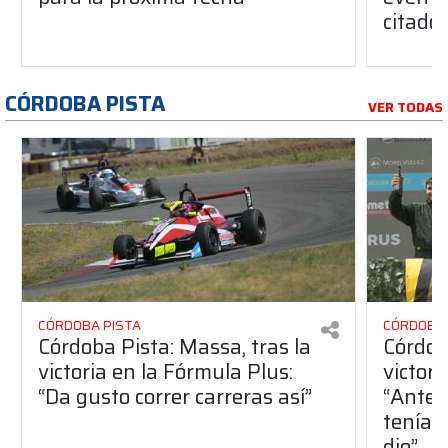
citado
CÓRDOBA PISTA
VER TODAS
CÓRDOBA PISTA
CÓRDOBA 
Córdoba Pista: Massa, tras la
Córdob
victoria en la Fórmula Plus:
victor
“Da gusto correr carreras así”
“Antes
teníam
dio”