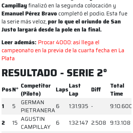
Campillay
finalizó en la segunda colocación y
Emanuel Pérez Bravo
completó el podio. Esta fue
la serie más veloz,
por lo que el oriundo de San
Justo largará desde la pole en la final.
Leer además:
Procar 4000: así llega el
campeonato en la previa de la cuarta fecha en La
Plata
RESULTADO - SERIE 2°
Competitor
Last
Total
Pos
N°
Laps
Diff
(Piloto)
Lap
Time
GERMAN
1
5
6
1:31.935
-
9:10.600
PIETRANERA
AGUSTIN
2
15
6
1:32.147
2.508
9:13.108
CAMPILLAY