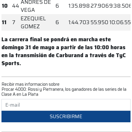
ANDRES DE
10
44
6
1:35.898
27.906
9:38.50
VEGA
EZEQUIEL
11
7
6
1:44.703
55.950
10:06.55
GOMEZ
La carrera final se pondrá en marcha este
domingo 31 de mayo a partir de las 10:00 horas
en la transmisión de Carburand a través de TyC
Sports.
Recibir mas informacion sobre
Procar 4000: Rossi y Pietranera, los ganadores de las series de la
Clase A en La Plata
SUSCRIBIRME