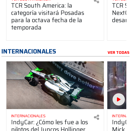
TCR South America: la
TCR So
categoría visitará Posadas
NextGe
para la octava fecha de la
desarro
temporada
INTERNACIONALES
VER TODAS
INTERNACIONALES
INTERNAC
IndyCar: ¿Cómo les fue a los
IndyCa
pilotos del Juncos Hollinger
Mick S