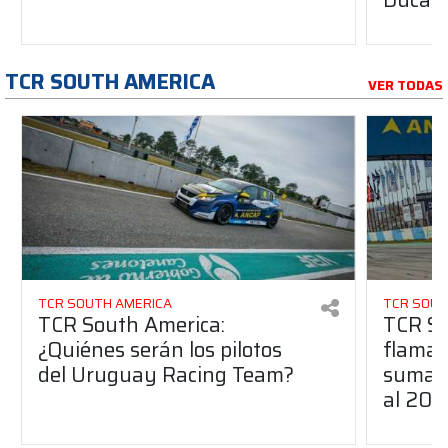
TCR SOUTH AMERICA
VER TODAS
TCR SOUTH AMERICA
TCR SOUT
TCR South America:
TCR So
¿Quiénes serán los pilotos
flaman
del Uruguay Racing Team?
suma a
al 20