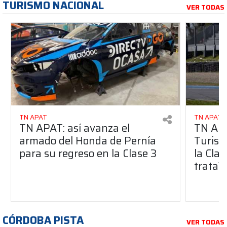
TURISMO NACIONAL
VER TODAS
TN APAT
TN APAT
TN APAT: así avanza el
TN APA
armado del Honda de Pernía
Turism
para su regreso en la Clase 3
la Clas
trata?
CÓRDOBA PISTA
VER TODAS