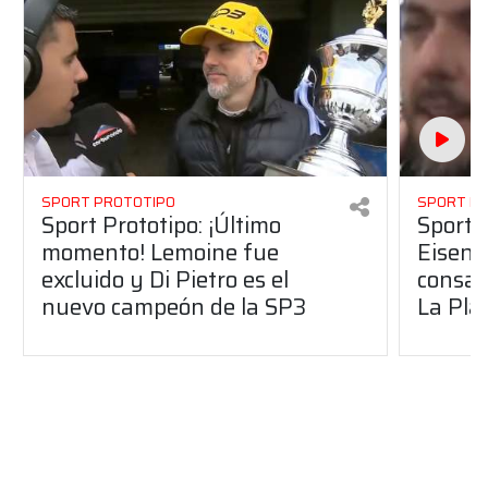
SPORT PROTOTIPO
SPORT P
Sport Prototipo: ¡Último
Sport P
momento! Lemoine fue
Eisenc
excluido y Di Pietro es el
consag
nuevo campeón de la SP3
La Pla