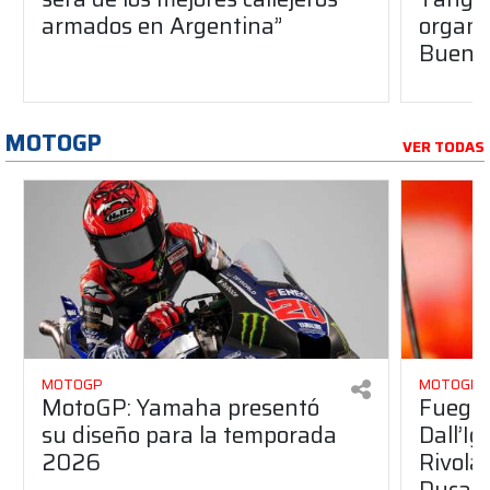
armados en Argentina”
organiz
Buenos
MOTOGP
VER TODAS
MOTOGP
MOTOGP
MotoGP: Yamaha presentó
Fuego 
su diseño para la temporada
Dall’I
2026
Rivola
Ducati