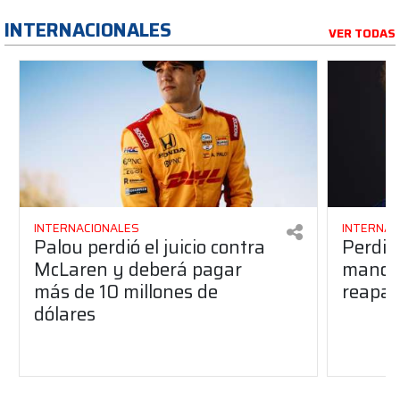
INTERNACIONALES
VER TODAS
INTERNACIONALES
INTERNAC
Palou perdió el juicio contra
Perdió
McLaren y deberá pagar
manos 
más de 10 millones de
reapar
dólares