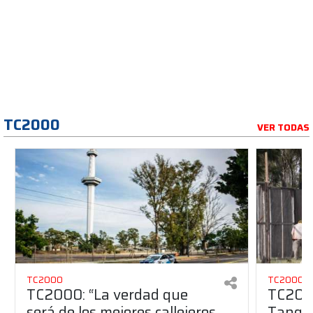
TC2000
VER TODAS
TC2000
TC2000
TC2000: “La verdad que
TC2000
será de los mejores callejeros
Tango 