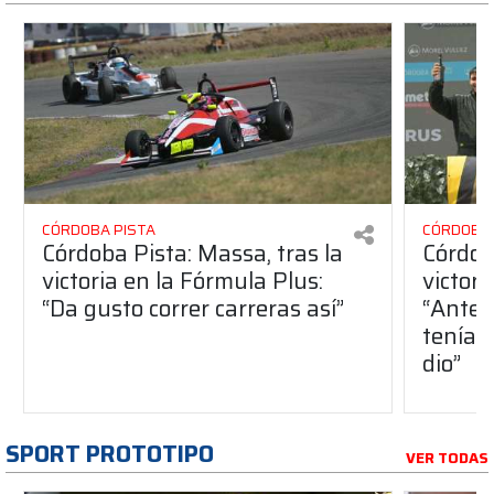
CÓRDOBA PISTA
CÓRDOBA 
Córdoba Pista: Massa, tras la
Córdob
victoria en la Fórmula Plus:
victor
“Da gusto correr carreras así”
“Antes
teníam
dio”
SPORT PROTOTIPO
VER TODAS