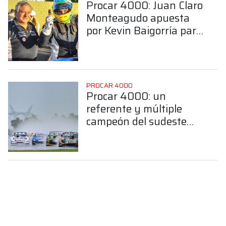
Procar 4000: Juan Claro
Monteagudo apuesta
por Kevin Baigorría para
hacer binomio en la
Clase B
PROCAR 4000
Procar 4000: un
referente y múltiple
campeón del sudeste
bonaerense confirmó su
llegada a la Clase B