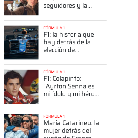
seguidores y la
sorprendente
posición de
Colapinto
FÓRMULA 1
F1: la historia que
hay detrás de la
elección de
Colapinto del
número 43
FÓRMULA 1
F1: Colapinto:
"Ayrton Senna es
mi ídolo y mi héroe
más grande"
FÓRMULA 1
María Catarineu: la
mujer detrás del