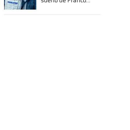
sueño de Franco
Colapinto en la
Fórmula 1