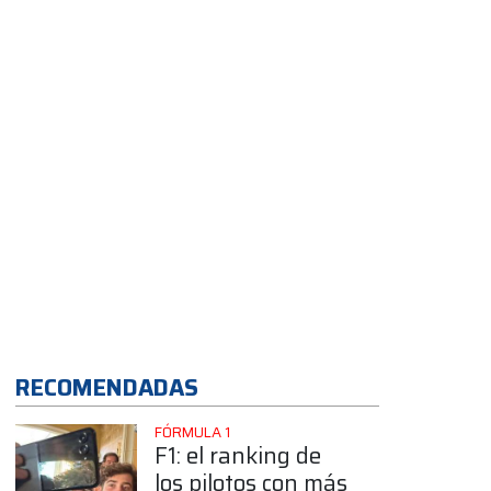
confirmó su
llegada a la Clase
B
App
RECOMENDADAS
FÓRMULA 1
F1: el ranking de
los pilotos con más