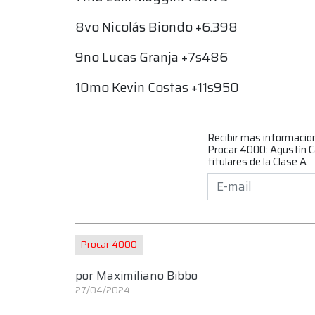
8vo Nicolás Biondo +6.398
9no Lucas Granja +7s486
10mo Kevin Costas +11s950
Recibir mas informacio
Procar 4000: Agustín Ca
titulares de la Clase A
Procar 4000
por
Maximiliano Bibbo
27/04/2024