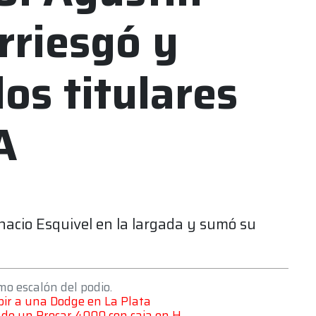
rriesgó y
os titulares
A
gnacio Esquivel en la largada y sumó su
mo escalón del podio.
ubir a una Dodge en La Plata
do de un Procar 4000 con caja en H