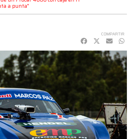
nta a punta"
COMPARTIR
Facebook
Twitter
mail
Whats