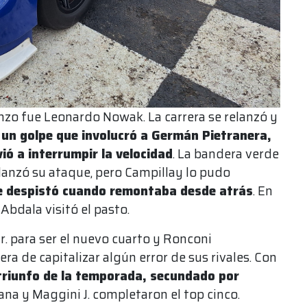
nzo fue Leonardo Nowak. La carrera se relanzó y
un golpe que involucró a Germán Pietranera,
ió a interrumpir la velocidad
. La bandera verde
 lanzó su ataque, pero Campillay lo pudo
e despistó cuando remontaba desde atrás
. En
Abdala visitó el pasto.
r. para ser el nuevo cuarto y Ronconi
era de capitalizar algún error de sus rivales. Con
triunfo de la temporada, secundado por
ana y Maggini J. completaron el top cinco.