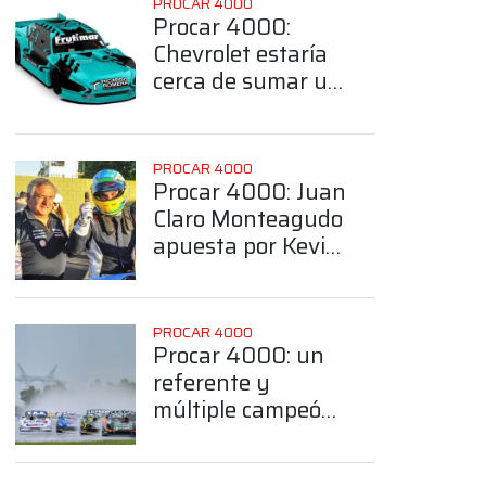
PROCAR 4000
Procar 4000:
Chevrolet estaría
cerca de sumar un
referente a la
Clase B
PROCAR 4000
Procar 4000: Juan
Claro Monteagudo
apuesta por Kevin
Baigorría para
hacer binomio en
la Clase B
PROCAR 4000
Procar 4000: un
referente y
múltiple campeón
del sudeste
bonaerense