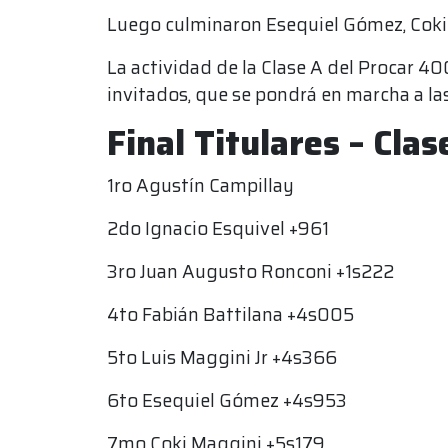
Luego culminaron Esequiel Gómez, Coki 
La actividad de la Clase A del Procar 4
invitados, que se pondrá en marcha a las
Final Titulares – Cla
1ro Agustín Campillay
2do Ignacio Esquivel +961
3ro Juan Augusto Ronconi +1s222
4to Fabián Battilana +4s005
5to Luis Maggini Jr +4s366
6to Esequiel Gómez +4s953
7mo Coki Maggini +5s179