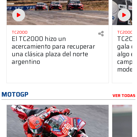
TC2000
TC2000
El TC2000 hizo un
TC2000
acercamiento para recuperar
gala d
una clásica plaza del norte
algo es
argentino
campeó
model
MOTOGP
VER TODAS