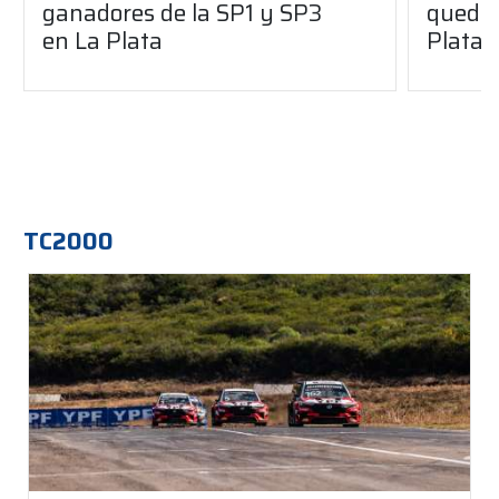
ganadores de la SP1 y SP3
quedó 
en La Plata
Plata
TC2000