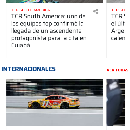
TCR SOUTH AMERICA
TCR SOUT
TCR South America: uno de
TCR So
los equipos top confirmó la
el últ
llegada de un ascendente
Argent
protagonista para la cita en
calend
Cuiabá
INTERNACIONALES
VER TODAS