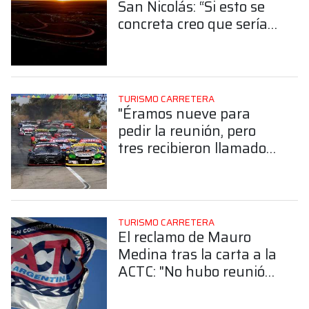
San Nicolás: “Si esto se
concreta creo que sería
malo para la categoría
perder estas dos plazas”
TURISMO CARRETERA
"Éramos nueve para
pedir la reunión, pero
tres recibieron llamados
y se bajaron", el dato
que reveló Mauro
Medina sobre la carta a
la ACTC
TURISMO CARRETERA
El reclamo de Mauro
Medina tras la carta a la
ACTC: "No hubo reunión
con Mazzacane, estamos
sorprendidos"