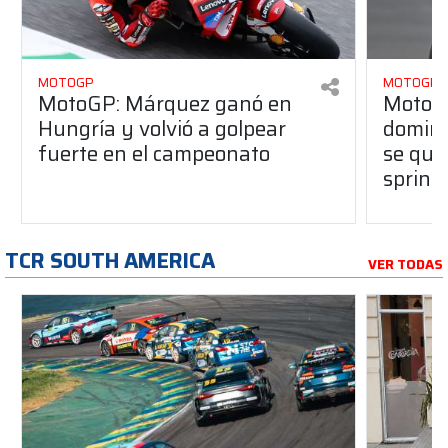
MOTOGP
MOTOGP
MotoGP: Márquez ganó en
MotoG
Hungría y volvió a golpear
dominó
fuerte en el campeonato
se que
sprint
TCR SOUTH AMERICA
VER TODAS