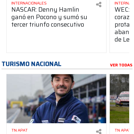
INTERNACIONALES
INTERNAC
NASCAR: Denny Hamlin
WEC: "
ganó en Pocono y sumó su
corazón
tercer triunfo consecutivo
protag
abando
de Le
TURISMO NACIONAL
VER TODAS
TN APAT
TN APAT