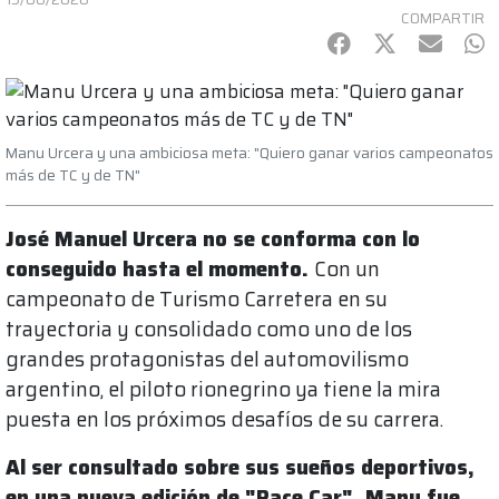
COMPARTIR
Facebook
Twitter
mail
Wh
Manu Urcera y una ambiciosa meta: "Quiero ganar varios campeonatos
más de TC y de TN"
José Manuel Urcera no se conforma con lo
conseguido hasta el momento.
Con un
campeonato de Turismo Carretera en su
trayectoria y consolidado como uno de los
grandes protagonistas del automovilismo
argentino, el piloto rionegrino ya tiene la mira
puesta en los próximos desafíos de su carrera.
Al ser consultado sobre sus sueños deportivos,
en una nueva edición de "Pace Car", Manu fue