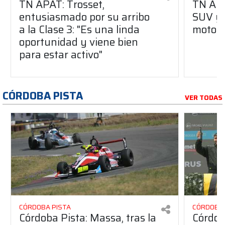
TN APAT: Trosset,
TN APA
entusiasmado por su arribo
SUV y 
a la Clase 3: "Es una linda
motor
oportunidad y viene bien
para estar activo"
CÓRDOBA PISTA
VER TODAS
CÓRDOBA PISTA
CÓRDOBA 
Córdoba Pista: Massa, tras la
Córdob