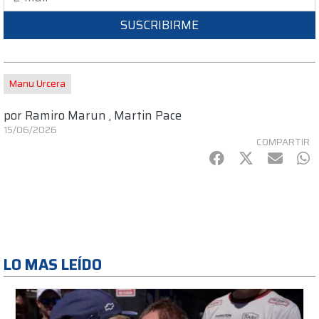
SUSCRIBIRME
Manu Urcera
por
Ramiro Marun
,
Martin Pace
15/06/2026
COMPARTIR
Facebook
Twitter
mail
Wh
LO MAS LEÍDO