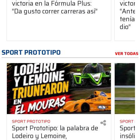
victoria en la Fórmula Plus:
victor
“Da gusto correr carreras así”
“Antes
teníam
dio”
SPORT PROTOTIPO
VER TODAS
SPORT PROTOTIPO
SPORT P
Sport Prototipo: la palabra de
Sport 
Lodeiro y Lemoine,
insólit