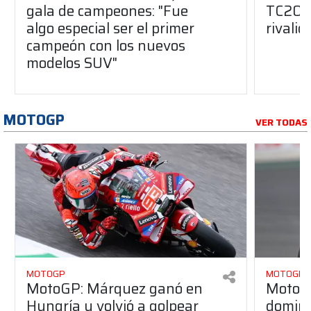
gala de campeones: "Fue
TC2000
algo especial ser el primer
rivalid
campeón con los nuevos
modelos SUV"
MOTOGP
VER TODAS
MOTOGP
MOTOGP
MotoGP: Márquez ganó en
MotoG
Hungría y volvió a golpear
dominó