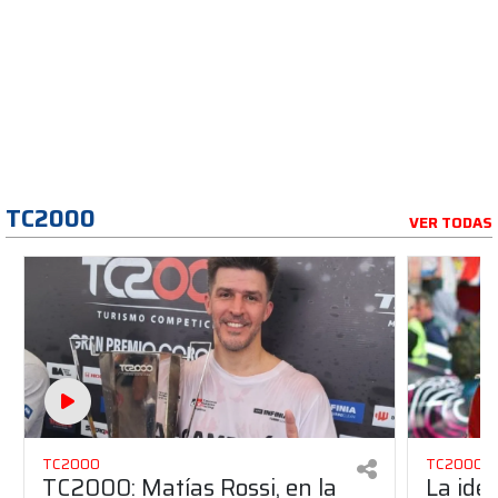
TC2000
VER TODAS
TC2000
TC2000
TC2000: Matías Rossi, en la
La ide