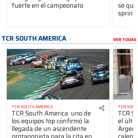
fuerte en el campeonato
se que
sprint
TCR SOUTH AMERICA
VER TODAS
TCR SOUTH AMERICA
TCR SOUT
TCR South America: uno de
TCR So
los equipos top confirmó la
el últ
llegada de un ascendente
Argent
protagonista para la cita en
calend