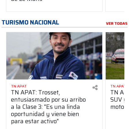
TURISMO NACIONAL
VER TODAS
TN APAT
TN APAT
TN APAT: Trosset,
TN APA
entusiasmado por su arribo
SUV y 
a la Clase 3: "Es una linda
motor
oportunidad y viene bien
para estar activo"