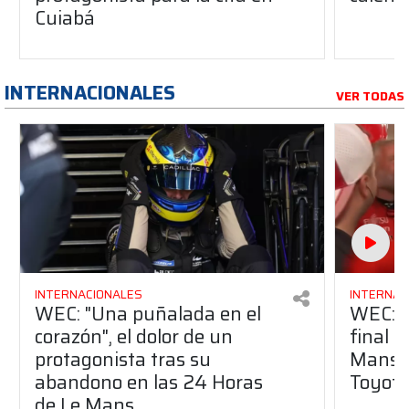
Cuiabá
INTERNACIONALES
VER TODAS
INTERNACIONALES
INTERNAC
WEC: "Una puñalada en el
WEC: ¡
corazón", el dolor de un
final 
protagonista tras su
Mans co
abandono en las 24 Horas
Toyota
de Le Mans