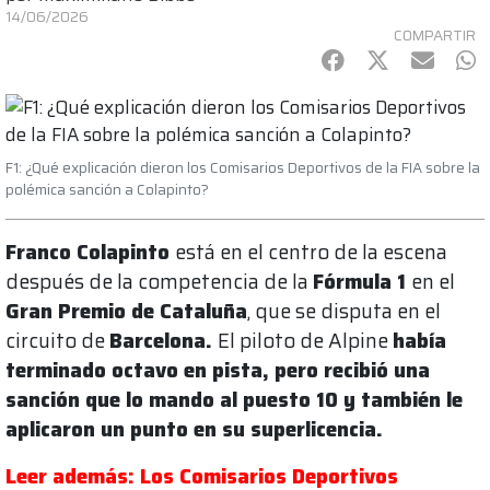
14/06/2026
COMPARTIR
Facebook
Twitter
mail
Wh
F1: ¿Qué explicación dieron los Comisarios Deportivos de la FIA sobre la
polémica sanción a Colapinto?
Franco Colapinto
está en el centro de la escena
después de la competencia de la
Fórmula 1
en el
Gran Premio de Cataluña
, que se disputa en el
circuito de
Barcelona.
El piloto de Alpine
había
terminado octavo en pista, pero recibió una
sanción que lo mando al puesto 10 y también le
aplicaron un punto en su superlicencia.
Leer además: Los Comisarios Deportivos