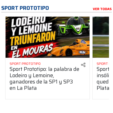
SPORT PROTOTIPO
VER TODAS
SPORT PROTOTIPO
SPORT P
Sport Prototipo: la palabra de
Sport 
Lodeiro y Lemoine,
insólit
ganadores de la SP1 y SP3
quedó 
en La Plata
Plata