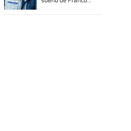
sueño de Franco
Colapinto en la
Fórmula 1