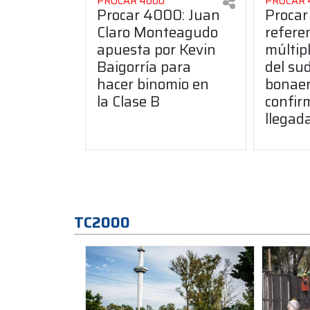
PROCAR 4000
PROCAR 
Procar 4000: Juan
Procar
Claro Monteagudo
refere
apuesta por Kevin
múltip
Baigorría para
del su
hacer binomio en
bonae
la Clase B
confir
llegada
TC2000