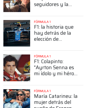
seguidores y la
sorprendente
posición de
Colapinto
FÓRMULA 1
F1: la historia que
hay detrás de la
elección de
Colapinto del
número 43
FÓRMULA 1
F1: Colapinto:
"Ayrton Senna es
mi ídolo y mi héroe
más grande"
FÓRMULA 1
María Catarineu: la
mujer detrás del