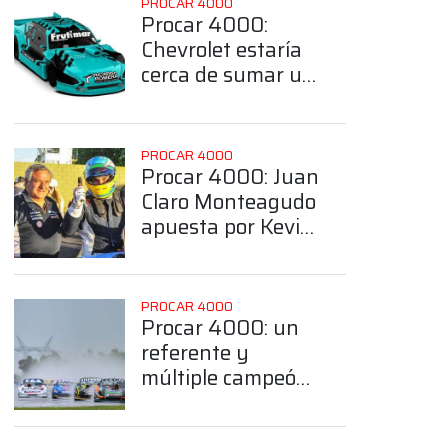
PROCAR 4000
Procar 4000:
Chevrolet estaría
cerca de sumar un
referente a la
Clase B
PROCAR 4000
Procar 4000: Juan
Claro Monteagudo
apuesta por Kevin
Baigorría para
hacer binomio en
la Clase B
PROCAR 4000
Procar 4000: un
referente y
múltiple campeón
del sudeste
bonaerense