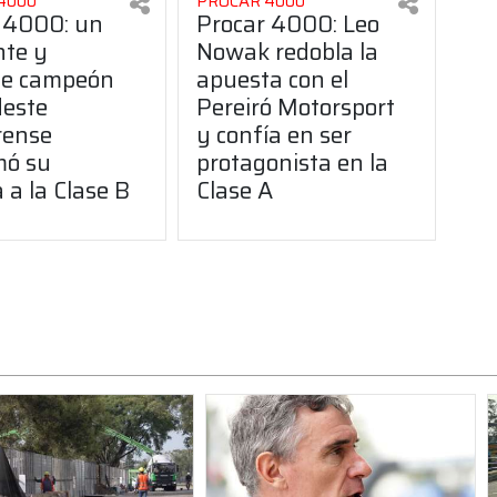
4000
PROCAR 4000
 4000: un
Procar 4000: Leo
nte y
Nowak redobla la
le campeón
apuesta con el
deste
Pereiró Motorsport
rense
y confía en ser
mó su
protagonista en la
 a la Clase B
Clase A