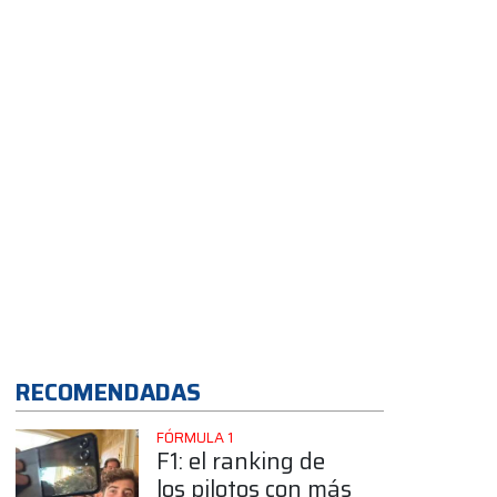
confirmó su
llegada a la Clase
B
App
RECOMENDADAS
FÓRMULA 1
F1: el ranking de
los pilotos con más