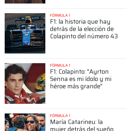
Colapinto
FÓRMULA 1
F1: la historia que hay
detrás de la elección de
Colapinto del número 43
FÓRMULA 1
F1: Colapinto: "Ayrton
Senna es mi ídolo y mi
héroe más grande"
FÓRMULA 1
María Catarineu: la
mujer detrás del sueño