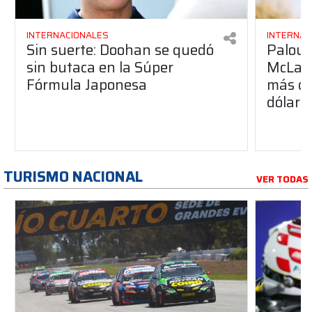
INTERNACIONALES
INTERNAC
Sin suerte: Doohan se quedó
Palou p
sin butaca en la Súper
McLare
Fórmula Japonesa
más de
dólare
TURISMO NACIONAL
VER TODAS