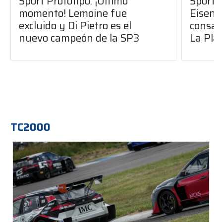
Sport Prototipo: ¡Último
Sport P
momento! Lemoine fue
Eisenc
excluido y Di Pietro es el
consag
nuevo campeón de la SP3
La Pla
TC2000