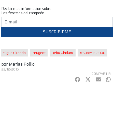
Recibir mas informacion sobre
Los festejos del campeón
SUSCRIBIRME
Sigue Girando
Peugeot
Bebu Girolami
#SuperTC2000
por
Matias Pollio
22/12/2015
COMPARTIR
Facebook
Twitter
mail
Wh