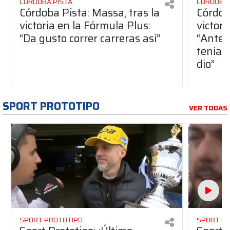
CÓRDOBA PISTA
CÓRDOBA 
Córdoba Pista: Massa, tras la
Córdob
victoria en la Fórmula Plus:
victor
“Da gusto correr carreras así”
“Antes
teníam
dio”
SPORT PROTOTIPO
VER TODAS
SPORT PROTOTIPO
SPORT P