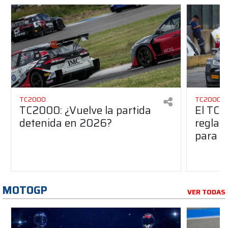
TC2000
TC2000
TC2000: ¿Vuelve la partida
El TC2
detenida en 2026?
reglam
para e
MOTOGP
VER TODAS