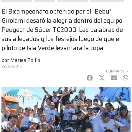
El Bicampeonato obtenido por el "Bebu"
Girolami desató la alegría dentro del equipo
Peugeot de Súper TC2000. Las palabras de
sus allegados y los festejos luego de que el
piloto de Isla Verde levantara la copa.
por
Matias Pollio
22/12/2015
COMPARTIR
Facebook
Twitter
mail
Wh