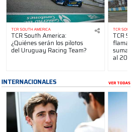
TCR SOUTH AMERICA
TCR SOUT
TCR South America:
TCR So
¿Quiénes serán los pilotos
flaman
del Uruguay Racing Team?
suma a
al 20
INTERNACIONALES
VER TODAS