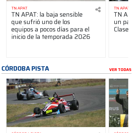
TN APAT
TN APAT
TN APAT: la baja sensible
TN APA
que sufrió uno de los
un pas
equipos a pocos días para el
Clase 
inicio de la temporada 2026
CÓRDOBA PISTA
VER TODAS