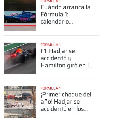
FÓRMULA 1
Cuándo arranca la
Fórmula 1:
calendario
completo 2026
FÓRMULA 1
F1: Hadjar se
accidentó y
Hamilton giró en la
última sesión de
martes en
Barcelona
FÓRMULA 1
¡Primer choque del
año! Hadjar se
App
accidentó en los
test de
pretemporada de