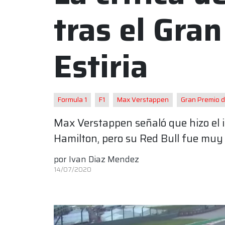
tras el Gra
Estiria
Formula 1
F1
Max Verstappen
Gran Premio de
Max Verstappen señaló que hizo el in
Hamilton, pero su Red Bull fue muy 
por
Ivan Diaz Mendez
14/07/2020