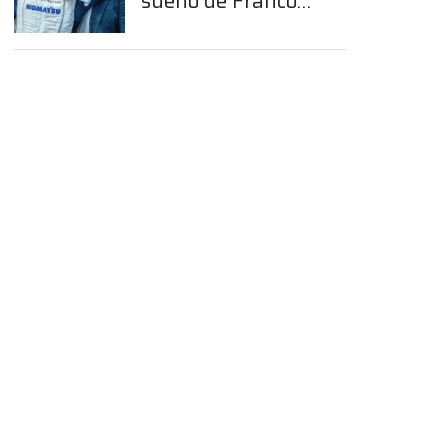
sueño de Franco
Colapinto en la
Fórmula 1