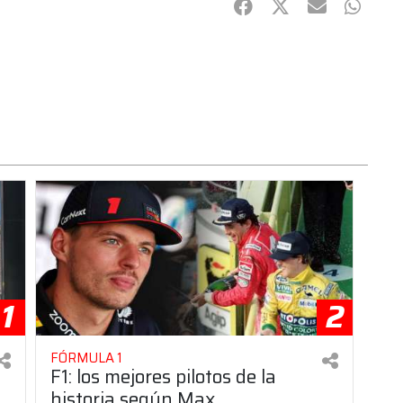
Facebook
Twitter
mail
Whats
1
2
FÓRMULA 1
F1: los mejores pilotos de la
historia según Max