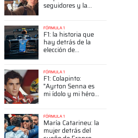
seguidores y la
sorprendente
posición de
Colapinto
FÓRMULA 1
F1: la historia que
hay detrás de la
elección de
Colapinto del
número 43
FÓRMULA 1
F1: Colapinto:
"Ayrton Senna es
mi ídolo y mi héroe
más grande"
FÓRMULA 1
María Catarineu: la
mujer detrás del