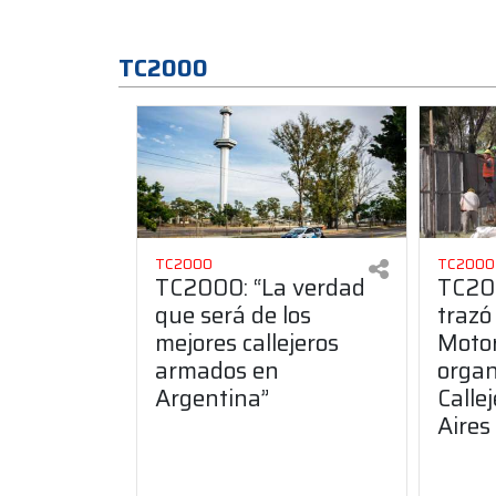
TC2000
TC2000
TC2000
TC2000: “La verdad
TC200
que será de los
trazó
mejores callejeros
Motor
armados en
organ
Argentina”
Calle
Aires