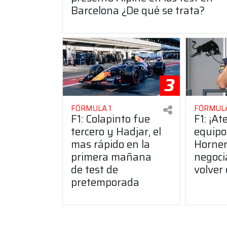
Barcelona ¿De qué se trata?
3
FÓRMULA 1
FÓRMULA
F1: Colapinto fue
F1: ¡At
tercero y Hadjar, el
equipo
mas rápido en la
Horner
primera mañana
negoci
de test de
volver
pretemporada