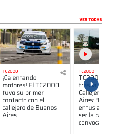
VER TODAS
TC2000
TC2000
¡Calentando
TC2000: Vivian,
motores! El TC2000
tras la prueba en el
tuvo su primer
Callejero de Bueno
contacto con el
Aires: “Me
callejero de Buenos
entusiasma, va a
Aires
ser la carrera más
convocante del año