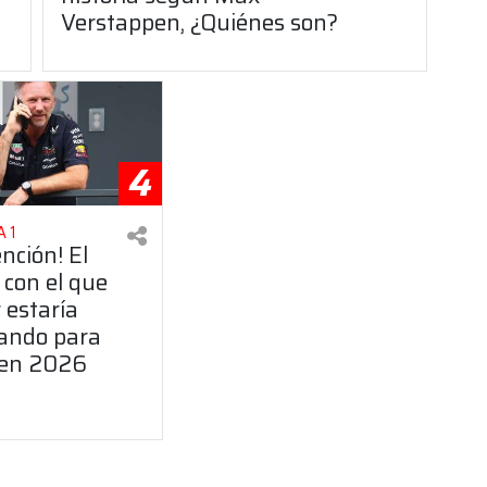
Verstappen, ¿Quiénes son?
4
 1
ención! El
 con el que
 estaría
ando para
 en 2026