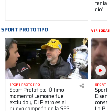
teníam
dio”
SPORT PROTOTIPO
VER TODAS
SPORT PROTOTIPO
SPORT P
Sport Prototipo: ¡Último
Sport P
momento! Lemoine fue
Eisenc
excluido y Di Pietro es el
consag
nuevo campeón de la SP3
La Pla