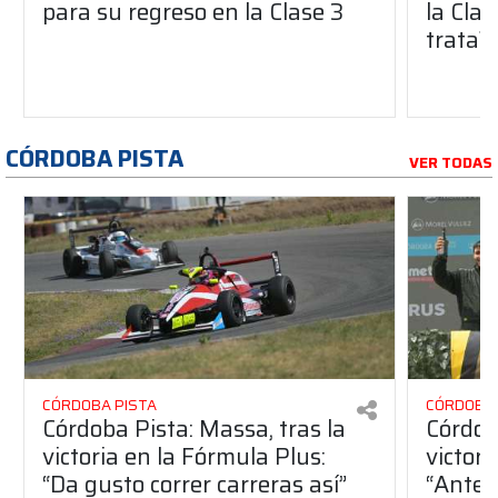
para su regreso en la Clase 3
la Clas
trata?
CÓRDOBA PISTA
VER TODAS
CÓRDOBA PISTA
CÓRDOBA 
Córdoba Pista: Massa, tras la
Córdob
victoria en la Fórmula Plus:
victor
“Da gusto correr carreras así”
“Antes