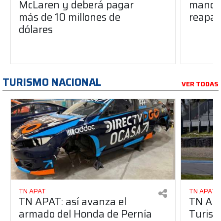
McLaren y deberá pagar
manos 
más de 10 millones de
reapar
dólares
TURISMO NACIONAL
VER TODAS
TN APAT
TN APAT
TN APAT: así avanza el
TN APA
armado del Honda de Pernía
Turism