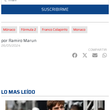
SUSCRIBIRME
Mónaco
Fórmula 2
Franco Colapinto
Monaco
por
Ramiro Marun
26/05/2024
COMPARTIR
Facebook
Twitter
mail
Wh
LO MAS LEÍDO