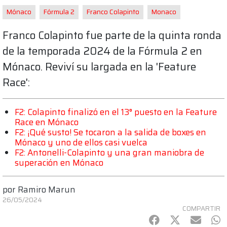
Mónaco
Fórmula 2
Franco Colapinto
Monaco
Franco Colapinto fue parte de la quinta ronda
de la temporada 2024 de la Fórmula 2 en
Mónaco. Reviví su largada en la 'Feature
Race':
F2: Colapinto finalizó en el 13° puesto en la Feature
Race en Mónaco
F2: ¡Qué susto! Se tocaron a la salida de boxes en
Mónaco y uno de ellos casi vuelca
F2: Antonelli-Colapinto y una gran maniobra de
superación en Mónaco
por
Ramiro Marun
26/05/2024
COMPARTIR
Facebook
Twitter
mail
Wh