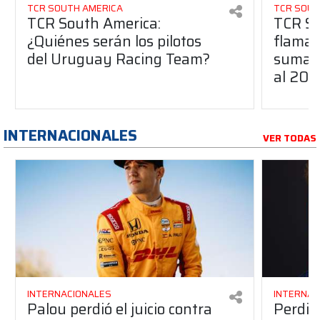
TCR SOUTH AMERICA
TCR SOUT
TCR South America:
TCR So
¿Quiénes serán los pilotos
flaman
del Uruguay Racing Team?
suma a
al 20
INTERNACIONALES
VER TODAS
INTERNACIONALES
INTERNAC
Palou perdió el juicio contra
Perdió