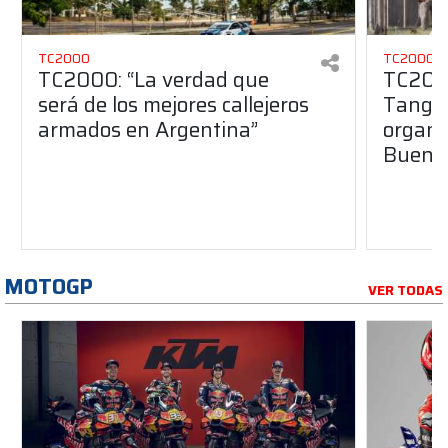
TC2000
TC2000
TC2000: “La verdad que
TC2000
será de los mejores callejeros
Tango 
armados en Argentina”
organiz
Buenos
MOTOGP
VER TODAS