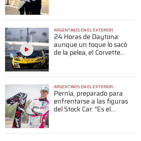
acompañó en Daytona
ARGENTINOS EN EL EXTERIOR
24 Horas de Daytona:
aunque un toque lo sacó
de la pelea, el Corvette
de Nico Varrone finalizó
4° en la GTD Pro
ARGENTINOS EN EL EXTERIOR
Pernía, preparado para
enfrentarse a las figuras
del Stock Car: “Es el
desafío más grande mi
carrera”