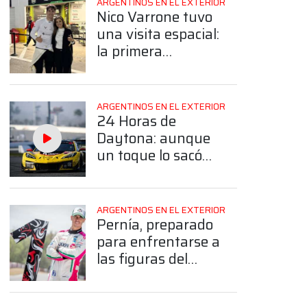
ARGENTINOS EN EL EXTERIOR
Nico Varrone tuvo
una visita espacial:
la primera
astronauta
argentina lo
acompañó en
ARGENTINOS EN EL EXTERIOR
Daytona
24 Horas de
Daytona: aunque
un toque lo sacó
de la pelea, el
Corvette de Nico
Varrone finalizó 4°
ARGENTINOS EN EL EXTERIOR
en la GTD Pro
Pernía, preparado
para enfrentarse a
las figuras del
Stock Car: “Es el
desafío más