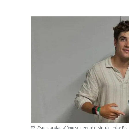
F2: ¡Espectacular! ¿Cómo se generó el vínculo entre Biz