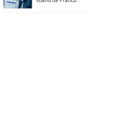
sueño de Franco
Colapinto en la
Fórmula 1