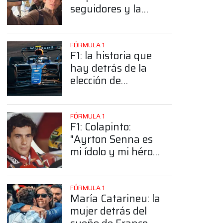
seguidores y la
sorprendente
posición de
Colapinto
FÓRMULA 1
F1: la historia que
hay detrás de la
elección de
Colapinto del
número 43
FÓRMULA 1
F1: Colapinto:
"Ayrton Senna es
mi ídolo y mi héroe
más grande"
FÓRMULA 1
María Catarineu: la
mujer detrás del