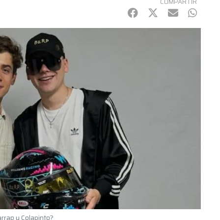
COMPARTIR
Facebook
Twitter
mail
Whats
arrap y Colapinto?