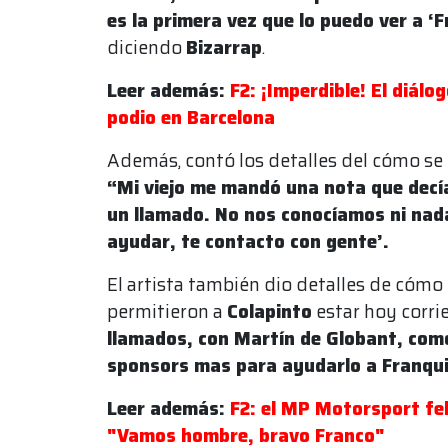
es la primera vez que lo puedo ver a ‘
diciendo
Bizarrap
.
Leer además:
F2: ¡Imperdible! El diálo
podio en Barcelona
Además, contó los detalles del cómo se d
“Mi viejo me mandó una nota que decí
un llamado. No nos conocíamos ni nada
ayudar, te contacto con gente’.
El artista también dio detalles de cómo
permitieron a
Colapinto
estar hoy corri
llamados, con Martín de Globant, co
sponsors mas para ayudarlo a Franqui
Leer además:
F2: el MP Motorsport fel
"Vamos hombre, bravo Franco"