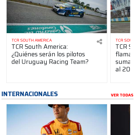
TCR SOUTH AMERICA
TCR SOUT
TCR South America:
TCR So
¿Quiénes serán los pilotos
flaman
del Uruguay Racing Team?
suma a
al 20
INTERNACIONALES
VER TODAS