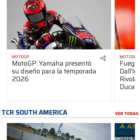
MOTOGP
MOTOGP
MotoGP: Yamaha presentó
Fuego 
su diseño para la temporada
Dall’I
2026
Rivola
Ducati
TCR SOUTH AMERICA
VER TODAS