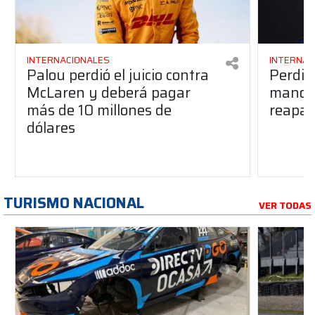
INTERNACIONALES
INTERNAC
Palou perdió el juicio contra
Perdió
McLaren y deberá pagar
manos 
más de 10 millones de
reapar
dólares
TURISMO NACIONAL
VER TODAS