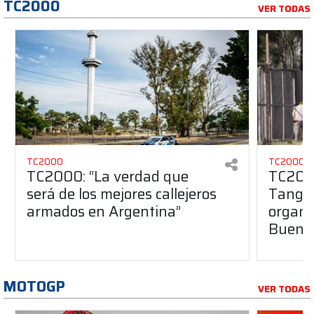
TC2000
VER TODAS
TC2000
TC2000
TC2000: “La verdad que
TC2000
será de los mejores callejeros
Tango 
armados en Argentina”
organiz
Buenos
MOTOGP
VER TODAS