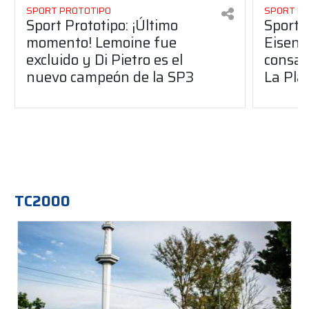
SPORT PROTOTIPO
SPORT P
Sport Prototipo: ¡Último
Sport P
momento! Lemoine fue
Eisenc
excluido y Di Pietro es el
consag
nuevo campeón de la SP3
La Pla
TC2000