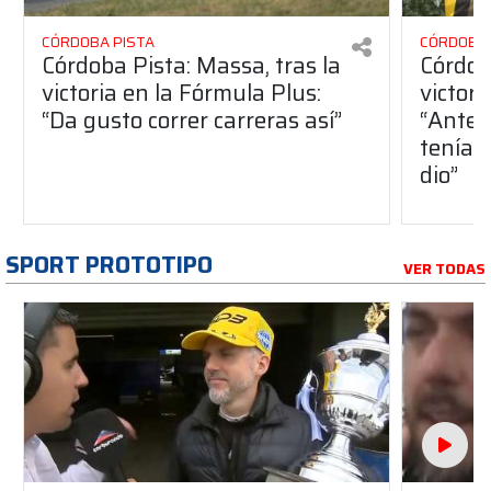
CÓRDOBA PISTA
CÓRDOBA 
Córdoba Pista: Massa, tras la
Córdob
victoria en la Fórmula Plus:
victor
“Da gusto correr carreras así”
“Antes
teníam
dio”
SPORT PROTOTIPO
VER TODAS