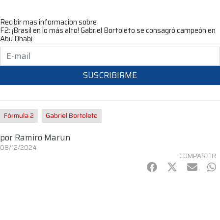
Recibir mas informacion sobre
F2: ¡Brasil en lo más alto! Gabriel Bortoleto se consagró campeón en
Abu Dhabi
SUSCRIBIRME
Fórmula 2
Gabriel Bortoleto
por
Ramiro Marun
08/12/2024
COMPARTIR
Facebook
Twitter
mail
Wh