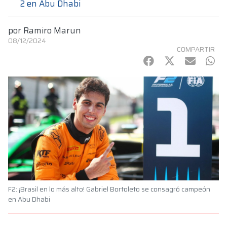
2 en Abu Dhabi
por
Ramiro Marun
08/12/2024
COMPARTIR
Facebook
Twitter
mail
Wha
F2: ¡Brasil en lo más alto! Gabriel Bortoleto se consagró campeón
en Abu Dhabi