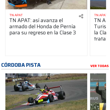
TN APAT
TN APAT
TN APAT: así avanza el
TN APA
armado del Honda de Pernía
Turism
para su regreso en la Clase 3
la Clas
trata?
CÓRDOBA PISTA
VER TODAS