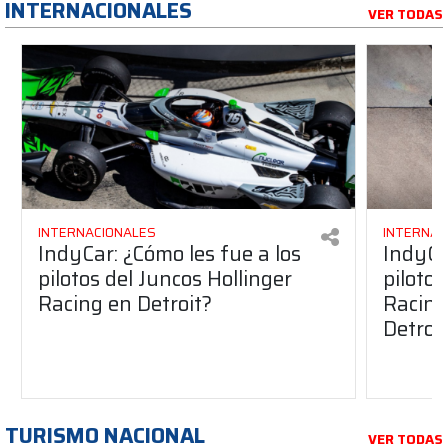
INTERNACIONALES
VER TODAS
INTERNACIONALES
INTERNAC
IndyCar: ¿Cómo les fue a los
IndyCa
pilotos del Juncos Hollinger
pilotos
Racing en Detroit?
Racing 
Detroi
TURISMO NACIONAL
VER TODAS