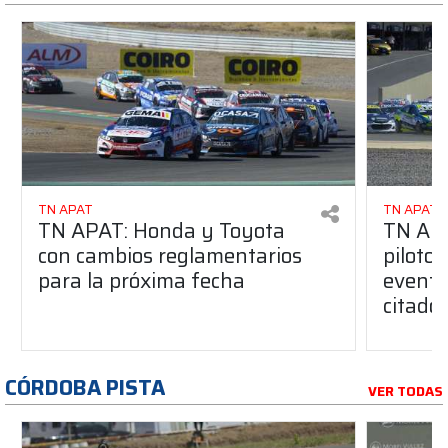
TN APAT
TN APAT
TN APAT: Honda y Toyota
TN APA
con cambios reglamentarios
piloto 
para la próxima fecha
evento
citado
CÓRDOBA PISTA
VER TODAS