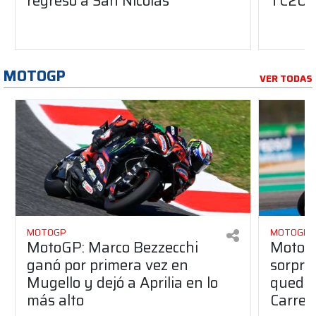
regreso a San Nicolás
TC20
MOTOGP
VER TODAS
MOTOGP
MOTOGP
MotoGP: Marco Bezzecchi
MotoG
ganó por primera vez en
sorpre
Mugello y dejó a Aprilia en lo
quedó 
más alto
Carrer