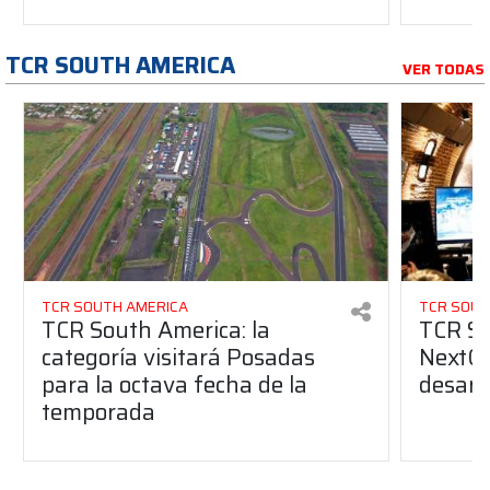
TCR SOUTH AMERICA
VER TODAS
TCR SOUTH AMERICA
TCR SOUT
TCR South America: la
TCR So
categoría visitará Posadas
NextGe
para la octava fecha de la
desarro
temporada