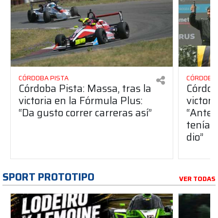
CÓRDOBA PISTA
CÓRDOBA 
Córdoba Pista: Massa, tras la
Córdob
victoria en la Fórmula Plus:
victor
“Da gusto correr carreras así”
“Antes
teníam
dio”
SPORT PROTOTIPO
VER TODAS