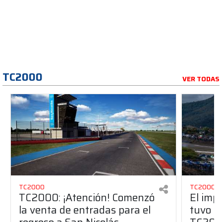
TC2000
VER TODAS
TC2000
TC2000
TC2000: ¡Atención! Comenzó
El imp
la venta de entradas para el
tuvo Sa