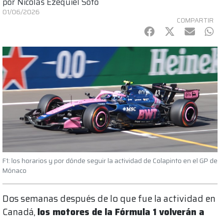
por
Nicolás Ezequiel Soto
01/06/2026
COMPARTIR
Facebook
Twitter
mail
Wh
F1: los horarios y por dónde seguir la actividad de Colapinto en el GP de
Mónaco
Dos semanas después de lo que fue la actividad en
Canadá,
los motores de la Fórmula 1 volverán a