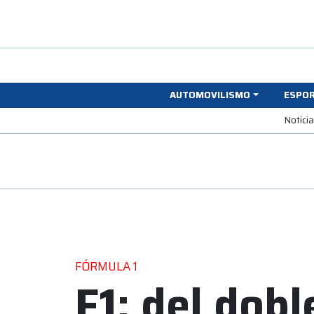
AUTOMOVILISMO
ESPO
Notici
FÓRMULA 1
F1: del dobl