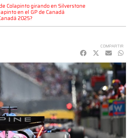
o de Colapinto girando en Silverstone
Colapinto en el GP de Canadá
e Canadá 2025?
COMPARTIR
Facebook
Twitter
mail
Whats