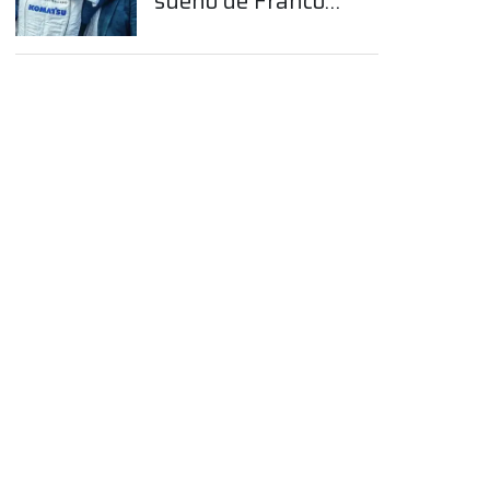
sueño de Franco
Colapinto en la
Fórmula 1