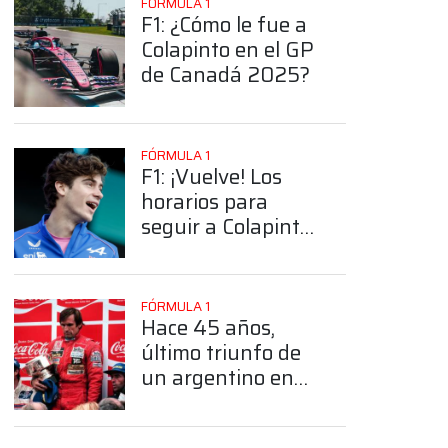
FÓRMULA 1
F1: ¿Cómo le fue a
Colapinto en el GP
de Canadá 2025?
FÓRMULA 1
F1: ¡Vuelve! Los
horarios para
seguir a Colapinto
en el GP de
Canadá
FÓRMULA 1
Hace 45 años,
último triunfo de
un argentino en
Fórmula 1