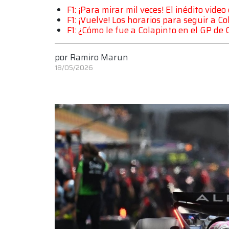
F1: ¡Para mirar mil veces! El inédito vide
F1: ¡Vuelve! Los horarios para seguir a 
F1: ¿Cómo le fue a Colapinto en el GP d
por
Ramiro Marun
18/05/2026