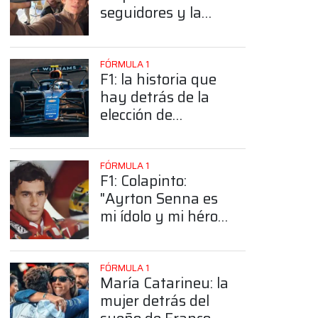
seguidores y la
sorprendente
posición de
Colapinto
FÓRMULA 1
F1: la historia que
hay detrás de la
elección de
Colapinto del
número 43
FÓRMULA 1
F1: Colapinto:
"Ayrton Senna es
mi ídolo y mi héroe
más grande"
FÓRMULA 1
María Catarineu: la
mujer detrás del