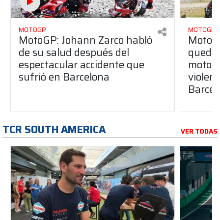
MOTOGP
MOTOGP
MotoGP: Johann Zarco habló
MotoGP
de su salud después del
quedar
espectacular accidente que
moto d
sufrió en Barcelona
violen
Barcel
TCR SOUTH AMERICA
VER TODAS