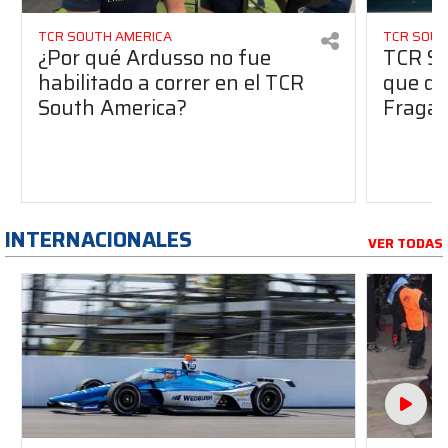
TCR SOUTH AMERICA
TCR SOUT
¿Por qué Ardusso no fue
TCR So
habilitado a correr en el TCR
que dej
South America?
Fraga 
INTERNACIONALES
VER TODAS