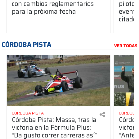
con cambios reglamentarios
piloto 
para la próxima fecha
evento
citado
CÓRDOBA PISTA
VER TODAS
CÓRDOBA PISTA
CÓRDOBA 
Córdoba Pista: Massa, tras la
Córdob
victoria en la Fórmula Plus:
victor
“Da gusto correr carreras así”
“Antes