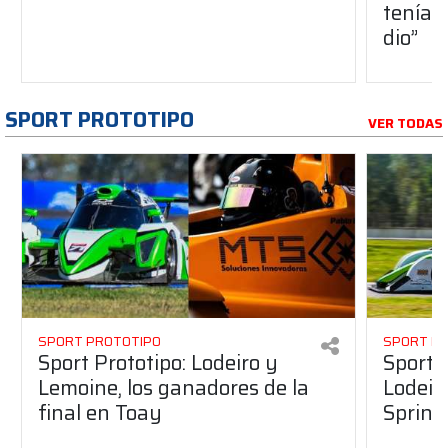
teníam
dio”
SPORT PROTOTIPO
VER TODAS
SPORT PROTOTIPO
SPORT P
Sport Prototipo: Lodeiro y
Sport 
Lemoine, los ganadores de la
Lodeir
final en Toay
Sprint