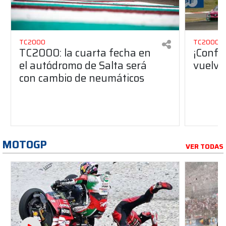
TC2000
TC2000
TC2000: la cuarta fecha en
¡Confi
el autódromo de Salta será
vuelve
con cambio de neumáticos
MOTOGP
VER TODAS