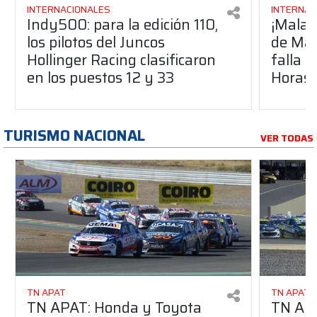
INTERNACIONALES
INTERNAC
Indy500: para la edición 110,
¡Malas
los pilotos del Juncos
de Max
Hollinger Racing clasificaron
falla 
en los puestos 12 y 33
Horas 
TURISMO NACIONAL
VER TODAS
TN APAT
TN APAT
TN APAT: Honda y Toyota
TN APA