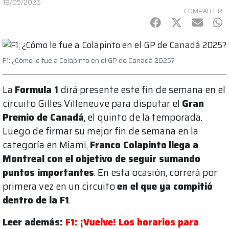
18/05/2026
COMPARTIR
Facebook
Twitter
mail
Wh
F1: ¿Cómo le fue a Colapinto en el GP de Canadá 2025?
La
Formula 1
dirá presente este fin de semana en el
circuito Gilles Villeneuve para disputar el
Gran
Premio de Canadá
, el quinto de la temporada.
Luego de firmar su mejor fin de semana en la
categoría en Miami,
Franco Colapinto
llega a
Montreal con el objetivo de seguir sumando
puntos importantes
. En esta ocasión, correrá por
primera vez en un circuito
en el que ya compitió
dentro de la F1
.
Leer además:
F1: ¡Vuelve! Los horarios para