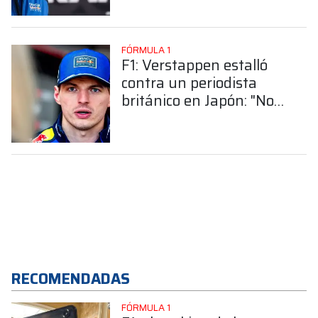
en Japón?
FÓRMULA 1
F1: Verstappen estalló
contra un periodista
británico en Japón: "No
voy a hablar hasta que
él se vaya"
RECOMENDADAS
FÓRMULA 1