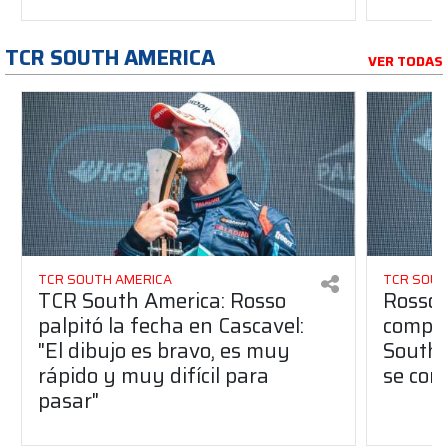
TCR SOUTH AMERICA
VER TODAS
TCR SOUTH AMERICA
TCR SOUT
TCR South America: Rosso
Rosso 
palpitó la fecha en Cascavel:
compet
"El dibujo es bravo, es muy
South 
rápido y muy difícil para
se con
pasar"