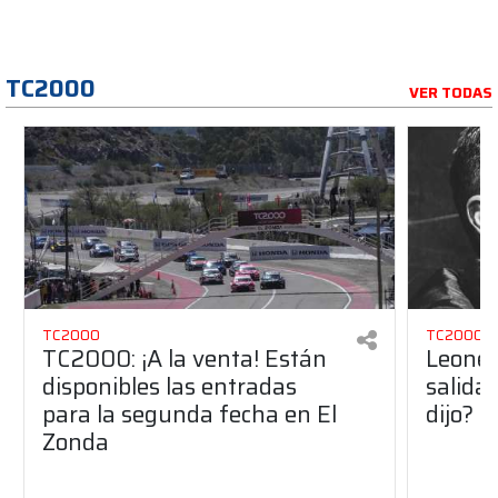
TC2000
VER TODAS
TC2000
TC2000
TC2000: ¡A la venta! Están
Leonel
disponibles las entradas
salida
para la segunda fecha en El
dijo?
Zonda