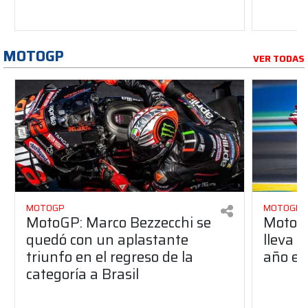
MOTOGP
VER TODAS
MOTOGP
MOTOGP
MotoGP: Marco Bezzecchi se
MotoG
quedó con un aplastante
lleva s
triunfo en el regreso de la
año en 
categoría a Brasil