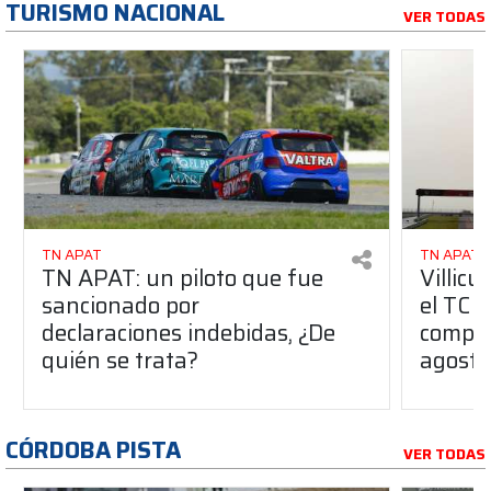
TURISMO NACIONAL
VER TODAS
TN APAT
TN APAT
TN APAT: un piloto que fue
Villicu
sancionado por
el TC 
declaraciones indebidas, ¿De
compar
quién se trata?
agosto
CÓRDOBA PISTA
VER TODAS