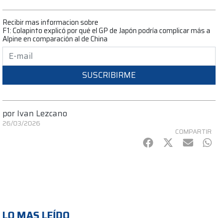
Recibir mas informacion sobre
F1: Colapinto explicó por qué el GP de Japón podría complicar más a
Alpine en comparación al de China
SUSCRIBIRME
por
Ivan Lezcano
26/03/2026
COMPARTIR
Facebook
Twitter
mail
Wh
LO MAS LEÍDO