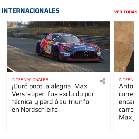
INTERNACIONALES
VER TODAS
INTERNACIONALES
INTERNAC
¡Duró poco la alegría! Max
Antone
Verstappen fue excluido por
correr
técnica y perdió su triunfo
encant
en Nordschleife
carrer
Max ju