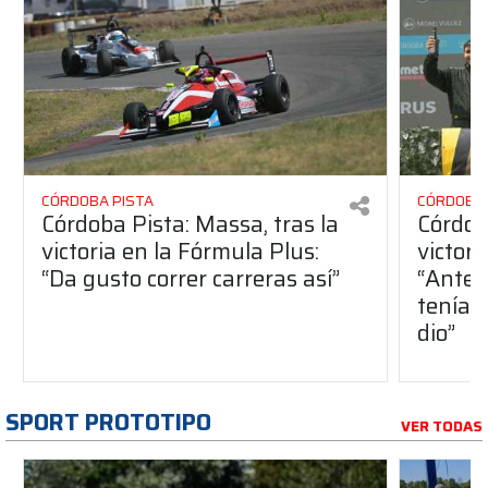
CÓRDOBA PISTA
CÓRDOBA 
Córdoba Pista: Massa, tras la
Córdob
victoria en la Fórmula Plus:
victor
“Da gusto correr carreras así”
“Antes
teníam
dio”
SPORT PROTOTIPO
VER TODAS