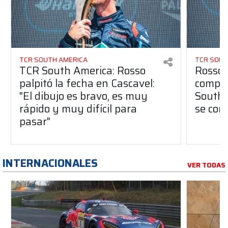
TCR SOUTH AMERICA
TCR SOUT
TCR South America: Rosso
Rosso 
palpitó la fecha en Cascavel:
compet
"El dibujo es bravo, es muy
South 
rápido y muy difícil para
se con
pasar"
INTERNACIONALES
VER TODAS