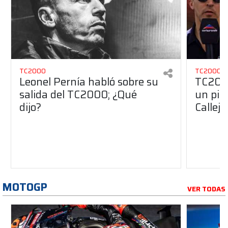
TC2000
TC2000
Leonel Pernía habló sobre su
TC2000
salida del TC2000; ¿Qué
un pil
dijo?
Calleje
MOTOGP
VER TODAS