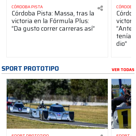
CÓRDOBA PISTA
CÓRDOBA 
Córdoba Pista: Massa, tras la
Córdob
victoria en la Fórmula Plus:
victor
“Da gusto correr carreras así”
“Antes
teníam
dio”
SPORT PROTOTIPO
VER TODAS
SPORT PROTOTIPO
SPORT P