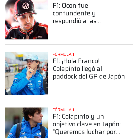
F1: Ocon fue
contundente y
respondió a las
amenazas por el choque
con Colapinto en China,
¿Qué dijo?
FÓRMULA 1
F1: ¡Hola Franco!
Colapinto llegó al
paddock del GP de Japón
FÓRMULA 1
F1: Colapinto y un
objetivo clave en Japón:
"Queremos luchar por