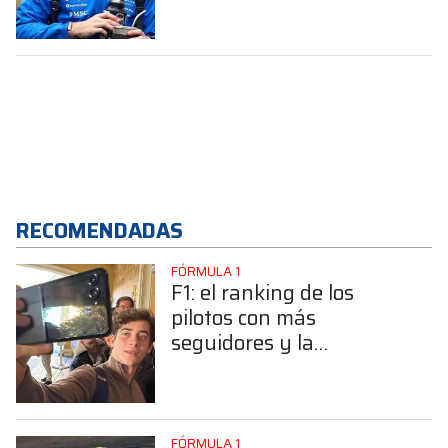
puntos de forma más
constante"
RECOMENDADAS
FÓRMULA 1
F1: el ranking de los
pilotos con más
seguidores y la
sorprendente posición de
Colapinto
FÓRMULA 1