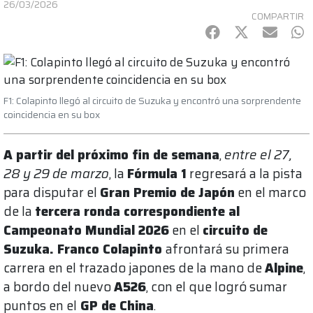
26/03/2026
COMPARTIR
Facebook
Twitter
mail
Wh
F1: Colapinto llegó al circuito de Suzuka y encontró una sorprendente
coincidencia en su box
A partir del próximo fin de semana
,
entre el 27,
28 y 29 de marzo
, la
Fórmula 1
regresará a la pista
para disputar el
Gran Premio de Japón
en el marco
de la
tercera ronda correspondiente al
Campeonato Mundial 2026
en el
circuito de
Suzuka. Franco Colapinto
afrontará su primera
carrera en el trazado japones de la mano de
Alpine
,
a bordo del nuevo
A526
, con el que logró sumar
puntos en el
GP de China
.