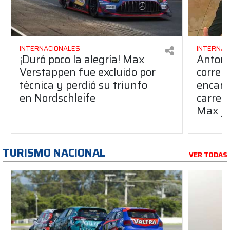
INTERNACIONALES
INTERNAC
¡Duró poco la alegría! Max
Antone
Verstappen fue excluido por
correr
técnica y perdió su triunfo
encant
en Nordschleife
carrer
Max ju
TURISMO NACIONAL
VER TODAS