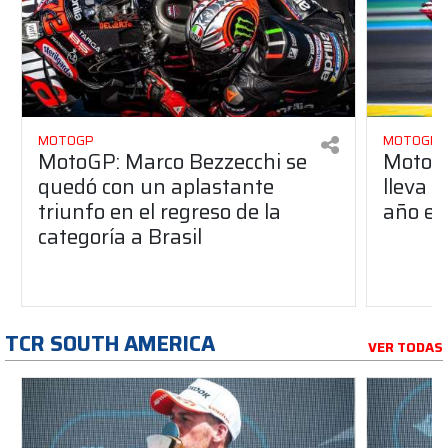
MOTOGP
MOTOGP
MotoGP: Marco Bezzecchi se
MotoG
quedó con un aplastante
lleva s
triunfo en el regreso de la
año en 
categoría a Brasil
TCR SOUTH AMERICA
VER TODAS