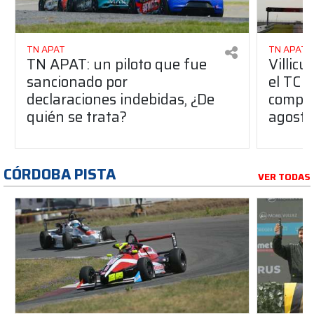
TN APAT
TN APAT
TN APAT: un piloto que fue
Villicu
sancionado por
el TC 
declaraciones indebidas, ¿De
compar
quién se trata?
agosto
CÓRDOBA PISTA
VER TODAS