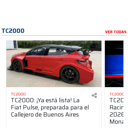
TC2000
VER TODAS
TC2000
TC2000
TC2000: ¡Ya está lista! La
TC200
Fiat Pulse, preparada para el
Racing
Callejero de Buenos Aires
2026 c
Monarc