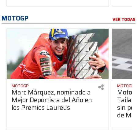
MOTOGP
VER TODAS
MOTOGP
MOTOGP
Marc Márquez, nominado a
MotoGP
Mejor Deportista del Año en
Tailan
los Premios Laureus
sin po
de Má