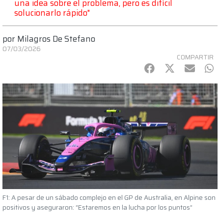
una idea sobre el problema, pero es difícil
solucionarlo rápido"
por
Milagros De Stefano
07/03/2026
COMPARTIR
Facebook
Twitter
mail
Wh
F1: A pesar de un sábado complejo en el GP de Australia, en Alpine son
positivos y aseguraron: “Estaremos en la lucha por los puntos”