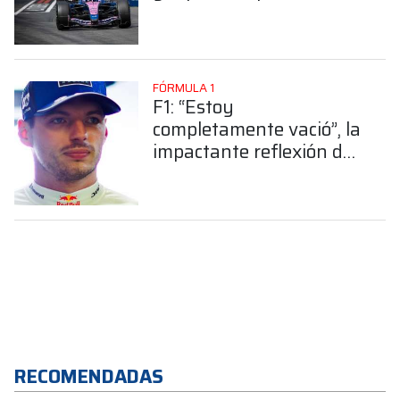
mostrado en el inicio del
GP de Australia?
FÓRMULA 1
F1: “Estoy
completamente vació”, la
impactante reflexión de
Verstappen tras la
clasificación
RECOMENDADAS