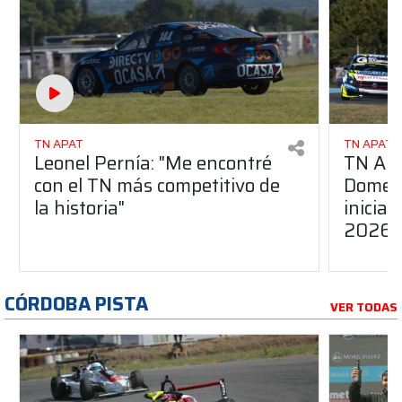
TN APAT
TN APAT
Leonel Pernía: "Me encontré
TN APA
con el TN más competitivo de
Domene
la historia"
inicia
2026
CÓRDOBA PISTA
VER TODAS