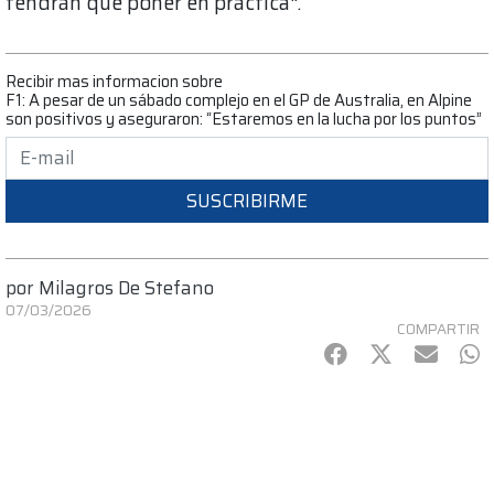
tendrán que poner en práctica".
Recibir mas informacion sobre
F1: A pesar de un sábado complejo en el GP de Australia, en Alpine
son positivos y aseguraron: “Estaremos en la lucha por los puntos”
SUSCRIBIRME
por
Milagros De Stefano
07/03/2026
COMPARTIR
Facebook
Twitter
mail
Wh