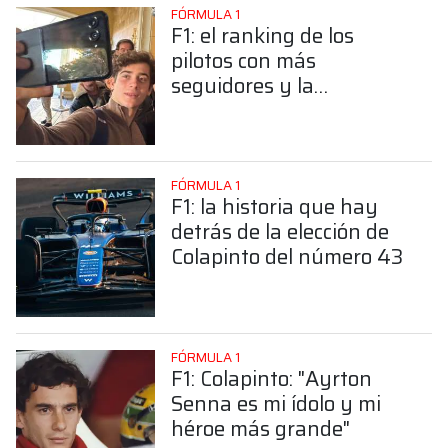
FÓRMULA 1
F1: el ranking de los
pilotos con más
seguidores y la
sorprendente posición de
Colapinto
FÓRMULA 1
F1: la historia que hay
detrás de la elección de
Colapinto del número 43
FÓRMULA 1
F1: Colapinto: "Ayrton
Senna es mi ídolo y mi
héroe más grande"