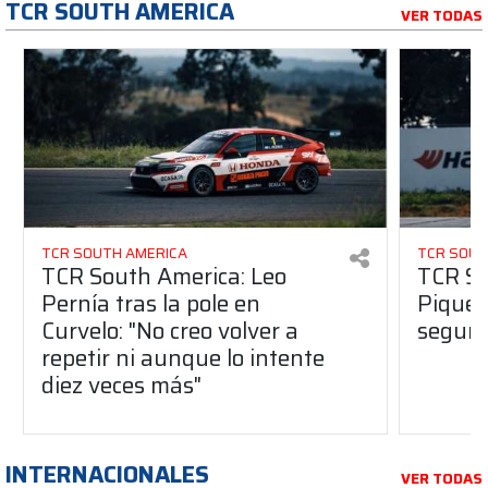
TCR SOUTH AMERICA
VER TODAS
TCR SOUTH AMERICA
TCR SOUT
TCR South America: Leo
TCR So
Pernía tras la pole en
Piquet
Curvelo: "No creo volver a
segund
repetir ni aunque lo intente
diez veces más"
INTERNACIONALES
VER TODAS