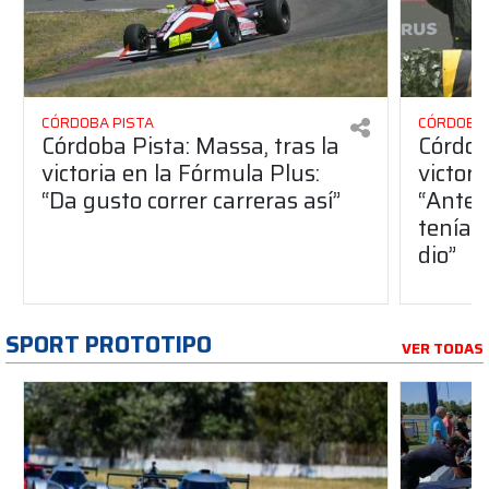
CÓRDOBA PISTA
CÓRDOBA 
Córdoba Pista: Massa, tras la
Córdob
victoria en la Fórmula Plus:
victor
“Da gusto correr carreras así”
“Antes
teníam
dio”
SPORT PROTOTIPO
VER TODAS