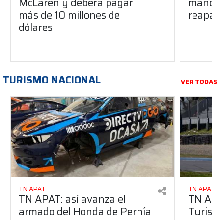
McLaren y deberá pagar
manos 
más de 10 millones de
reapar
dólares
TURISMO NACIONAL
VER TODAS
TN APAT
TN APAT
TN APAT: así avanza el
TN APA
armado del Honda de Pernía
Turism