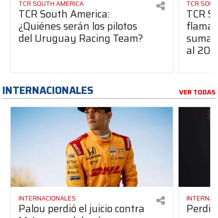
TCR SOUTH AMERICA
TCR SOUT
TCR South America:
TCR So
¿Quiénes serán los pilotos
flaman
del Uruguay Racing Team?
suma a
al 20
INTERNACIONALES
VER TODAS
INTERNACIONALES
INTERNAC
Palou perdió el juicio contra
Perdió