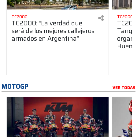
TC2000
TC2000
TC2000: “La verdad que
TC2000
será de los mejores callejeros
Tango 
armados en Argentina”
organiz
Buenos
MOTOGP
VER TODAS