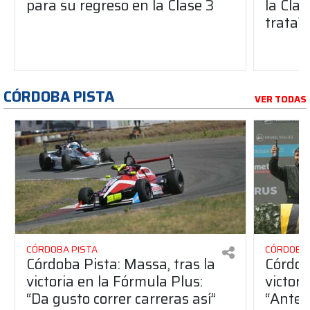
para su regreso en la Clase 3
la Clas
trata?
CÓRDOBA PISTA
VER TODAS
CÓRDOBA PISTA
CÓRDOBA 
Córdoba Pista: Massa, tras la
Córdob
victoria en la Fórmula Plus:
victor
“Da gusto correr carreras así”
“Antes