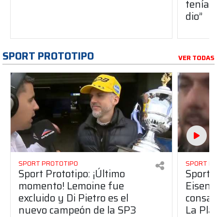
teníam
dio”
SPORT PROTOTIPO
VER TODAS
SPORT PROTOTIPO
SPORT P
Sport Prototipo: ¡Último
Sport P
momento! Lemoine fue
Eisenc
excluido y Di Pietro es el
consag
nuevo campeón de la SP3
La Pla