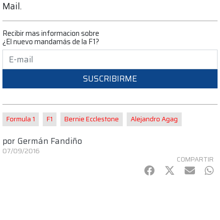
Mail.
Recibir mas informacion sobre
¿El nuevo mandamás de la F1?
SUSCRIBIRME
Formula 1
F1
Bernie Ecclestone
Alejandro Agag
por
Germán Fandiño
07/09/2016
COMPARTIR
Facebook
Twitter
mail
Wh