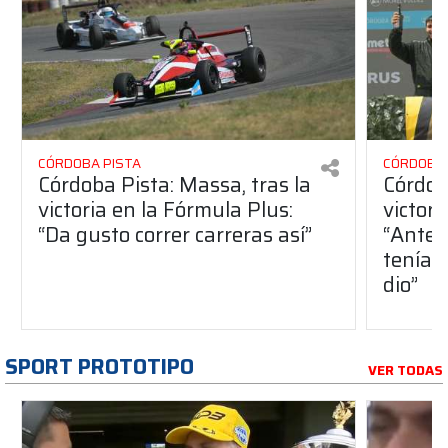
CÓRDOBA PISTA
CÓRDOBA 
Córdoba Pista: Massa, tras la
Córdob
victoria en la Fórmula Plus:
victor
“Da gusto correr carreras así”
“Antes
teníam
dio”
SPORT PROTOTIPO
VER TODAS