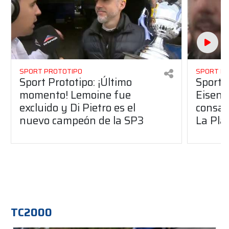
SPORT PROTOTIPO
SPORT P
Sport Prototipo: ¡Último
Sport P
momento! Lemoine fue
Eisenc
excluido y Di Pietro es el
consag
nuevo campeón de la SP3
La Pla
TC2000