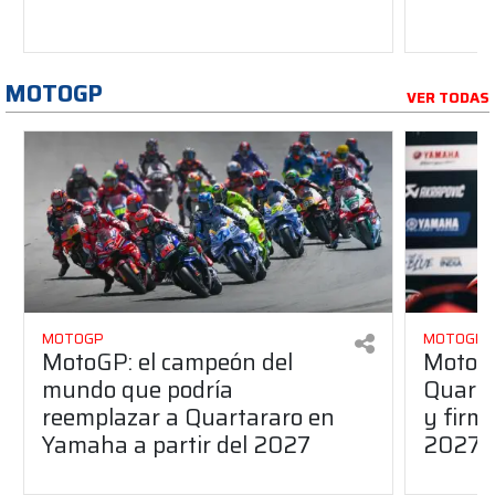
MOTOGP
VER TODAS
MOTOGP
MOTOGP
MotoGP: el campeón del
MotoGP
mundo que podría
Quarta
reemplazar a Quartararo en
y firm
Yamaha a partir del 2027
2027