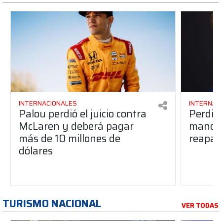
INTERNACIONALES
INTERNAC
Palou perdió el juicio contra
Perdió
McLaren y deberá pagar
manos 
más de 10 millones de
reapar
dólares
TURISMO NACIONAL
VER TODAS