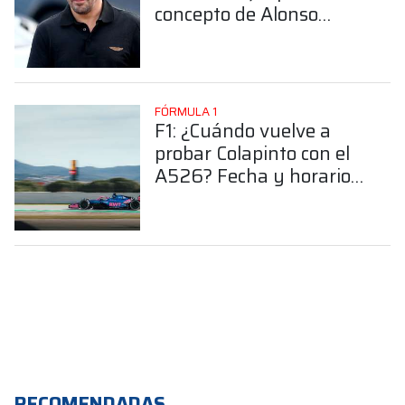
concepto de Alonso
luego de probar el
AMR26 en Barcelona
FÓRMULA 1
F1: ¿Cuándo vuelve a
probar Colapinto con el
A526? Fecha y horarios
de los test de Bahréin
RECOMENDADAS