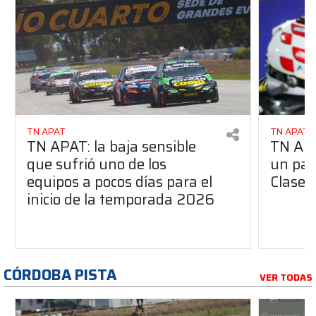
TN APAT
TN APAT
TN APAT: la baja sensible
TN APA
que sufrió uno de los
un pas
equipos a pocos días para el
Clase 
inicio de la temporada 2026
CÓRDOBA PISTA
VER TODAS