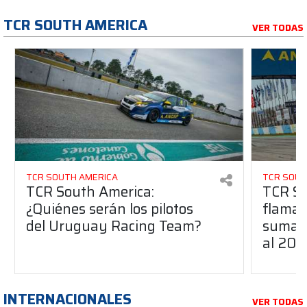
TCR SOUTH AMERICA
VER TODAS
TCR SOUTH AMERICA
TCR SOUT
TCR South America:
TCR So
¿Quiénes serán los pilotos
flaman
del Uruguay Racing Team?
suma a
al 20
INTERNACIONALES
VER TODAS