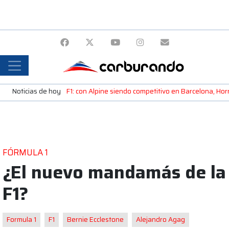
Noticias de hoy
F1: con Alpine siendo competitivo en Barcelona, H
FÓRMULA 1
¿El nuevo mandamás de la
F1?
Formula 1
F1
Bernie Ecclestone
Alejandro Agag