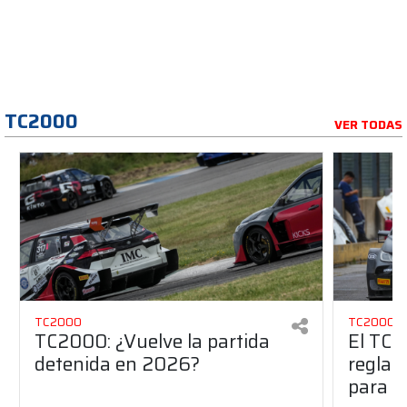
TC2000
VER TODAS
TC2000
TC2000
TC2000: ¿Vuelve la partida
El TC2
detenida en 2026?
reglam
para e