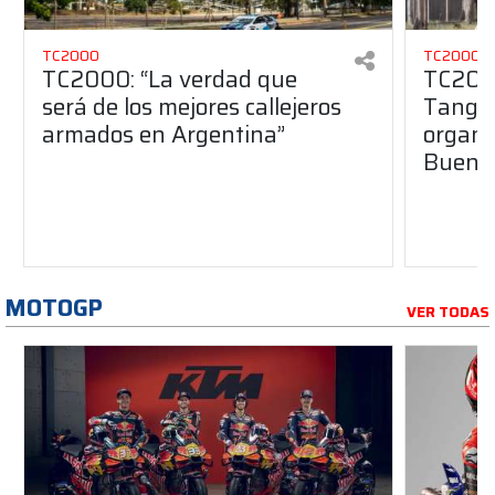
TC2000
TC2000
TC2000: “La verdad que
TC2000
será de los mejores callejeros
Tango 
armados en Argentina”
organiz
Buenos
MOTOGP
VER TODAS