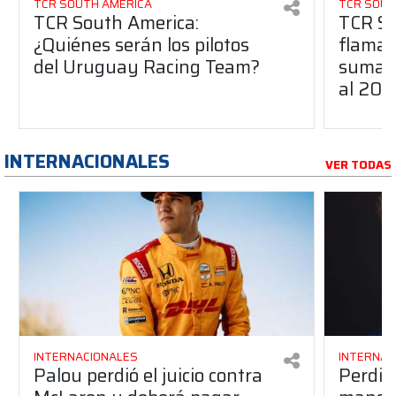
TCR SOUTH AMERICA
TCR SOUT
TCR South America:
TCR So
¿Quiénes serán los pilotos
flaman
del Uruguay Racing Team?
suma a
al 20
INTERNACIONALES
VER TODAS
INTERNACIONALES
INTERNAC
Palou perdió el juicio contra
Perdió