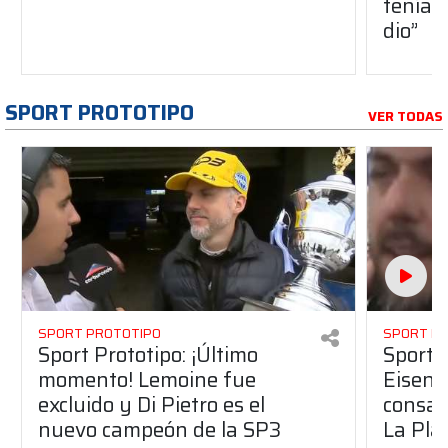
teníam
dio”
SPORT PROTOTIPO
VER TODAS
SPORT PROTOTIPO
SPORT P
Sport Prototipo: ¡Último
Sport P
momento! Lemoine fue
Eisenc
excluido y Di Pietro es el
consag
nuevo campeón de la SP3
La Pla