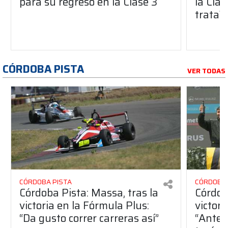
para su regreso en la Clase 3
la Clas
trata?
CÓRDOBA PISTA
VER TODAS
CÓRDOBA PISTA
CÓRDOBA 
Córdoba Pista: Massa, tras la
Córdob
victoria en la Fórmula Plus:
victor
“Da gusto correr carreras así”
“Antes