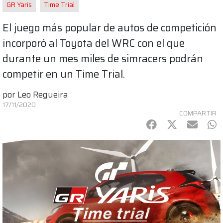
GR Yaris
Time Trial
El juego más popular de autos de competición
incorporó al Toyota del WRC con el que
durante un mes miles de simracers podrán
competir en un Time Trial.
por
Leo Regueira
17/11/2020
COMPARTIR
Facebook
Twitter
mail
Wh