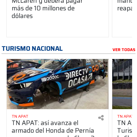
McLaren y deberá pagar
manos 
más de 10 millones de
reapar
dólares
TURISMO NACIONAL
VER TODAS
TN APAT
TN APAT
TN APAT: así avanza el
TN APA
armado del Honda de Pernía
Turism