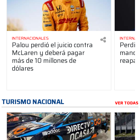
INTERNACIONALES
INTERNAC
Palou perdió el juicio contra
Perdió
McLaren y deberá pagar
manos 
más de 10 millones de
reapar
dólares
TURISMO NACIONAL
VER TODAS