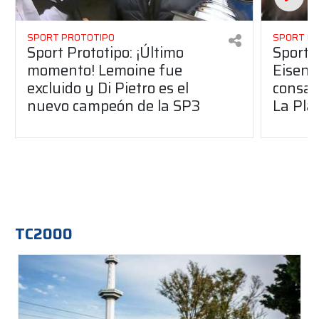
SPORT PROTOTIPO
SPORT P
Sport Prototipo: ¡Último
Sport P
momento! Lemoine fue
Eisenc
excluido y Di Pietro es el
consag
nuevo campeón de la SP3
La Pla
TC2000