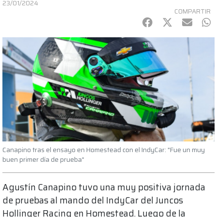
23/01/2024
COMPARTIR
Facebook
Twitter
mail
Wh
Canapino tras el ensayo en Homestead con el IndyCar: "Fue un muy
buen primer día de prueba"
Agustín Canapino tuvo una muy positiva jornada
de pruebas al mando del IndyCar del Juncos
Hollinger Racing en Homestead. Luego de la