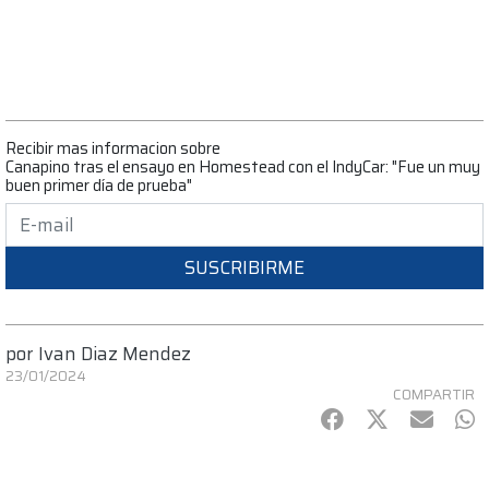
Recibir mas informacion sobre
Canapino tras el ensayo en Homestead con el IndyCar: "Fue un muy
buen primer día de prueba"
SUSCRIBIRME
por
Ivan Diaz Mendez
23/01/2024
COMPARTIR
Facebook
Twitter
mail
Wh