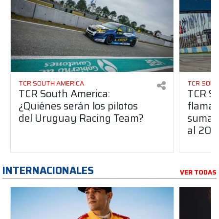
TCR SOUTH AMERICA
TCR SOUT
TCR South America:
TCR So
¿Quiénes serán los pilotos
flaman
del Uruguay Racing Team?
suma a
al 20
INTERNACIONALES
VER TODAS