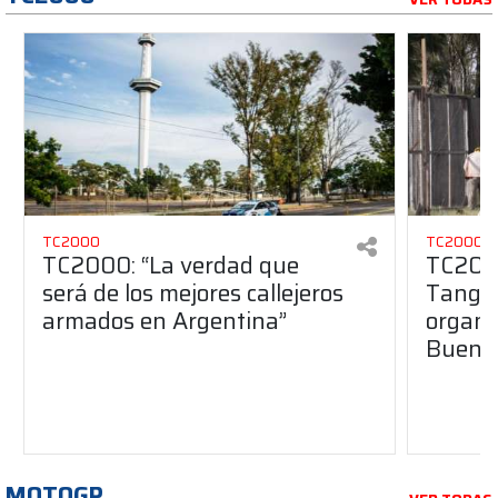
TC2000
TC2000
TC2000: “La verdad que
TC2000
será de los mejores callejeros
Tango 
armados en Argentina”
organiz
Buenos
MOTOGP