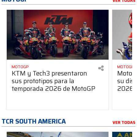
VER TODAS
MOTOGP
MOTOGP
KTM y Tech3 presentaron
MotoG
sus prototipos para la
su dis
temporada 2026 de MotoGP
2026
TCR SOUTH AMERICA
VER TODAS