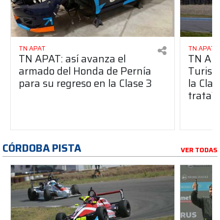
TN APAT
TN APAT
TN APAT: así avanza el
TN APA
armado del Honda de Pernía
Turism
para su regreso en la Clase 3
la Clas
trata?
CÓRDOBA PISTA
VER TODAS