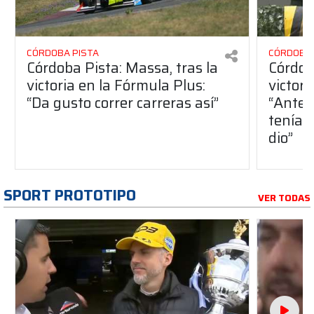
CÓRDOBA PISTA
CÓRDOBA 
Córdoba Pista: Massa, tras la
Córdob
victoria en la Fórmula Plus:
victor
“Da gusto correr carreras así”
“Antes
teníam
dio”
SPORT PROTOTIPO
VER TODAS