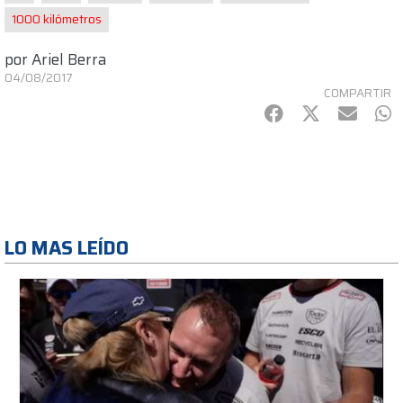
1000 kilómetros
por
Ariel Berra
04/08/2017
COMPARTIR
Facebook
Twitter
mail
Wh
LO MAS LEÍDO