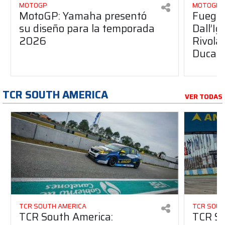
MOTOGP
MOTOGP
MotoGP: Yamaha presentó
Fuego 
su diseño para la temporada
Dall’I
2026
Rivola
Ducati
TCR SOUTH AMERICA
VER TODAS
TCR SOUTH AMERICA
TCR SOUT
TCR South America:
TCR So