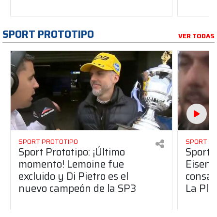
SPORT PROTOTIPO
VER TODAS
SPORT PROTOTIPO
SPORT P
Sport Prototipo: ¡Último
Sport P
momento! Lemoine fue
Eisenc
excluido y Di Pietro es el
consag
nuevo campeón de la SP3
La Pla