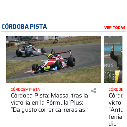
CÓRDOBA PISTA
VER TODAS
CÓRDOBA PISTA
CÓRDOBA 
Córdoba Pista: Massa, tras la
Córdob
victoria en la Fórmula Plus:
victor
“Da gusto correr carreras así”
“Antes
teníam
dio”