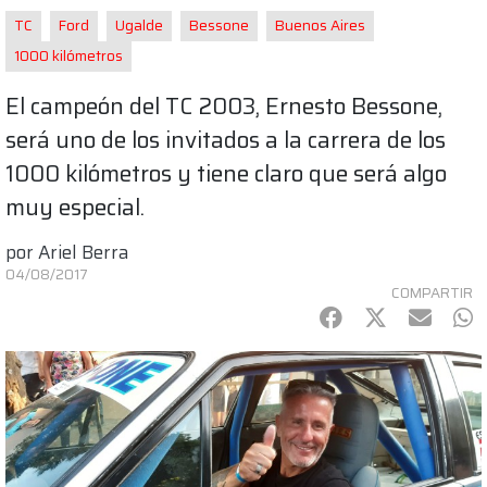
TC
Ford
Ugalde
Bessone
Buenos Aires
1000 kilómetros
El campeón del TC 2003, Ernesto Bessone,
será uno de los invitados a la carrera de los
1000 kilómetros y tiene claro que será algo
muy especial.
por
Ariel Berra
04/08/2017
COMPARTIR
Facebook
Twitter
mail
Wh