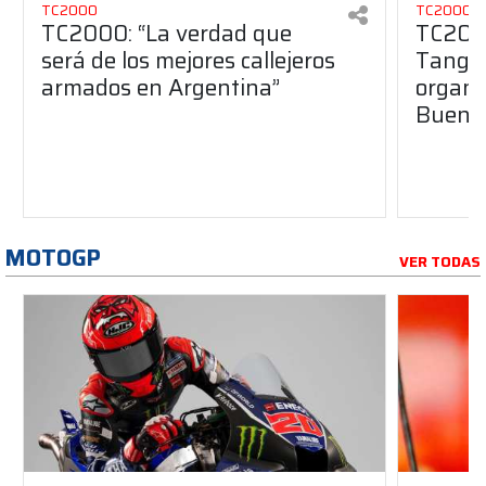
TC2000
TC2000
TC2000: “La verdad que
TC2000
será de los mejores callejeros
Tango 
armados en Argentina”
organiz
Buenos
MOTOGP
VER TODAS