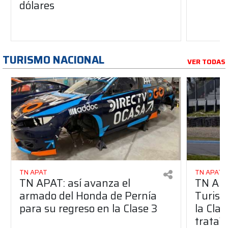
dólares
TURISMO NACIONAL
VER TODAS
TN APAT
TN APAT
TN APAT: así avanza el
TN APA
armado del Honda de Pernía
Turism
para su regreso en la Clase 3
la Clas
trata?