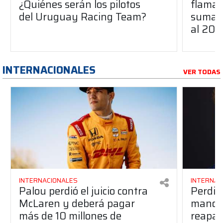
¿Quiénes serán los pilotos
flaman
del Uruguay Racing Team?
suma a
al 20
INTERNACIONALES
VER TODAS
INTERNACIONALES
INTERNAC
Palou perdió el juicio contra
Perdió
McLaren y deberá pagar
manos 
más de 10 millones de
reapar