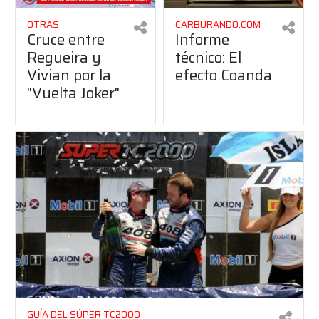
OTRAS
CARBURANDO.COM
Cruce entre
Informe
Regueira y
técnico: El
Vivian por la
efecto Coanda
"Vuelta Joker"
GUÍA DEL SÚPER TC2000