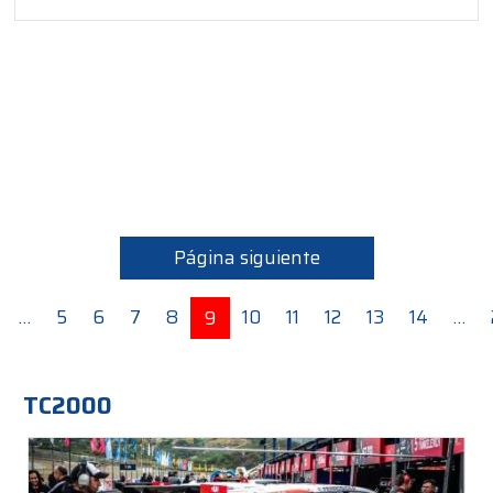
Página siguiente
…
5
6
7
8
10
11
12
13
14
…
9
TC2000