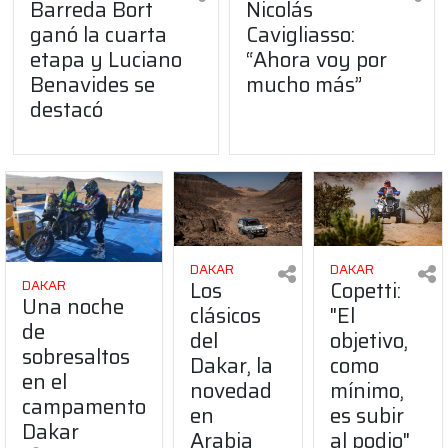
Barreda Bort
Nicolás
ganó la cuarta
Cavigliasso:
etapa y Luciano
“Ahora voy por
Benavides se
mucho más”
destacó
DAKAR
DAKAR
Los
Copetti:
DAKAR
Una noche
clásicos
"El
de
del
objetivo,
sobresaltos
Dakar, la
como
en el
novedad
mínimo,
campamento
en
es subir
Dakar
Arabia
al podio"