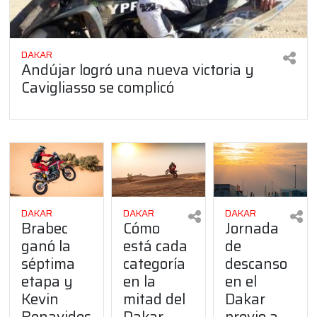
DAKAR
Andújar logró una nueva victoria y
Cavigliasso se complicó
DAKAR
DAKAR
DAKAR
Brabec
Cómo
Jornada
ganó la
está cada
de
séptima
categoría
descanso
etapa y
en la
en el
Kevin
mitad del
Dakar
Benavides
Dakar
previo a