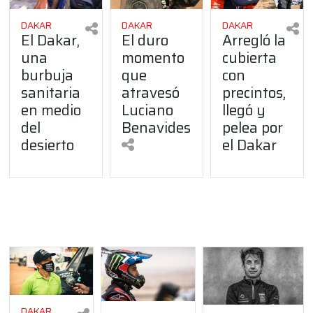
DAKAR
DAKAR
DAKAR
El Dakar,
El duro
Arregló la
una
momento
cubierta
burbuja
que
con
sanitaria
atravesó
precintos,
en medio
Luciano
llegó y
del
Benavides
pelea por
desierto
el Dakar
DAKAR