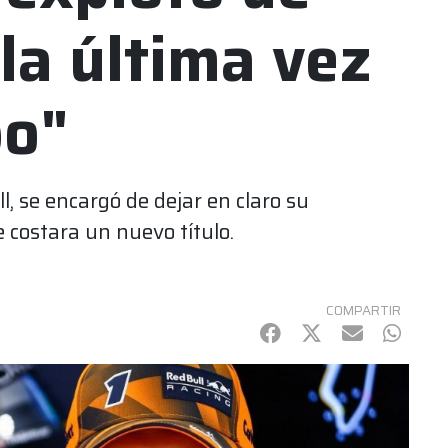
 la última vez
po"
l, se encargó de dejar en claro su
 costara un nuevo título.
COMPARTIR
Facebook
Twitter
mail
Whats