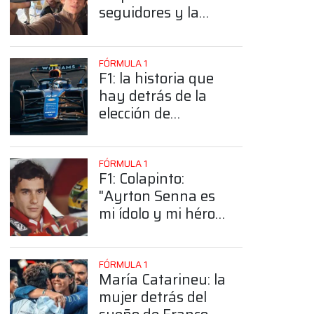
seguidores y la
sorprendente
posición de
Colapinto
FÓRMULA 1
F1: la historia que
hay detrás de la
elección de
Colapinto del
número 43
FÓRMULA 1
F1: Colapinto:
"Ayrton Senna es
mi ídolo y mi héroe
más grande"
FÓRMULA 1
María Catarineu: la
mujer detrás del