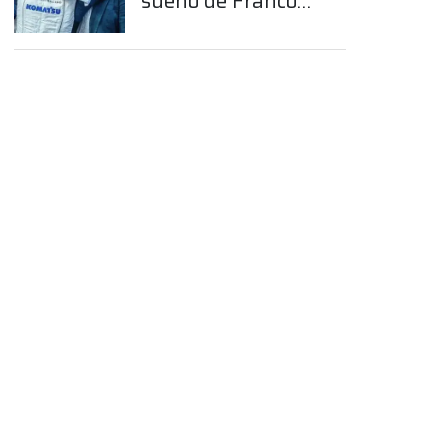
sueño de Franco
Colapinto en la
Fórmula 1