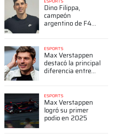
ESPORTS
Dino Filippa,
campeón
argentino de F4
Esports
ESPORTS
Max Verstappen
destacó la principal
diferencia entre
los simuladores y
las carreras reales
ESPORTS
Max Verstappen
App
logró su primer
podio en 2025