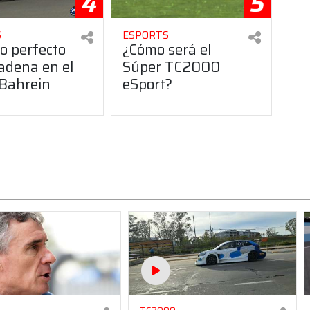
4
5
S
ESPORTS
o perfecto
¿Cómo será el
adena en el
Súper TC2000
Bahrein
eSport?