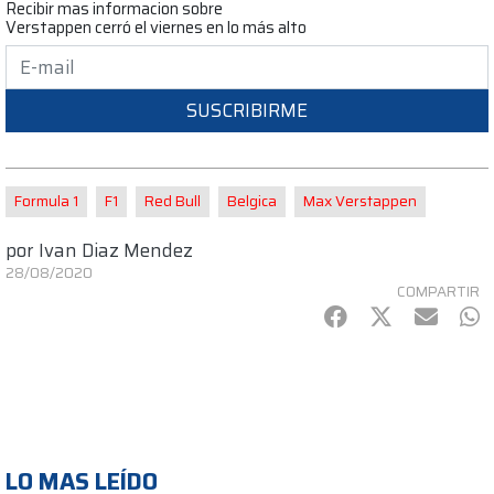
Recibir mas informacion sobre
Verstappen cerró el viernes en lo más alto
SUSCRIBIRME
Formula 1
F1
Red Bull
Belgica
Max Verstappen
por
Ivan Diaz Mendez
28/08/2020
COMPARTIR
Facebook
Twitter
mail
Wh
LO MAS LEÍDO