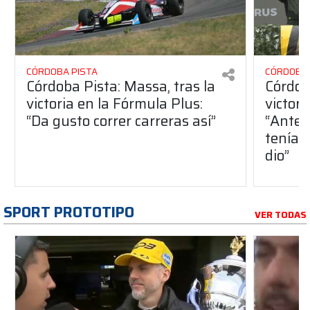
CÓRDOBA PISTA
CÓRDOBA 
Córdoba Pista: Massa, tras la
Córdob
victoria en la Fórmula Plus:
victor
“Da gusto correr carreras así”
“Antes
teníam
dio”
SPORT PROTOTIPO
VER TODAS