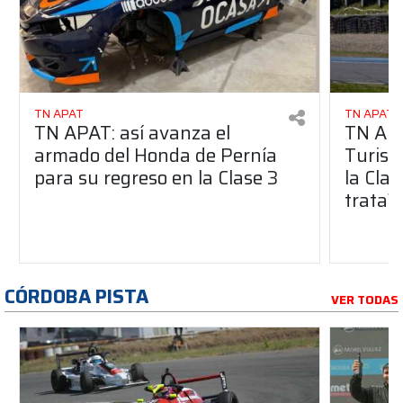
TN APAT
TN APAT
TN APAT: así avanza el
TN APA
armado del Honda de Pernía
Turism
para su regreso en la Clase 3
la Clas
trata?
CÓRDOBA PISTA
VER TODAS