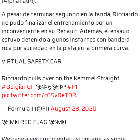
(AlphaTauri).
A pesar de terminar segundo en la tanda, Ricciardo
no pudo finalizar el entrenamiento por un
inconveniente en su Renault. Además, el ensayo
estuvo detenido algunos instantes con bandera
roja por suciedad en la pista en la primera curva.
VIRTUAL SAFETY CAR
Ricciardo pulls over on the Kemmel Straight
#BelgianGP
Ϡ¼Ϸ§Ϡ¼Ϸª
#F1
pic.twitter.com/cG5vReT9Ri
— Formula 1 (@F1)
August 28, 2020
Ϡ½Ϻ© RED FLAG Ϡ½Ϻ©
We have a very momentary stoppage, as some