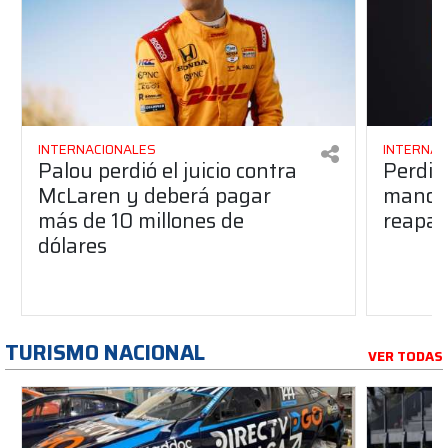
INTERNACIONALES
INTERNAC
Palou perdió el juicio contra
Perdió
McLaren y deberá pagar
manos 
más de 10 millones de
reapar
dólares
TURISMO NACIONAL
VER TODAS