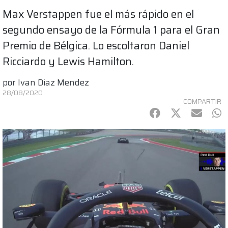
Max Verstappen fue el más rápido en el
segundo ensayo de la Fórmula 1 para el Gran
Premio de Bélgica. Lo escoltaron Daniel
Ricciardo y Lewis Hamilton.
por
Ivan Diaz Mendez
28/08/2020
COMPARTIR
Facebook
Twitter
mail
Wh