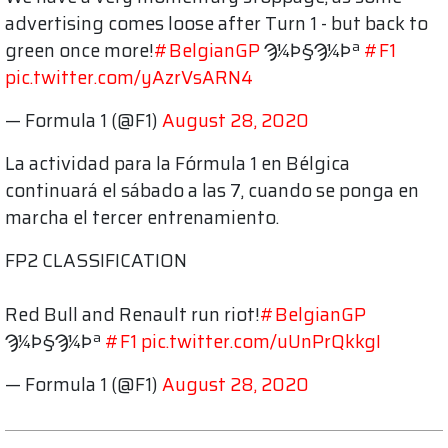
advertising comes loose after Turn 1 - but back to
green once more!
#BelgianGP
Ϡ¼Ϸ§Ϡ¼Ϸª
#F1
pic.twitter.com/yAzrVsARN4
— Formula 1 (@F1)
August 28, 2020
La actividad para la Fórmula 1 en Bélgica
continuará el sábado a las 7, cuando se ponga en
marcha el tercer entrenamiento.
FP2 CLASSIFICATION
Red Bull and Renault run riot!
#BelgianGP
Ϡ¼Ϸ§Ϡ¼Ϸª
#F1
pic.twitter.com/uUnPrQkkgI
— Formula 1 (@F1)
August 28, 2020