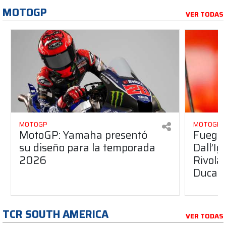
MOTOGP
VER TODAS
MOTOGP
MOTOGP
MotoGP: Yamaha presentó
Fuego 
su diseño para la temporada
Dall’I
2026
Rivola
Ducati
TCR SOUTH AMERICA
VER TODAS