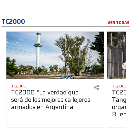
TC2000
VER TODAS
TC2000
TC2000
TC2000: “La verdad que
TC2000
será de los mejores callejeros
Tango 
armados en Argentina”
organiz
Buenos