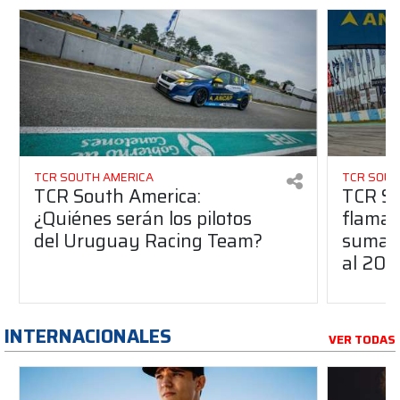
TCR SOUTH AMERICA
TCR SOUT
TCR South America:
TCR So
¿Quiénes serán los pilotos
flaman
del Uruguay Racing Team?
suma a
al 20
INTERNACIONALES
VER TODAS