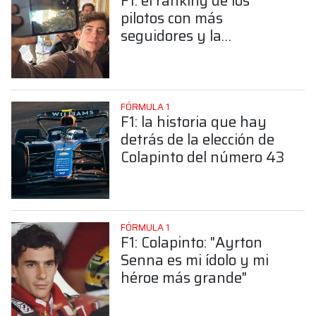
F1: el ranking de los
pilotos con más
seguidores y la
sorprendente posición de
Colapinto
FÓRMULA 1
F1: la historia que hay
detrás de la elección de
Colapinto del número 43
FÓRMULA 1
F1: Colapinto: "Ayrton
Senna es mi ídolo y mi
héroe más grande"