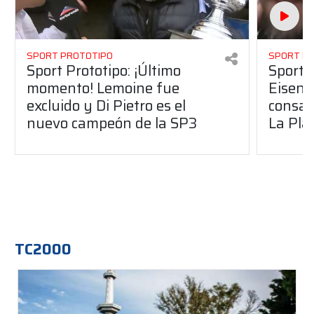
SPORT PROTOTIPO
SPORT P
Sport Prototipo: ¡Último
Sport P
momento! Lemoine fue
Eisenc
excluido y Di Pietro es el
consag
nuevo campeón de la SP3
La Pla
TC2000