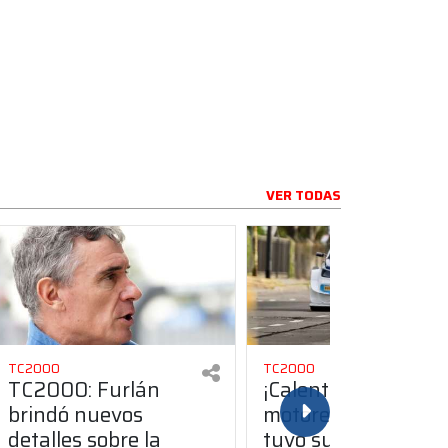
VER TODAS
TC2000
TC2000
TC2000: Furlán
¡Calentando
brindó nuevos
motores! El TC200
detalles sobre la
tuvo su primer