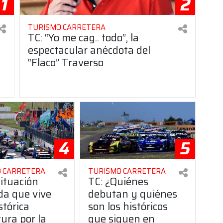
1
2
TURISMO CARRETERA
TC: “Yo me cag.. todo”, la
espectacular anécdota del
“Flaco” Traverso
4
5
 CARRETERA
TURISMO CARRETERA
situación
TC: ¿Quiénes
da que vive
debutan y quiénes
stórica
son los históricos
ura por la
que siguen en