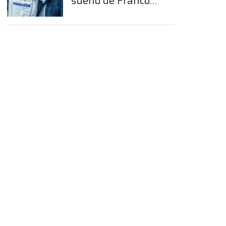
sueño de Franco
Colapinto en la
Fórmula 1