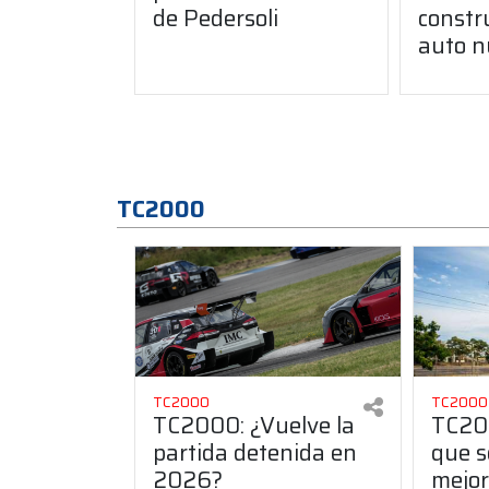
de Pedersoli
constr
auto n
TC2000
TC2000
TC2000
TC2000: ¿Vuelve la
TC200
partida detenida en
que s
2026?
mejor