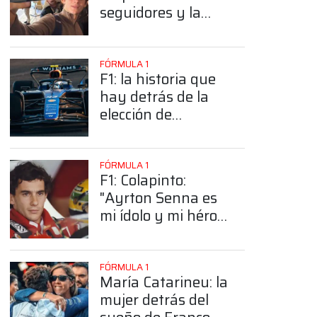
seguidores y la
sorprendente
posición de
Colapinto
FÓRMULA 1
F1: la historia que
hay detrás de la
elección de
Colapinto del
número 43
FÓRMULA 1
F1: Colapinto:
"Ayrton Senna es
mi ídolo y mi héroe
más grande"
FÓRMULA 1
María Catarineu: la
mujer detrás del