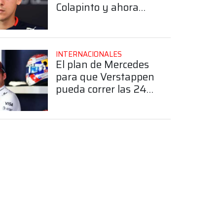
Colapinto y ahora
reaparece en otra
categoría
INTERNACIONALES
El plan de Mercedes
para que Verstappen
pueda correr las 24
horas de Nürburgring
en 2026