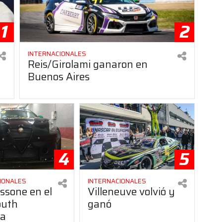
1
2
INTERNACIONALES
Reis/Girolami ganaron en
Buenos Aires
4
5
IONALES
INTERNACIONALES
ssone en el
Villeneuve volvió y
outh
ganó
ca