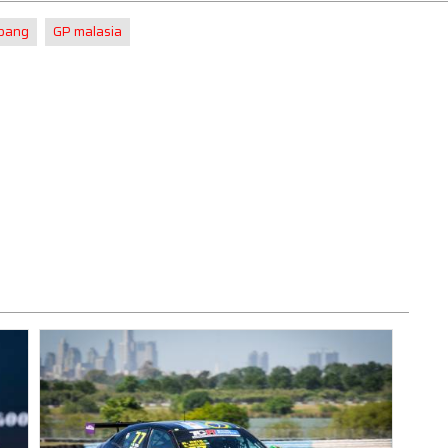
pang
GP malasia