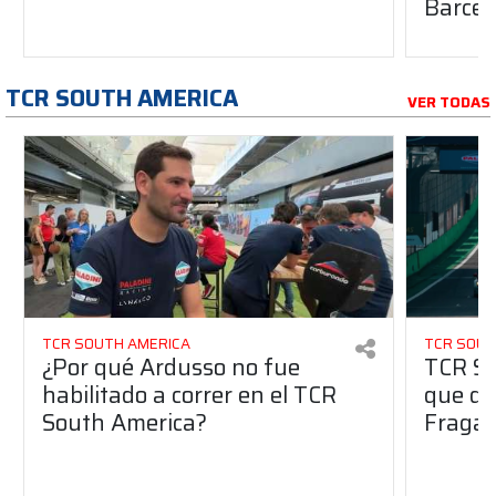
Barcel
TCR SOUTH AMERICA
VER TODAS
TCR SOUTH AMERICA
TCR SOUT
¿Por qué Ardusso no fue
TCR So
habilitado a correr en el TCR
que dej
South America?
Fraga 