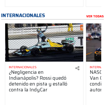
INTERNACIONALES
VER TODAS
INTERNACIONALES
INTERNAC
¿Negligencia en
NASCAR
Indianápolis? Rossi quedó
Van Gi
detenido en pista y estalló
condic
contra la IndyCar
autori