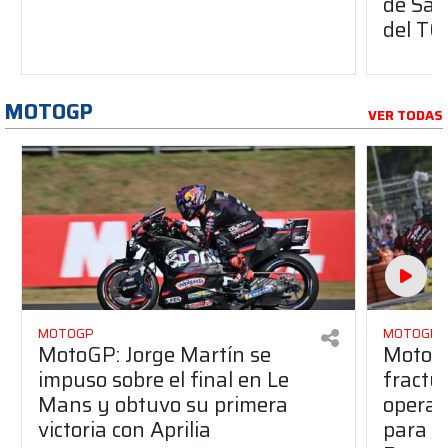
de Sal
del T
MOTOGP
VER TODAS
MOTOGP
MOTOGP
MotoGP: Jorge Martín se
MotoG
impuso sobre el final en Le
fractur
Mans y obtuvo su primera
operad
victoria con Aprilia
para e