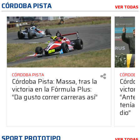
CÓRDOBA PISTA
VER TODAS
CÓRDOBA PISTA
CÓRDOBA 
Córdoba Pista: Massa, tras la
Córdob
victoria en la Fórmula Plus:
victor
“Da gusto correr carreras así”
“Antes
teníam
dio”
SPORT PROTOTIPO
VER TODAS