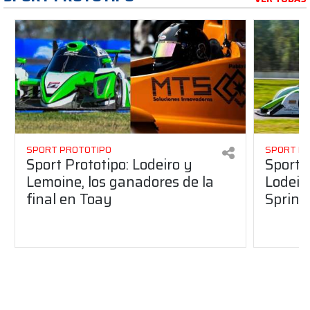
SPORT PROTOTIPO
SPORT P
Sport Prototipo: Lodeiro y
Sport 
Lemoine, los ganadores de la
Lodeir
final en Toay
Sprint