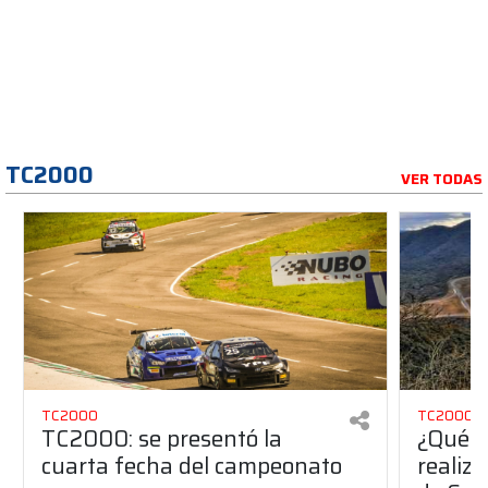
TC2000
VER TODAS
TC2000
TC2000
TC2000: se presentó la
¿Qué r
cuarta fecha del campeonato
realiz