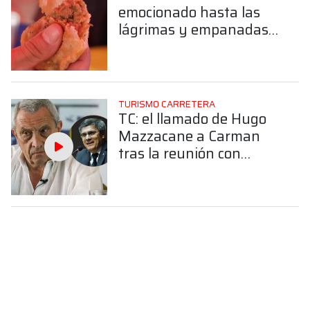
emocionado hasta las
lágrimas y empanadas
santiagueñas: el color
del público en Termas
TURISMO CARRETERA
TC: el llamado de Hugo
Mazzacane a Carman
tras la reunión con
Ortelli y Lema ¿Qué
pasó?