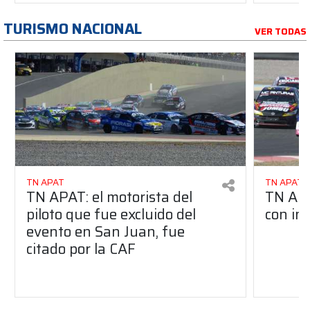
TURISMO NACIONAL
VER TODAS
TN APAT
TN APAT
TN APAT: el motorista del
TN APA
piloto que fue excluido del
con in
evento en San Juan, fue
citado por la CAF