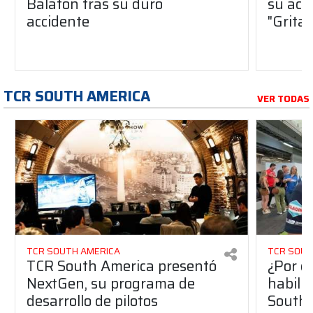
Balaton tras su duro
su acc
accidente
"Gritab
TCR SOUTH AMERICA
VER TODAS
TCR SOUTH AMERICA
TCR SOUT
TCR South America presentó
¿Por q
NextGen, su programa de
habilit
desarrollo de pilotos
South 