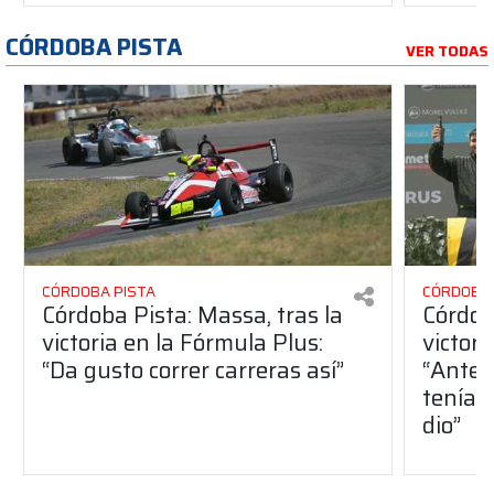
CÓRDOBA PISTA
VER TODAS
CÓRDOBA PISTA
CÓRDOBA 
Córdoba Pista: Massa, tras la
Córdob
victoria en la Fórmula Plus:
victor
“Da gusto correr carreras así”
“Antes
teníam
dio”