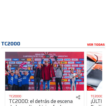
TC2000
VER TODAS
TC2000
TC2000
TC2000: el detrás de escena
¡ÚLTI