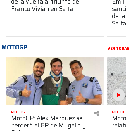
de la vuelta al triunfo de
Emilia
Franco Vivian en Salta
sancio
de la 
Salta
MOTOGP
VER TODAS
MOTOGP
MOTOGP
MotoGP: Alex Márquez se
MotoGP
perderá el GP de Mugello y
relato