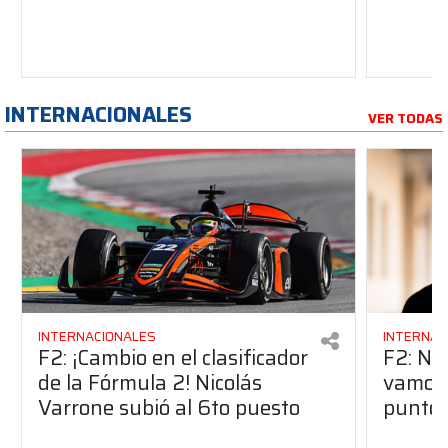
INTERNACIONALES
VER TODAS
INTERNACIONALES
INTERNAC
F2: ¡Cambio en el clasificador
F2: Ni
de la Fórmula 2! Nicolás
vamos 
Varrone subió al 6to puesto
puntos