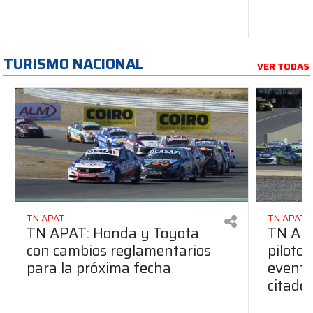
TURISMO NACIONAL
VER TODAS
TN APAT
TN APAT
TN APAT: Honda y Toyota
TN APA
con cambios reglamentarios
piloto 
para la próxima fecha
evento
citado