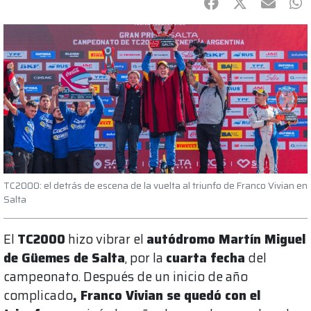
Facebook
Twitter
mail
Wh
TC2000: el detrás de escena de la vuelta al triunfo de Franco Vivian en
Salta
El
TC2000
hizo vibrar el
autódromo Martín Miguel
de Güemes de Salta
, por la
cuarta fecha
del
campeonato. Después de un inicio de año
complicado
, Franco Vivian se quedó con el