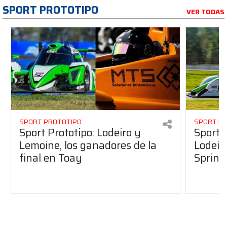
SPORT PROTOTIPO
VER TODAS
SPORT PROTOTIPO
SPORT P
Sport Prototipo: Lodeiro y
Sport 
Lemoine, los ganadores de la
Lodeir
final en Toay
Sprint