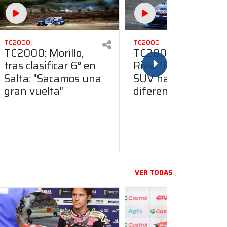
TC2000
TC2000
TC2000: Morillo,
TC2000: Franco
tras clasificar 6° en
Riva: “Hoy en día la
Salta: "Sacamos una
SUV hacen la
gran vuelta"
diferencia”
VER TODAS