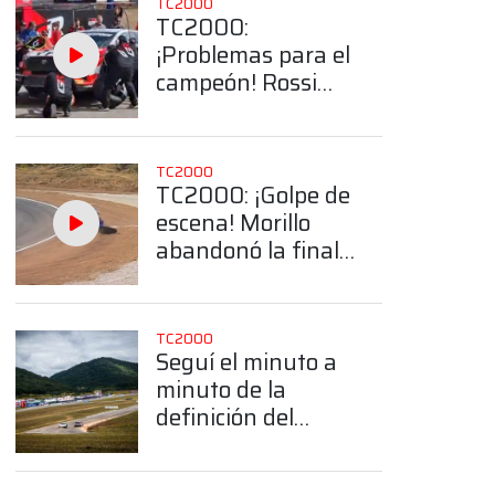
TC2000
TC2000:
¡Problemas para el
campeón! Rossi
ingresó a boxes y
tuvo
inconvenientes en
TC2000
el cambio de
TC2000: ¡Golpe de
neumáticos
escena! Morillo
abandonó la final
en Salta tras
liderar los primeros
giros
TC2000
Seguí el minuto a
minuto de la
definición del
TC2000 en Salta