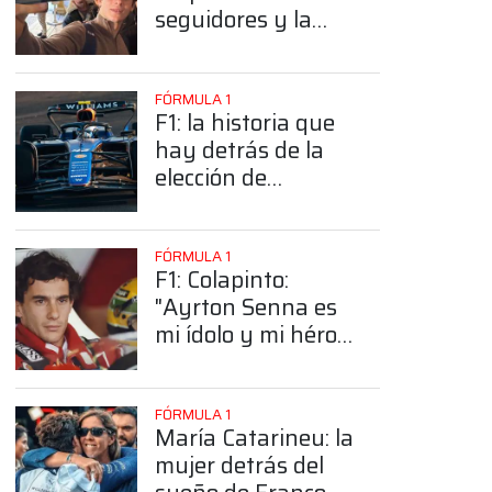
seguidores y la
sorprendente
posición de
Colapinto
FÓRMULA 1
F1: la historia que
hay detrás de la
elección de
Colapinto del
número 43
FÓRMULA 1
F1: Colapinto:
"Ayrton Senna es
mi ídolo y mi héroe
más grande"
FÓRMULA 1
María Catarineu: la
mujer detrás del