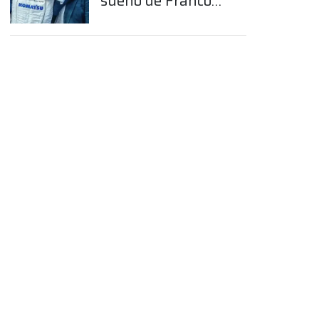
sueño de Franco
Colapinto en la
Fórmula 1
App