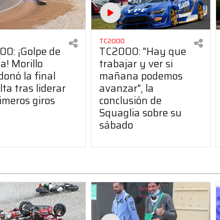
TC2000
0: ¡Golpe de
TC2000: "Hay que
a! Morillo
trabajar y ver si
onó la final
mañana podemos
lta tras liderar
avanzar", la
rimeros giros
conclusión de
Squaglia sobre su
sábado