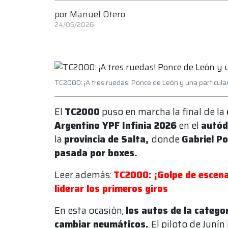
por
Manuel Otero
24/05/2026
TC2000: ¡A tres ruedas! Ponce de León y una particula
El
TC2000
puso en marcha la final de la
Argentino YPF Infinia 2026
en el
autód
la
provincia de Salta,
donde
Gabriel P
pasada por boxes.
Leer además:
TC2000: ¡Golpe de escena!
liderar los primeros giros
En esta ocasión,
los autos de la catego
cambiar neumáticos.
El piloto de Junín