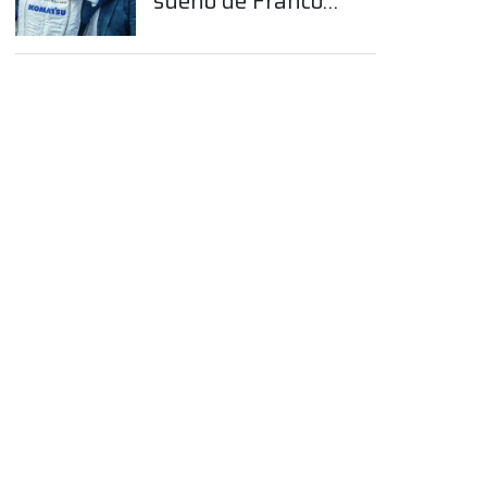
sueño de Franco
Colapinto en la
Fórmula 1