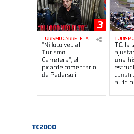
3
TURISMO CARRETERA
TURISMO
"Ni loco veo al
TC: la 
Turismo
ajusta
Carretera", el
una hi
picante comentario
estruct
de Pedersoli
constr
auto n
TC2000