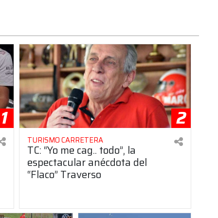
1
2
TURISMO CARRETERA
TC: “Yo me cag.. todo”, la
espectacular anécdota del
“Flaco” Traverso