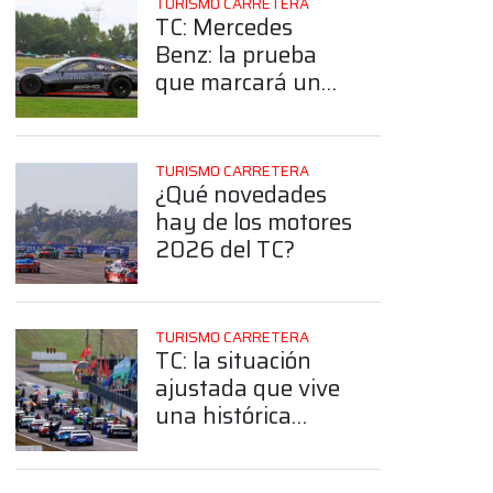
TURISMO CARRETERA
TC: Mercedes
Benz: la prueba
que marcará un
antes y un
después previo a la
cita en El Calafate
TURISMO CARRETERA
¿Qué novedades
hay de los motores
2026 del TC?
TURISMO CARRETERA
TC: la situación
ajustada que vive
una histórica
estructura por la
construcción de un