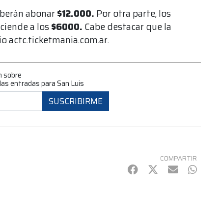
berán abonar
$12.000.
Por otra parte, los
sciende a los
$6000.
Cabe destacar que la
io actc.ticketmania.com.ar.
n sobre
 las entradas para San Luis
SUSCRIBIRME
COMPARTIR
Facebook
Twitter
mail
Whats