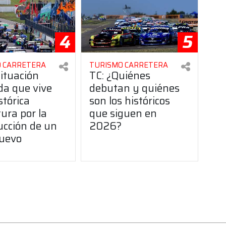
4
5
 CARRETERA
TURISMO CARRETERA
situación
TC: ¿Quiénes
da que vive
debutan y quiénes
stórica
son los históricos
ura por la
que siguen en
ucción de un
2026?
uevo