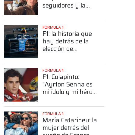
seguidores y la
sorprendente
posición de
Colapinto
FÓRMULA 1
F1: la historia que
hay detrás de la
elección de
Colapinto del
número 43
FÓRMULA 1
F1: Colapinto:
"Ayrton Senna es
mi ídolo y mi héroe
más grande"
FÓRMULA 1
María Catarineu: la
mujer detrás del