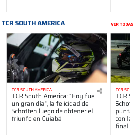
TCR SOUTH AMERICA
VER TODAS
TCR SOUTH AMERICA
TCR SOUT
TCR South America: "Hoy fue
TCR So
un gran día", la felicidad de
Schott
Schotten luego de obtener el
punta 
triunfo en Cuiabá
con la 
final