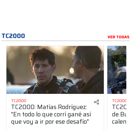
TC2000
VER TODAS
TC2000
TC2000
TC2000: Matías Rodríguez:
TC2000
"En todo lo que corrí gané así
de Bue
que voy a ir por ese desafío"
calend