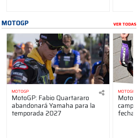
MOTOGP
VER TODAS
MOTOGP
MOTOGP
MotoGP: Fabio Quartararo
MotoGP
abandonará Yamaha para la
campeo
temporada 2027
fecha 