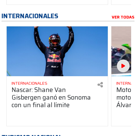
INTERNACIONALES
VER TODAS
INTERNACIONALES
INTERNAC
Nascar: Shane Van
Moto3:
Gisbergen ganó en Sonoma
moto pa
con un final al límite
Álvaro