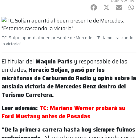
COMPARTIR
Facebook
Twitter
mail
Wh
TC: Soljan apuntó al buen presente de Mercedes: "Estamos rascando
la victoria"
El titular del
Maquin Parts
y responsable de las
unidades,
Horacio Soljan, pasó por los
micrófonos de Carburando Radio y opinó sobre la
ansiada victoria de Mercedes Benz dentro del
Turismo Carretera.
Leer además:
TC: Mariano Werner probará su
Ford Mustang antes de Posadas
"De la primera carrera hasta hoy siempre fuimos
evolucionando.
Al auto le vamos conociendo cosas