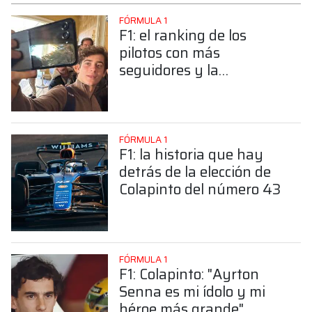
FÓRMULA 1
F1: el ranking de los
pilotos con más
seguidores y la
sorprendente posición de
Colapinto
FÓRMULA 1
F1: la historia que hay
detrás de la elección de
Colapinto del número 43
FÓRMULA 1
F1: Colapinto: "Ayrton
Senna es mi ídolo y mi
héroe más grande"