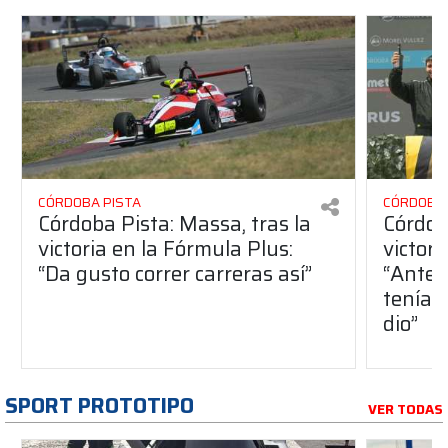
CÓRDOBA PISTA
CÓRDOBA 
Córdoba Pista: Massa, tras la
Córdob
victoria en la Fórmula Plus:
victor
“Da gusto correr carreras así”
“Antes
teníam
dio”
SPORT PROTOTIPO
VER TODAS