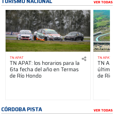
TURISMO NACIONAL
VER TODAS
TN APAT
TN APAT
TN APAT: los horarios para la
TN APA
6ta fecha del año en Termas
último
de Río Hondo
de Río
CÓRDOBA PISTA
VER TODAS