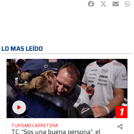
Facebook
Twitter
mail
Wh
LO MAS LEÍDO
1
TURISMO CARRETERA
TC: “Sos una buena persona”, el