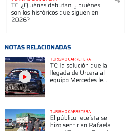
TC: ¿Quiénes debutan y quiénes
son los históricos que siguen en
2026?
NOTAS RELACIONADAS
TURISMO CARRETERA
TC: la solución que la
llegada de Urcera al
equipo Mercedes le
genera a Soljan:
"Unificar en una marca
siempre fue la idea
primaria"
TURISMO CARRETERA
El público teceísta se
hizo sentir en Rafaela