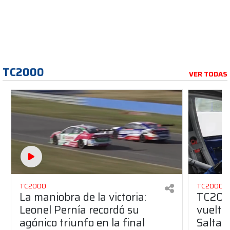
TC2000
VER TODAS
TC2000
TC2000
La maniobra de la victoria:
TC2000
Leonel Pernía recordó su
vuelta
agónico triunfo en la final
Salta