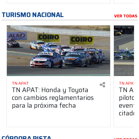
TURISMO NACIONAL
VER TODAS
TN APAT
TN APAT
TN APAT: Honda y Toyota
TN APA
con cambios reglamentarios
piloto 
para la próxima fecha
evento
citado
CÓRDOBA PISTA