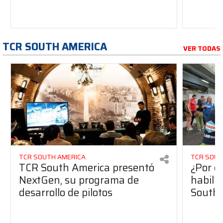
TCR SOUTH AMERICA
VER TODAS
TCR SOUTH AMERICA
TCR SOUT
TCR South America presentó
¿Por q
NextGen, su programa de
habilit
desarrollo de pilotos
South 