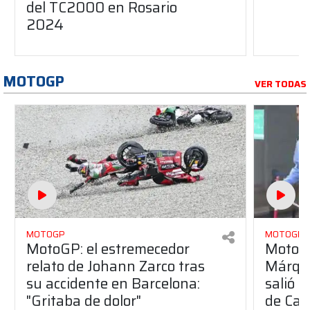
del TC2000 en Rosario
2024
MOTOGP
VER TODAS
MOTOGP
MOTOGP
MotoGP: el estremecedor
MotoGP
relato de Johann Zarco tras
Márque
su accidente en Barcelona:
salió 
"Gritaba de dolor"
de Cat