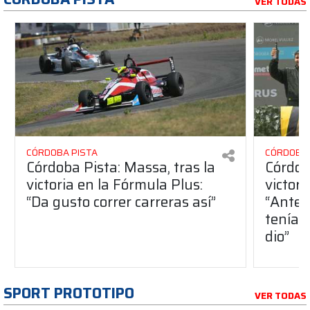
VER TODAS
CÓRDOBA PISTA
CÓRDOBA 
Córdoba Pista: Massa, tras la
Córdob
victoria en la Fórmula Plus:
victor
“Da gusto correr carreras así”
“Antes
teníam
dio”
SPORT PROTOTIPO
VER TODAS