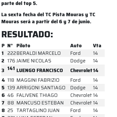
parte del top 5.
La sexta fecha del TC Pista Mouras y TC
Mouras será a partir del 6 y 7 de junio.
RESULTADO:
P
N°
Piloto
Auto
Vta
1
222
BERALDI MARCELO
Ford
14
2
176
JAIME NICOLAS
Dodge
14
141
3
LUENGO FRANCISCO
Chevrolet
14
4
118
MAGGINI FABRIZIO
Ford
14
5
139
ARRIGONI SANTIAGO
Dodge
14
6
46
FALIVENE THIAGO
Chevrolet
14
7
88
MANCUSO ESTEBAN
Chevrolet
14
8
25
TARTAGLINO JUAN
Ford
14