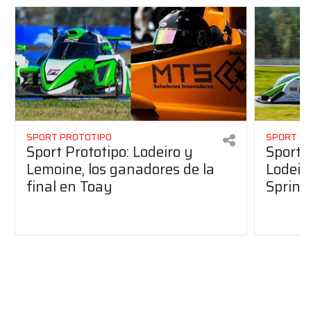
SPORT PROTOTIPO
SPORT P
Sport Prototipo: Lodeiro y
Sport 
Lemoine, los ganadores de la
Lodeir
final en Toay
Sprint