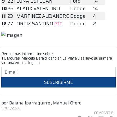
9
221
LUNA ESTEBAN
Ford
14
10
26
ALAUX VALENTINO
Dodge
14
11
23
MARTINEZ ALEJANDRO
Dodge
4
12
77
ORTIZ SANTINO
Dodge
2
PIT
Recibir mas informacion sobre
TC Mouras: Marcelo Beraldi ganó en La Plata y se llevó su primera
victoria en la categoría
SUSCRIBIRME
por
Daiana Iparraguirre
,
Manuel Otero
17/05/2026
COMPARTIR