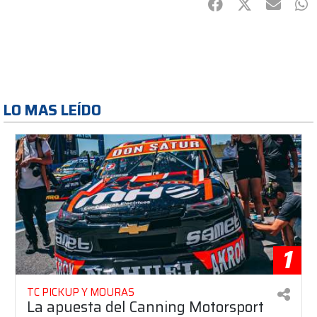
Facebook
Twitter
mail
Wh
LO MAS LEÍDO
1
TC PICKUP Y MOURAS
La apuesta del Canning Motorsport