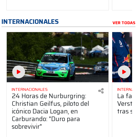
INTERNACIONALES
VER TODAS
INTERNACIONALES
INTERNAC
24 Horas de Nurburgring:
La fac
Christian Geilfus, piloto del
Versta
icónico Dacia Logan, en
tras s
Carburando: "Duro para
sobrevivir"