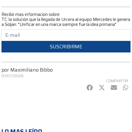
Recibir mas informacion sobre
TC: la solución que la llegada de Urcera al equipo Mercedes le genera
a Soljan: "Unificar en una marca siempre fue la idea primaria"
SUSCRIBIRME
por
Maximiliano Bibbo
01/07/2026
COMPARTIR
Facebook
Twitter
mail
Wh
LO MAS LEÍDO