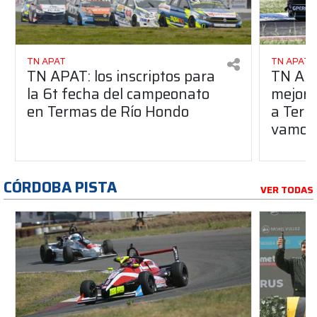
TN APAT
TN APAT
TN APAT: los inscriptos para
TN APA
la 6t fecha del campeonato
mejore
en Termas de Río Hondo
a Term
vamos 
CÓRDOBA PISTA
VER TODAS