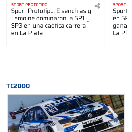
SPORT PROTOTIPO
SPORT P
Sport Prototipo: Eisenchlas y
Sport 
Lemoine dominaron la SP1 y
en SP1
SP3 en una caótica carrera
ganaro
en La Plata
La Pla
TC2000