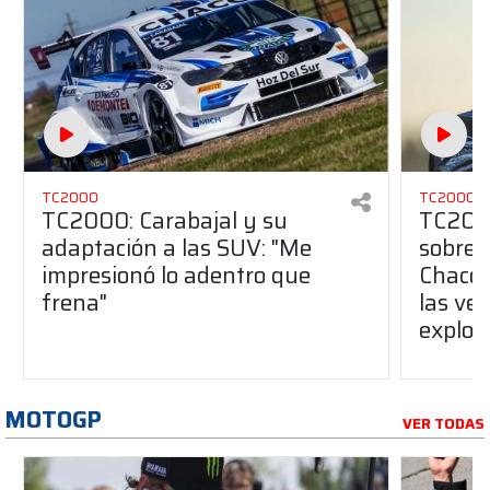
TC2000
TC2000
TC2000: Carabajal y su
TC2000
adaptación a las SUV: "Me
sobre e
impresionó lo adentro que
Chaco:
frena"
las ve
explot
MOTOGP
VER TODAS