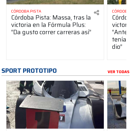
CÓRDOBA PISTA
CÓRDOBA 
Córdoba Pista: Massa, tras la
Córdob
victoria en la Fórmula Plus:
victor
“Da gusto correr carreras así”
“Antes
teníam
dio”
SPORT PROTOTIPO
VER TODAS