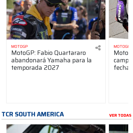
MOTOGP
MOTOGP
MotoGP: Fabio Quartararo
MotoGP
abandonará Yamaha para la
campeo
temporada 2027
fecha 
TCR SOUTH AMERICA
VER TODAS