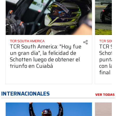
TCR SOUTH AMERICA
TCR SOUT
TCR South America: "Hoy fue
TCR So
un gran día", la felicidad de
Schott
Schotten luego de obtener el
punta 
triunfo en Cuiabá
con la 
final
INTERNACIONALES
VER TODAS