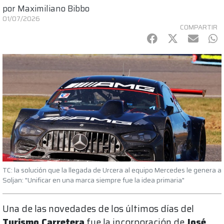
por
Maximiliano Bibbo
01/07/2026
COMPARTIR
Facebook
Twitter
mail
Wh
TC: la solución que la llegada de Urcera al equipo Mercedes le genera a
Soljan: "Unificar en una marca siempre fue la idea primaria"
Una de las novedades de los últimos días del
Turismo Carretera
fue la incorporación de
José