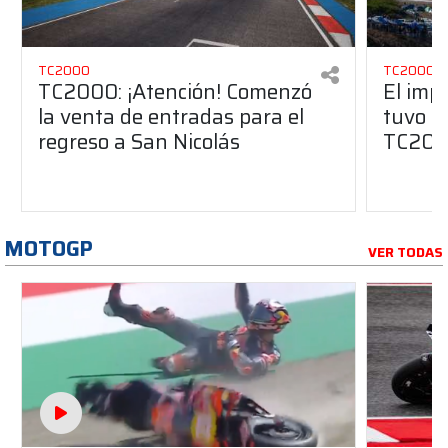
TC2000
TC2000
TC2000: ¡Atención! Comenzó
El imp
la venta de entradas para el
tuvo Sa
regreso a San Nicolás
TC20
MOTOGP
VER TODAS