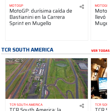
MOTOGP
MOTOGP
MotoGP: durísima caída de
MotoGP
Bastianini en la Carrera
llevó l
Sprint en Mugello
Mugel
TCR SOUTH AMERICA
VER TODAS
TCR SOUTH AMERICA
TCR SOUT
TCR South America: la
TCR So