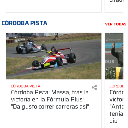
CÓRDOBA PISTA
VER TODAS
CÓRDOBA PISTA
CÓRDOBA 
Córdoba Pista: Massa, tras la
Córdob
victoria en la Fórmula Plus:
victor
“Da gusto correr carreras así”
“Antes
teníam
dio”