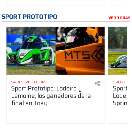
SPORT PROTOTIPO
VER TODAS
SPORT PROTOTIPO
SPORT P
Sport Prototipo: Lodeiro y
Sport 
Lemoine, los ganadores de la
Lodeir
final en Toay
Sprint