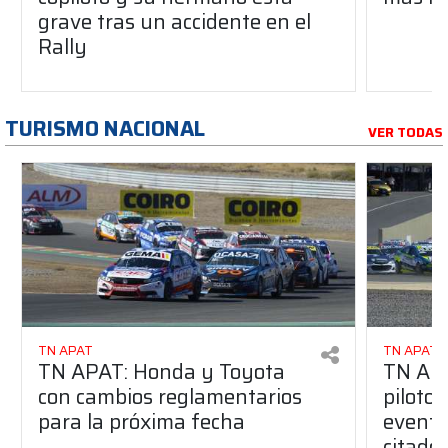
grave tras un accidente en el
Rally
TURISMO NACIONAL
VER TODAS
TN APAT
TN APAT
TN APAT: Honda y Toyota
TN APA
con cambios reglamentarios
piloto 
para la próxima fecha
evento
citado