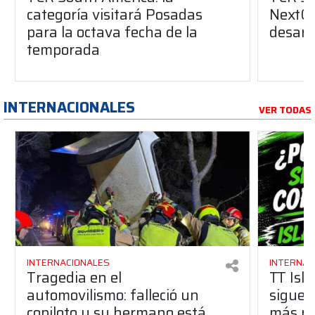
categoría visitará Posadas
NextGe
para la octava fecha de la
desarro
temporada
INTERNACIONALES
VER TODAS
INTERNACIONALES
INTERNAC
Tragedia en el
TT Isl
automovilismo: falleció un
sigue c
copiloto y su hermano está
más ri