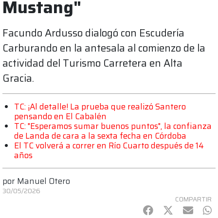
Mustang"
Facundo Ardusso dialogó con Escudería
Carburando en la antesala al comienzo de la
actividad del Turismo Carretera en Alta
Gracia.
TC: ¡Al detalle! La prueba que realizó Santero
pensando en El Cabalén
TC: "Esperamos sumar buenos puntos", la confianza
de Landa de cara a la sexta fecha en Córdoba
El TC volverá a correr en Río Cuarto después de 14
años
por
Manuel Otero
30/05/2026
COMPARTIR
Facebook
Twitter
mail
Wh