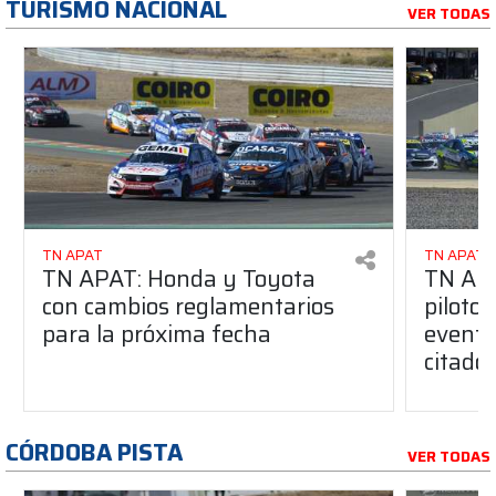
TURISMO NACIONAL
VER TODAS
TN APAT
TN APAT
TN APAT: Honda y Toyota
TN APA
con cambios reglamentarios
piloto 
para la próxima fecha
evento
citado
CÓRDOBA PISTA
VER TODAS