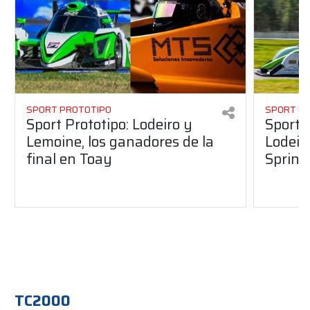
SPORT PROTOTIPO
SPORT P
Sport Prototipo: Lodeiro y
Sport 
Lemoine, los ganadores de la
Lodeir
final en Toay
Sprint
TC2000