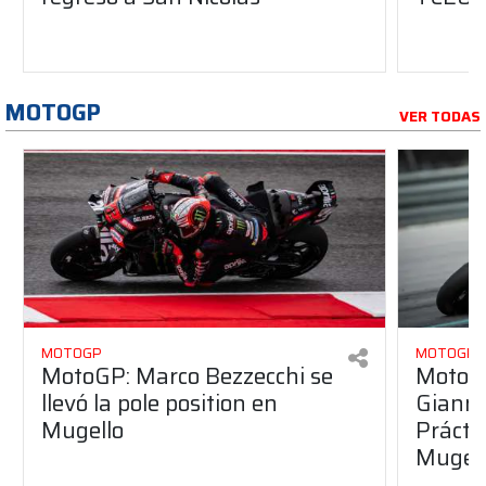
MOTOGP
VER TODAS
MOTOGP
MOTOGP
MotoGP: Marco Bezzecchi se
MotoGP
llevó la pole position en
Gianna
Mugello
Práctic
Mugel