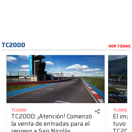
TC2000
VER TODAS
TC2000
TC2000
TC2000: ¡Atención! Comenzó
El imp
la venta de entradas para el
tuvo Sa
regreso a San Nicolás
TC20