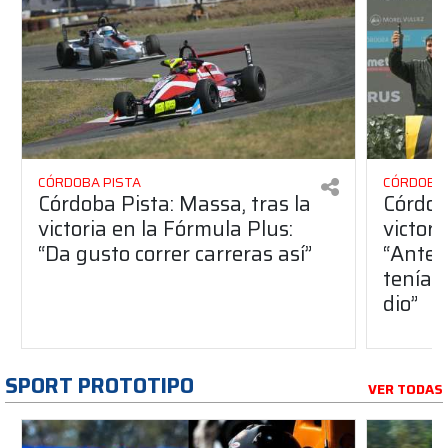
CÓRDOBA PISTA
CÓRDOBA 
Córdoba Pista: Massa, tras la
Córdob
victoria en la Fórmula Plus:
victor
“Da gusto correr carreras así”
“Antes
teníam
dio”
SPORT PROTOTIPO
VER TODAS