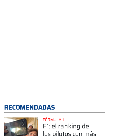
rendimiento del
Torino tras el éxito
en Córdoba
App
RECOMENDADAS
FÓRMULA 1
F1: el ranking de
los pilotos con más