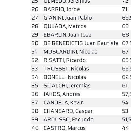
25
OLMEDO, Jeremias
72
26
BARRIO, Jorge
71
27
GIANINI, Juan Pablo
69,
28
QUIJADA, Marcos
69
29
EBARLIN, Juan Jose
68
30
DE BENEDICTIS, Juan Bautista
67,
31
MOSCARDINI, Nicolas
67
32
RISATTI, Ricardo
65,
33
TROSSET, Nicolas
65,
34
BONELLI, Nicolas
62,
35
SCIALCHI, Jeremias
61
36
JAKOS, Andres
57,
37
CANDELA, Kevin
54
38
CHANSARD, Gaspar
53
39
ARDUSSO, Facundo
51,
40
CASTRO, Marcos
44