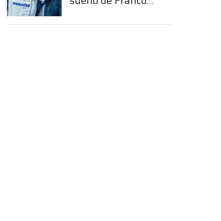
sueño de Franco
Colapinto en la
Fórmula 1