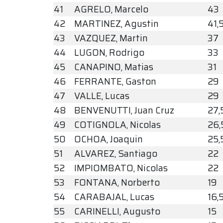
41
AGRELO, Marcelo
43
42
MARTINEZ, Agustin
41,
43
VAZQUEZ, Martin
37
44
LUGON, Rodrigo
33
45
CANAPINO, Matias
31
46
FERRANTE, Gaston
29
47
VALLE, Lucas
29
48
BENVENUTTI, Juan Cruz
27,
49
COTIGNOLA, Nicolas
26,
50
OCHOA, Joaquin
25,
51
ALVAREZ, Santiago
22
52
IMPIOMBATO, Nicolas
22
53
FONTANA, Norberto
19
54
CARABAJAL, Lucas
16,
55
CARINELLI, Augusto
15