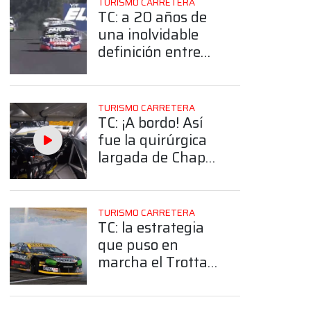
TURISMO CARRETERA
TC: a 20 años de
una inolvidable
definición entre
Ortelli, Di Palma y
Aventín en Buenos
Aires
TURISMO CARRETERA
TC: ¡A bordo! Así
fue la quirúrgica
largada de Chapur
con Fritzler en la
final de Alta Gracia
TURISMO CARRETERA
TC: la estrategia
que puso en
marcha el Trotta
Racing para
sostener el