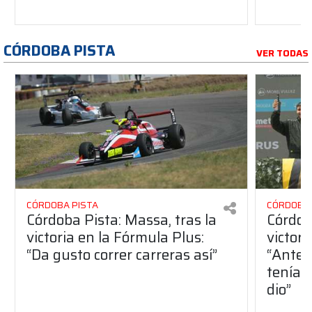
CÓRDOBA PISTA
VER TODAS
CÓRDOBA PISTA
CÓRDOBA 
Córdoba Pista: Massa, tras la
Córdob
victoria en la Fórmula Plus:
victor
“Da gusto correr carreras así”
“Antes
teníam
dio”