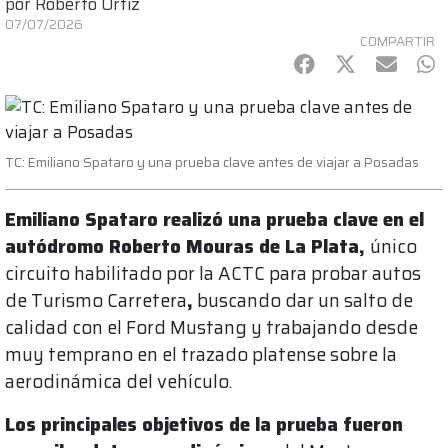
por
Roberto Ortiz
07/07/2026
COMPARTIR
Facebook
Twitter
mail
Wh
TC: Emiliano Spataro y una prueba clave antes de viajar a Posadas
Emiliano Spataro realizó una prueba clave en el
autódromo Roberto Mouras de La Plata,
único
circuito habilitado por la ACTC para probar autos
de Turismo Carretera
,
buscando dar un salto de
calidad con el Ford Mustang y trabajando desde
muy temprano en el trazado platense sobre la
aerodinámica del vehículo.
Los principales objetivos de la prueba fueron