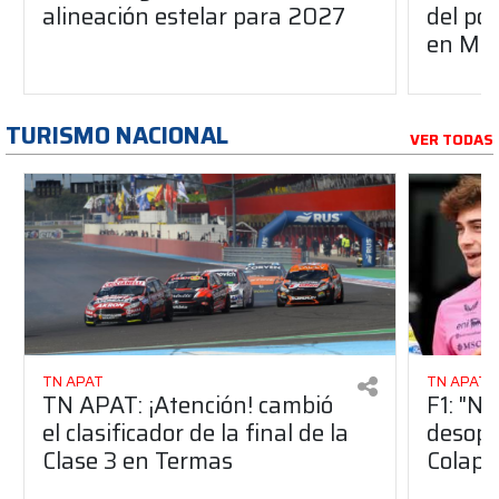
alineación estelar para 2027
del po
en Mid
TURISMO NACIONAL
VER TODAS
TN APAT
TN APAT
TN APAT: ¡Atención! cambió
F1: "No
el clasificador de la final de la
desopi
Clase 3 en Termas
Colapi