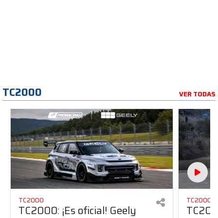
TC2000
VER TODAS
TC2000
TC2000
TC2000: ¡Es oficial! Geely
TC2000