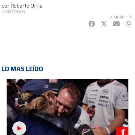
por
Roberto Ortiz
07/07/2026
COMPARTIR
Facebook
Twitter
mail
Wh
LO MAS LEÍDO
1