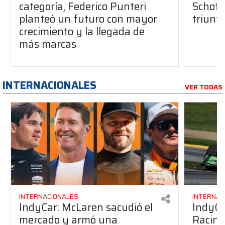
categoría, Federico Punteri
Schott
planteó un futuro con mayor
triunf
crecimiento y la llegada de
más marcas
INTERNACIONALES
VER TODAS
INTERNACIONALES
INTERNAC
IndyCar: McLaren sacudió el
IndyCa
mercado y armó una
Racing