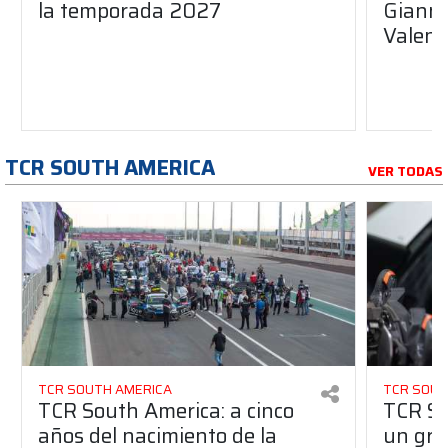
la temporada 2027
Gianna
Valent
TCR SOUTH AMERICA
VER TODAS
TCR SOUTH AMERICA
TCR SOUT
TCR South America: a cinco
TCR So
años del nacimiento de la
un gran