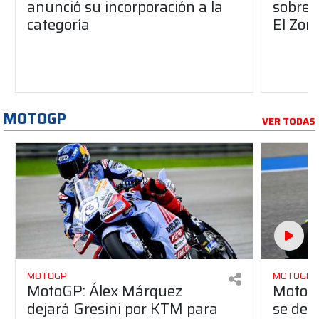
anunció su incorporación a la
sobre 
categoría
El Zon
MOTOGP
VER TODAS
MOTOGP
MOTOGP
MotoGP: Álex Márquez
MotoGP
dejará Gresini por KTM para
se des