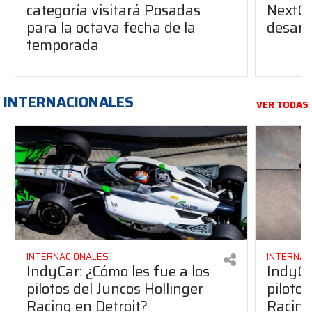
categoría visitará Posadas
NextGe
para la octava fecha de la
desarro
temporada
INTERNACIONALES
VER TODAS
INTERNACIONALES
INTERNAC
IndyCar: ¿Cómo les fue a los
IndyCa
pilotos del Juncos Hollinger
pilotos
Racing en Detroit?
Racing 