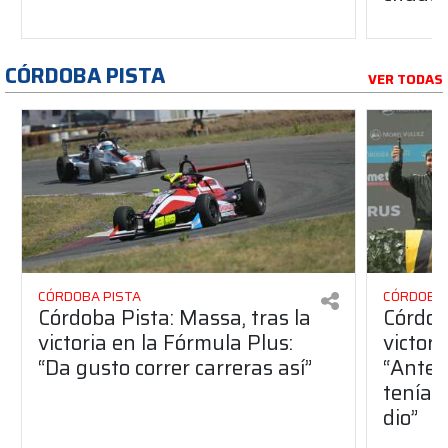
CÓRDOBA PISTA
VER TODAS
CÓRDOBA PISTA
CÓRDOBA 
Córdoba Pista: Massa, tras la
Córdob
victoria en la Fórmula Plus:
victor
“Da gusto correr carreras así”
“Antes
teníam
dio”