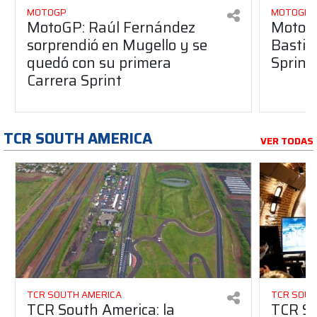
MOTOGP
MOTOGP
MotoGP: Raúl Fernández
MotoGP
sorprendió en Mugello y se
Bastia
quedó con su primera
Sprint
Carrera Sprint
TCR SOUTH AMERICA
VER TODAS
TCR SOUTH AMERICA
TCR SOUT
TCR South America: la
TCR So