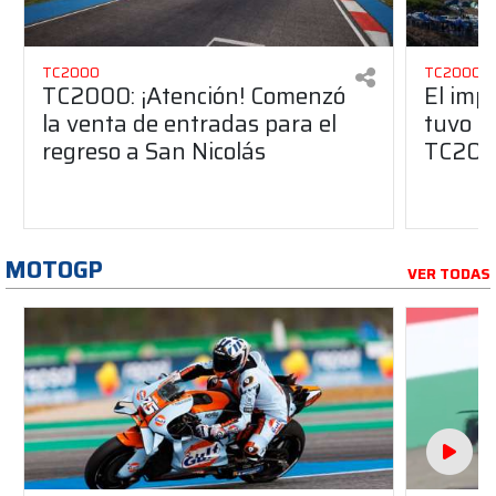
TC2000
TC2000
TC2000: ¡Atención! Comenzó
El imp
la venta de entradas para el
tuvo Sa
regreso a San Nicolás
TC20
MOTOGP
VER TODAS