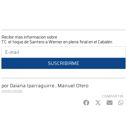
Recibir mas informacion sobre
TC: el toque de Santero a Werner en plena final en el Cabalén
SUSCRIBIRME
por
Daiana Iparraguirre
,
Manuel Otero
31/05/2026
COMPARTIR
Facebook
Twitter
mail
Wh