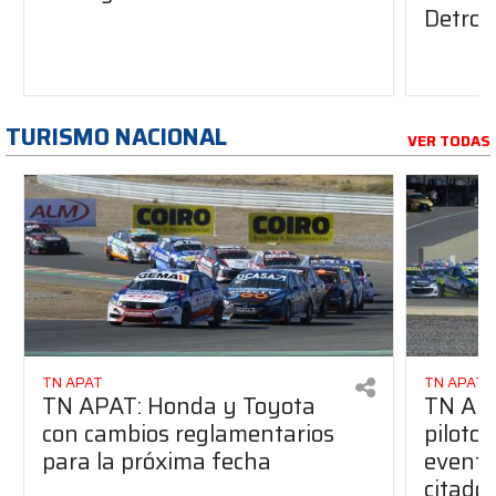
Detroi
TURISMO NACIONAL
VER TODAS
TN APAT
TN APAT
TN APAT: Honda y Toyota
TN APA
con cambios reglamentarios
piloto 
para la próxima fecha
evento
citado