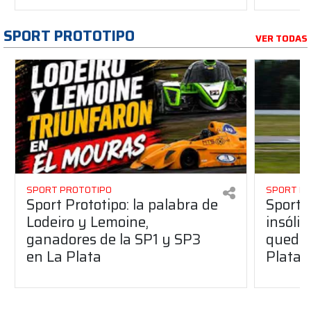
SPORT PROTOTIPO
VER TODAS
SPORT PROTOTIPO
SPORT P
Sport Prototipo: la palabra de
Sport 
Lodeiro y Lemoine,
insólit
ganadores de la SP1 y SP3
quedó 
en La Plata
Plata