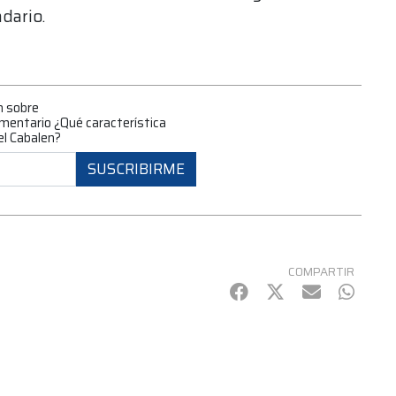
ndario.
n sobre
amentario ¿Qué característica
del Cabalen?
SUSCRIBIRME
COMPARTIR
Facebook
Twitter
mail
Whats