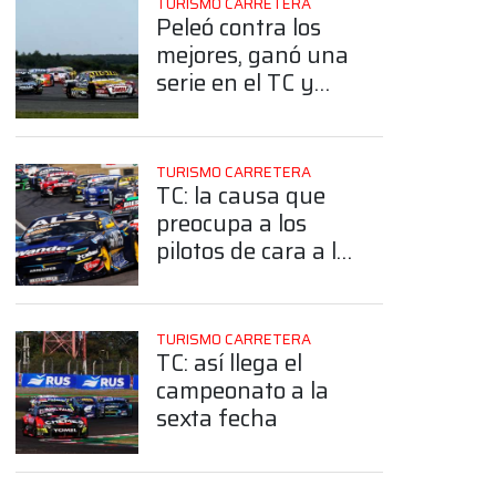
TURISMO CARRETERA
Peleó contra los
mejores, ganó una
serie en el TC y
ahora ayuda
desde afuera ¿De
quién se trata?
TURISMO CARRETERA
TC: la causa que
preocupa a los
pilotos de cara a la
fecha en Alta
Gracia
TURISMO CARRETERA
TC: así llega el
campeonato a la
sexta fecha