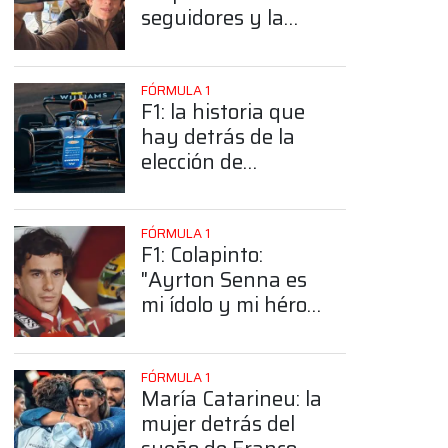
seguidores y la
sorprendente
posición de
Colapinto
FÓRMULA 1
F1: la historia que
hay detrás de la
elección de
Colapinto del
número 43
FÓRMULA 1
F1: Colapinto:
"Ayrton Senna es
mi ídolo y mi héroe
más grande"
FÓRMULA 1
María Catarineu: la
mujer detrás del