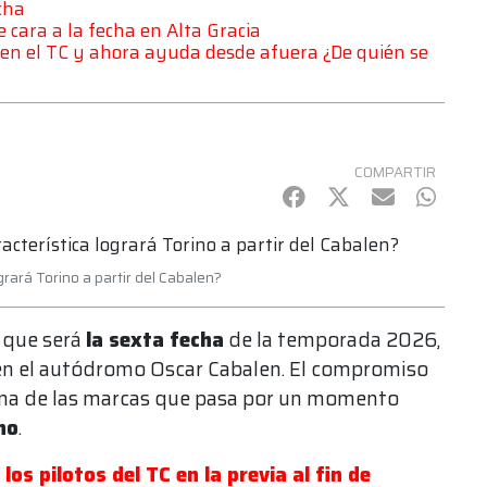
cha
e cara a la fecha en Alta Gracia
e en el TC y ahora ayuda desde afuera ¿De quién se
COMPARTIR
Facebook
Twitter
mail
Whats
grará Torino a partir del Cabalen?
o que será
la sexta fecha
de la temporada 2026,
a en el autódromo Oscar Cabalen. El compromiso
 una de las marcas que pasa por un momento
no
.
s pilotos del TC en la previa al fin de