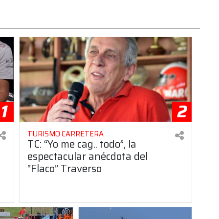
1
2
TURISMO CARRETERA
TC: “Yo me cag.. todo”, la
espectacular anécdota del
“Flaco” Traverso