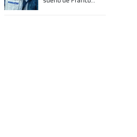
sueño de Franco
Colapinto en la
Fórmula 1