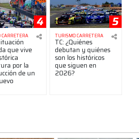
4
5
 CARRETERA
TURISMO CARRETERA
situación
TC: ¿Quiénes
da que vive
debutan y quiénes
stórica
son los históricos
ura por la
que siguen en
ucción de un
2026?
uevo