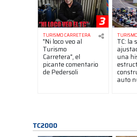
3
TURISMO CARRETERA
TURISMO
"Ni loco veo al
TC: la 
Turismo
ajusta
Carretera", el
una hi
picante comentario
estruct
de Pedersoli
constr
auto n
TC2000