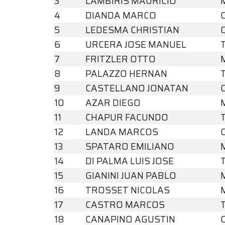
3
LAMBIRIS MAURICIO
4
DIANDA MARCO
5
LEDESMA CHRISTIAN
6
URCERA JOSE MANUEL
7
FRITZLER OTTO
8
PALAZZO HERNAN
9
CASTELLANO JONATAN
10
AZAR DIEGO
11
CHAPUR FACUNDO
12
LANDA MARCOS
13
SPATARO EMILIANO
14
DI PALMA LUIS JOSE
15
GIANINI JUAN PABLO
16
TROSSET NICOLAS
17
CASTRO MARCOS
18
CANAPINO AGUSTIN