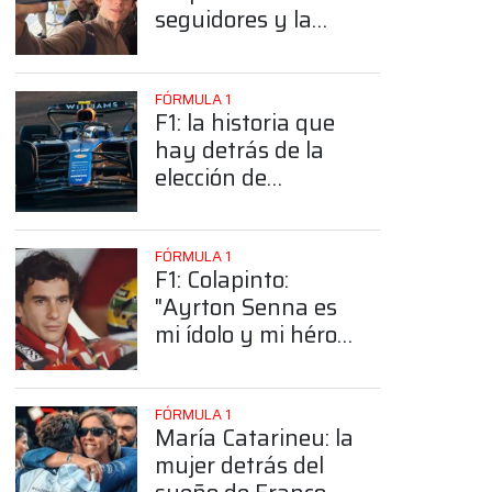
seguidores y la
sorprendente
posición de
Colapinto
FÓRMULA 1
F1: la historia que
hay detrás de la
elección de
Colapinto del
número 43
FÓRMULA 1
F1: Colapinto:
"Ayrton Senna es
mi ídolo y mi héroe
más grande"
FÓRMULA 1
María Catarineu: la
mujer detrás del