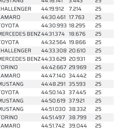
MUSTANG
44:16.141
3.443
25
CHALLENGER
44:19.912
7.214
25
CAMARO
44:30.461
17.763
25
TOYOTA
44:30.993
18.295
25
MERCEDES BENZ
44:31.374
18.676
25
TOYOTA
44:32.564
19.866
25
CHALLENGER
44:33.308
20.610
25
MERCEDES BENZ
44:33.629
20.931
25
TORINO
44:42.667
29.969
25
CAMARO
44:47.140
34.442
25
MUSTANG
44:48.291
35.593
25
TOYOTA
44:50.143
37.445
25
MUSTANG
44:50.619
37.921
25
MUSTANG
44:51.030
38.332
25
TORINO
44:51.497
38.799
25
CAMARO
44:51.742
39.044
25