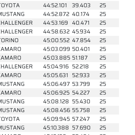
TOYOTA
44:52.101
39.403
25
MUSTANG
44:52.872
40.174
25
CHALLENGER
44:53.169
40.471
25
CHALLENGER
44:58.632
45.934
25
TORINO
45:00.552
47.854
25
CAMARO
45:03.099
50.401
25
CAMARO
45:03.885
51.187
25
CHALLENGER
45:04.916
52.218
25
CAMARO
45:05.631
52.933
25
MUSTANG
45:06.497
53.799
25
CAMARO
45:06.925
54.227
25
MUSTANG
45:08.128
55.430
25
MUSTANG
45:08.456
55.758
25
TOYOTA
45:09.945
57.247
25
MUSTANG
45:10.388
57.690
25