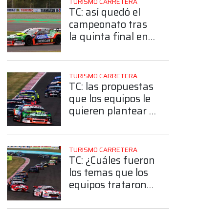
TURISMO CARRETERA
TC: así quedó el
campeonato tras
la quinta final en
Termas de Río
Hondo
TURISMO CARRETERA
TC: las propuestas
que los equipos le
quieren plantear a
la ACTC cuando se
reunan
TURISMO CARRETERA
TC: ¿Cuáles fueron
los temas que los
equipos trataron
en la reunión de
Termas de Río