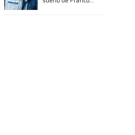
sueño de Franco
Colapinto en la
Fórmula 1