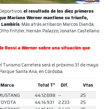
 Deportivos,
el resultado de los diez primeros
 que Mariano Werner mantiene su triunfo,
 Lambiris
. Más atrás arribaron Marcos Dianda,
tto Fritzler, Hernán Palazzo, Jonatan Castellano
de Rossi a Werner sobre una situación que
l Turismo Carretera será el próximo 31 de mayo
 Parque Santa Ana, en Córdoba.
Marca
Total T°
Dif.
Vtas
MUSTANG
44:12.698
--
25
TOYOTA
44:14.931
2.233
25